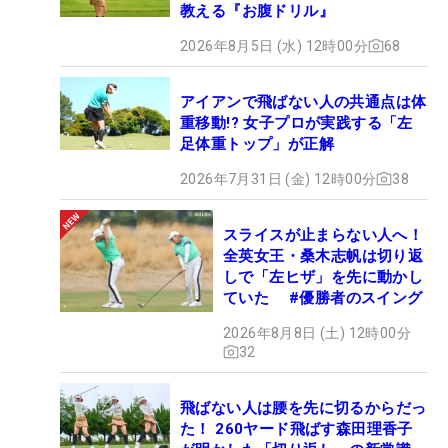
教える『お腹ドリル』
2026年8月5日 (水) 12時00分
68
アイアンで飛ばない人の共通点は体
重移動!? 女子プロが実践する「左
足体重トップ」が正解
2026年7月31日 (金) 12時00分
38
スライスが止まらない人へ！
全英女王・桑木志帆は切り返
しで「左ヒザ」を先に動かし
ていた #優勝者のスイング
2026年8月8日 (土) 12時00分
32
飛ばない人は腰を先に切るからだっ
た！ 260ヤード飛ばす森田理香子