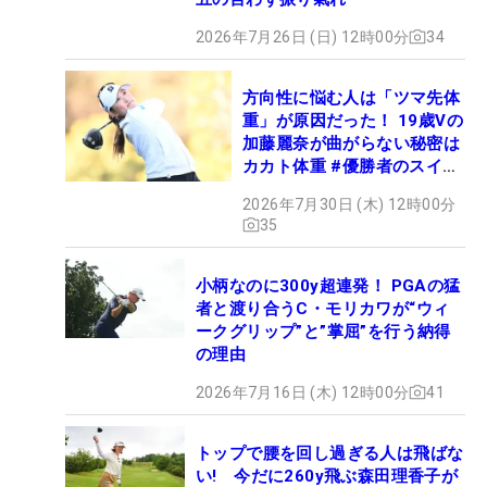
2026年7月26日 (日) 12時00分
34
方向性に悩む人は「ツマ先体
重」が原因だった！ 19歳Vの
加藤麗奈が曲がらない秘密は
カカト体重 #優勝者のスイン
グ
2026年7月30日 (木) 12時00分
35
小柄なのに300y超連発！ PGAの猛
者と渡り合うC・モリカワが“ウィ
ークグリップ”と”掌屈”を行う納得
の理由
2026年7月16日 (木) 12時00分
41
トップで腰を回し過ぎる人は飛ばな
い! 今だに260y飛ぶ森田理香子が