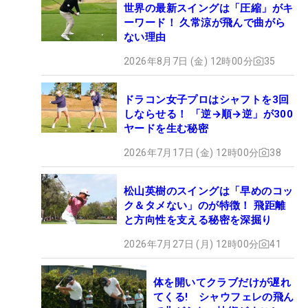
世界の最新スイングは「圧縮」がキ
ーワード！ 久常涼が飛んで曲がら
ない理由
2026年8月7日 (金) 12時00分
35
ドラコン女子プロはシャフトを3回
しならせる！ 「逆→順→逆」が300
ヤードを生む秘密
2026年7月17日 (金) 12時00分
38
松山英樹のスイングは「早めのコッ
ク＆タメない」のが特徴！ 飛距離
と方向性を支える秘密を深掘り
2026年7月27日 (月) 12時00分
41
体を開いてクラブだけが遅れ
てくる! シャウフェレの飛ん