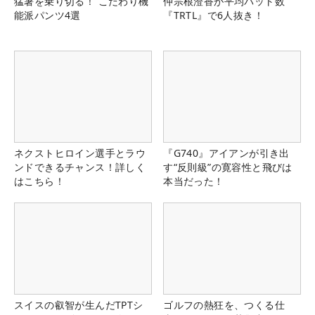
猛暑を乗り切る！ こだわり機
仲宗根澄香が平均パット数
能派パンツ4選
『TRTL』で6人抜き！
ネクストヒロイン選手とラウ
『G740』アイアンが引き出
ンドできるチャンス！詳しく
す“反則級”の寛容性と飛びは
はこちら！
本当だった！
スイスの叡智が生んだTPTシ
ゴルフの熱狂を、つくる仕