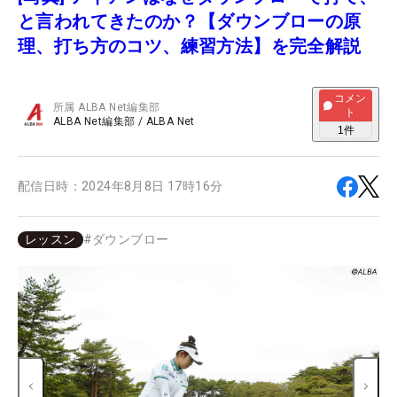
と言われてきたのか？【ダウンブローの原
理、打ち方のコツ、練習方法】を完全解説
コメン
所属
ALBA Net編集部
ト
ALBA Net編集部
/
ALBA Net
1
件
配信日時：
2024年8月8日 17時16分
レッスン
#
ダウンブロー