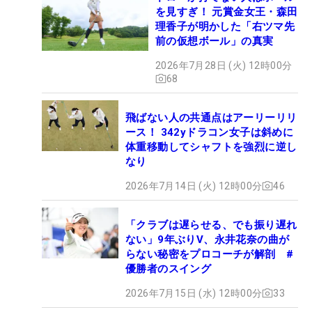
を見すぎ！ 元賞金女王・森田
理香子が明かした「右ツマ先
前の仮想ボール」の真実
2026年7月28日 (火) 12時00分
68
飛ばない人の共通点はアーリーリリ
ース！ 342yドラコン女子は斜めに
体重移動してシャフトを強烈に逆し
なり
2026年7月14日 (火) 12時00分
46
「クラブは遅らせる、でも振り遅れ
ない」9年ぶりV、永井花奈の曲が
らない秘密をプロコーチが解剖 #
優勝者のスイング
2026年7月15日 (水) 12時00分
33