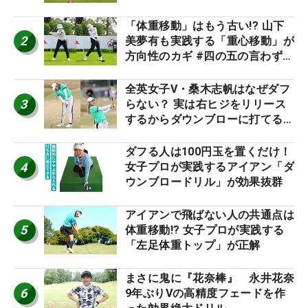
「体重移動」はもう古い!? 山下
2
美夢有も実践する「重心移動」が
方向性のカギ #四の五の言わず振
り氣れ
全英女子V・桑木志帆はなぜダフ
3
らない？ 実は右ヒジをリリース
するからダウンブローに打てる #
優勝者のスイング
ダフる人は100円玉を置くだけ！
4
女子プロが実践するアイアン「ダ
ウンブロードリル」が効果抜群
アイアンで飛ばない人の共通点は
5
体重移動!? 女子プロが実践する
「左足体重トップ」が正解
まさに鬼に『花奈棒』 永井花奈
6
9年ぶりVの高精度フェードを作