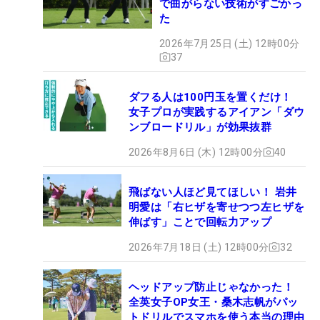
で曲がらない技術がすごかっ
た
2026年7月25日 (土) 12時00分
37
ダフる人は100円玉を置くだけ！
女子プロが実践するアイアン「ダウ
ンブロードリル」が効果抜群
2026年8月6日 (木) 12時00分
40
飛ばない人ほど見てほしい！ 岩井
明愛は「右ヒザを寄せつつ左ヒザを
伸ばす」ことで回転力アップ
2026年7月18日 (土) 12時00分
32
ヘッドアップ防止じゃなかった！
全英女子OP女王・桑木志帆がパッ
トドリルでスマホを使う本当の理由