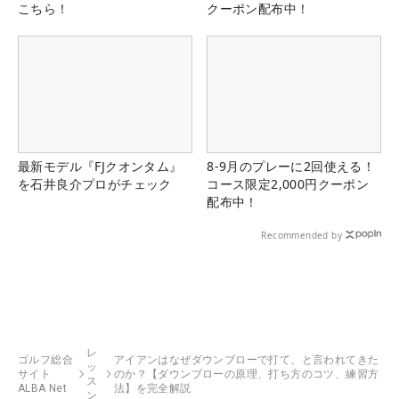
こちら！
クーポン配布中！
最新モデル『FJクオンタム』
8-9月のプレーに2回使える！
を石井良介プロがチェック
コース限定2,000円クーポン
配布中！
Recommended by
レ
ゴルフ総合
アイアンはなぜダウンブローで打て、と言われてきた
ッ
サイト
のか？【ダウンブローの原理、打ち方のコツ、練習方
ス
ALBA Net
法】を完全解説
ン