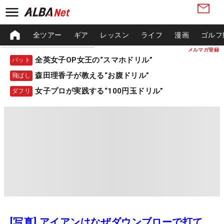
全ツアー
ギア
レッスン
ライフ
漫画
ゴルフ
メルマガ登録
全英女子OP女王の“スマホドリル”
パット
森田理香子が教える“お腹ドリル”
飛ばし
女子プロが実践する“100円玉ドリル”
ダフリ
[写真] アイアンはなぜダウンブローで打て、