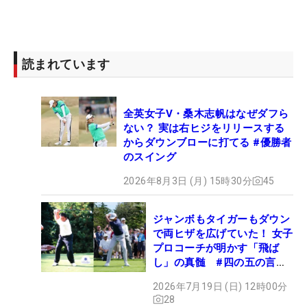
読まれています
全英女子V・桑木志帆はなぜダフら
ない？ 実は右ヒジをリリースする
からダウンブローに打てる #優勝者
のスイング
2026年8月3日 (月) 15時30分
45
ジャンボもタイガーもダウン
で両ヒザを広げていた！ 女子
プロコーチが明かす「飛ば
し」の真髄 #四の五の言わ
ず振り氣れ
2026年7月19日 (日) 12時00分
28