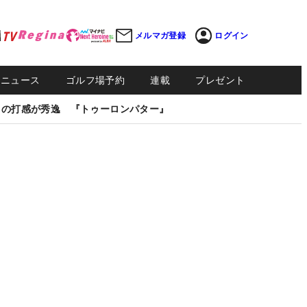
メルマガ登録
ログイン
Sニュース
ゴルフ場予約
連載
プレゼント
しの打感が秀逸 『トゥーロンパター』