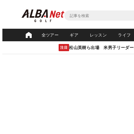
全ツアー
ギア
レッスン
ライフ
松山英樹ら出場 米男子リーダー
注目