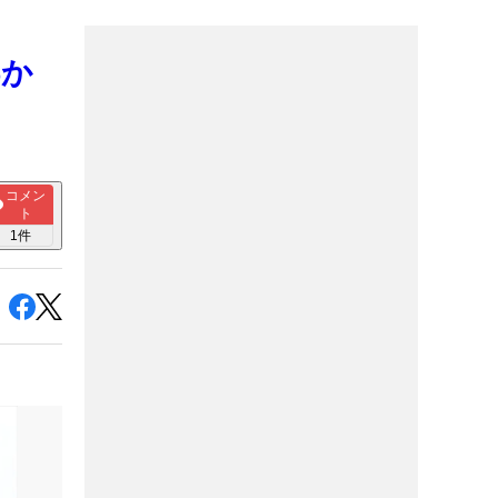
浮か
コメン
ト
1
件