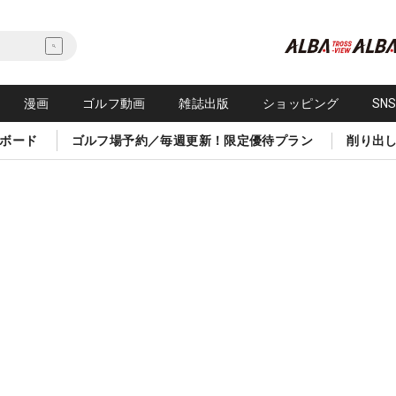
漫画
ゴルフ動画
雑誌出版
ショッピング
SN
ボード
ゴルフ場予約／毎週更新！限定優待プラン
削り出