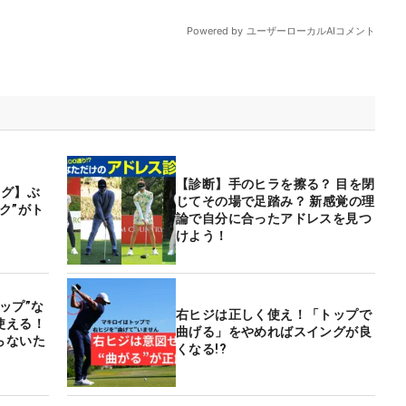
【診断】手のヒラを擦る？ 目を閉
ング】ぶ
じてその場で足踏み？ 新感覚の理
ク”がト
論で自分に合ったアドレスを見つ
けよう！
ップ”な
右ヒジは正しく使え！「トップで
使える！
曲げる」をやめればスイングが良
らないた
くなる!?