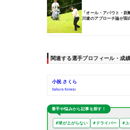
「オール・アバウト・距
川遼のアプローチ論が面
関連する選手プロフィール・成
小祝 さくら
Sakura Koiwai
番手や悩みから記事を探す！
#
球が上がらない
#
ドライバー
#
ユ