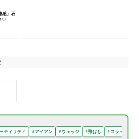
離感」石
白い
績
ーティリティ
#
アイアン
#
ウェッジ
#
飛ばし
#
スライス
#