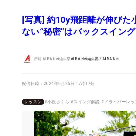
[写真] 約10y飛距離が伸
ない“秘密”はバックスイン
所属
ALBA Net編集部
ALBA Net編集部
/
ALBA Net
配信日時：
2024年6月25日 17時17分
レッスン
#
小祝さくら
#
スイング解説
#
ドライバーレッ