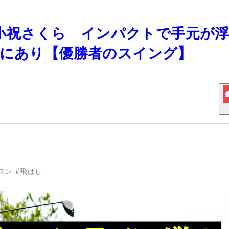
びた小祝さくら インパクトで手元が
グにあり【優勝者のスイング】
スン
#
飛ばし