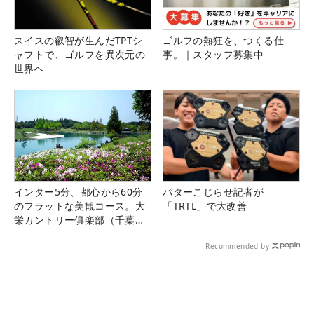
スイスの叡智が生んだTPTシ
ゴルフの熱狂を、つくる仕
ャフトで、ゴルフを異次元の
事。｜スタッフ募集中
世界へ
インター5分、都心から60分
パターこじらせ記者が
のフラットな美観コース。大
「TRTL」で大改善
栄カントリー俱楽部（千葉
県）
Recommended by