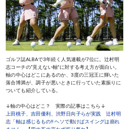
ゴルフ誌ALBAで3年続く人気連載が7位に。辻村明
志コーチの“見えない軸”に対する考え方が面白い。
軸の中心はどこにあるのか、3度の三冠王に輝いた
落合博満が、調子が悪いときに行っていた素振りに
ついても紹介している。
↓軸の中心はどこ？ 実際の記事はこちら↓
上田桃子、吉田優利、渋野日向子らが実践 辻村明
志「軸は感じるもの‼ ヘソで動けばスイングは崩れ