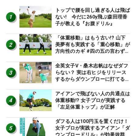
トップで腰を回し過ぎる人は飛ば
1
ない! 今だに260y飛ぶ森田理香
子が教える『お腹ドリル』
「体重移動」はもう古い!? 山下
2
美夢有も実践する「重心移動」が
方向性のカギ #四の五の言わず振
り氣れ
全英女子V・桑木志帆はなぜダフ
3
らない？ 実は右ヒジをリリース
するからダウンブローに打てる #
優勝者のスイング
アイアンで飛ばない人の共通点は
4
体重移動!? 女子プロが実践する
「左足体重トップ」が正解
ダフる人は100円玉を置くだけ！
5
女子プロが実践するアイアン「ダ
ウンブロードリル」が効果抜群