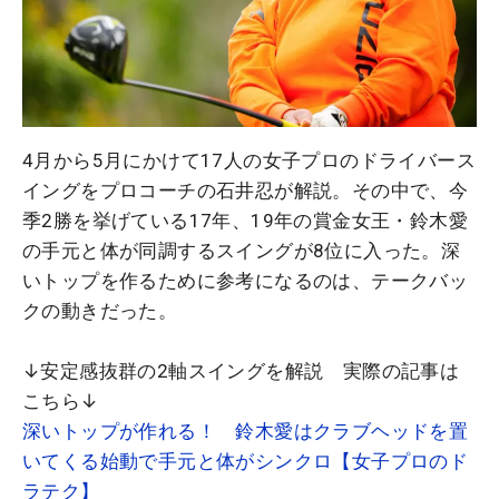
4月から5月にかけて17人の女子プロのドライバース
イングをプロコーチの石井忍が解説。その中で、今
季2勝を挙げている17年、19年の賞金女王・鈴木愛
の手元と体が同調するスイングが8位に入った。深
いトップを作るために参考になるのは、テークバッ
クの動きだった。
↓安定感抜群の2軸スイングを解説 実際の記事は
こちら↓
深いトップが作れる！ 鈴木愛はクラブヘッドを置
いてくる始動で手元と体がシンクロ【女子プロのド
ラテク】