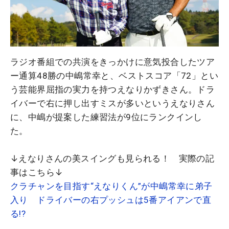
ラジオ番組での共演をきっかけに意気投合したツア
ー通算48勝の中嶋常幸と、ベストスコア「72」とい
う芸能界屈指の実力を持つえなりかずきさん。ドラ
イバーで右に押し出すミスが多いというえなりさん
に、中嶋が提案した練習法が9位にランクインし
た。
↓えなりさんの美スイングも見られる！ 実際の記
事はこちら↓
クラチャンを目指す“えなりくん”が中嶋常幸に弟子
入り ドライバーの右プッシュは5番アイアンで直
る!?