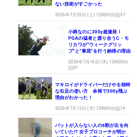
ない技術がすごかった
2026年7月25日 (土) 12時00分
37
小柄なのに300y超連発！
PGAの猛者と渡り合うC・モ
リカワが“ウィークグリッ
プ”と”掌屈”を行う納得の理由
2026年7月16日 (木) 12時00分
41
マキロイがドライバーだけやる独特
な右足の使い方 余裕で300y飛ぶ
理由がわかった！
2026年7月13日 (月) 12時00分
74
パットが入らない人の6割が左を向
いていた!? 女子プロコーチが明か