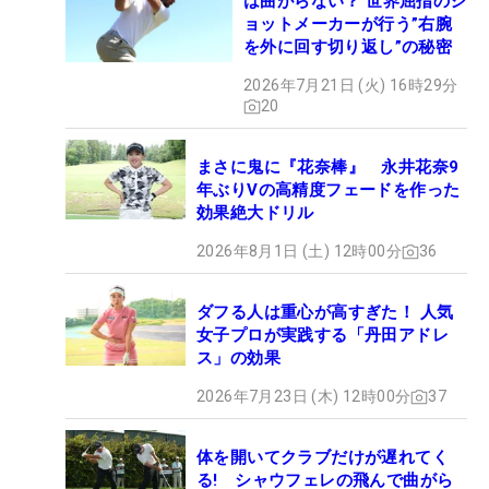
は曲がらない？ 世界屈指のシ
ョットメーカーが行う”右腕
を外に回す切り返し”の秘密
2026年7月21日 (火) 16時29分
20
まさに鬼に『花奈棒』 永井花奈9
年ぶりVの高精度フェードを作った
効果絶大ドリル
2026年8月1日 (土) 12時00分
36
ダフる人は重心が高すぎた！ 人気
女子プロが実践する「丹田アドレ
ス」の効果
2026年7月23日 (木) 12時00分
37
体を開いてクラブだけが遅れてく
る! シャウフェレの飛んで曲がら