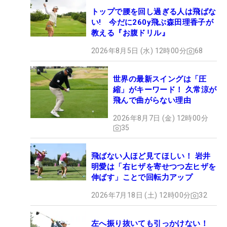
トップで腰を回し過ぎる人は飛ばな
い! 今だに260y飛ぶ森田理香子が
教える『お腹ドリル』
2026年8月5日 (水) 12時00分
68
世界の最新スイングは「圧
縮」がキーワード！ 久常涼が
飛んで曲がらない理由
2026年8月7日 (金) 12時00分
35
飛ばない人ほど見てほしい！ 岩井
明愛は「右ヒザを寄せつつ左ヒザを
伸ばす」ことで回転力アップ
2026年7月18日 (土) 12時00分
32
左へ振り抜いても引っかけない！