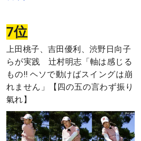
7位
上田桃子、吉田優利、渋野日向子
らが実践 辻村明志「軸は感じる
もの‼ ヘソで動けばスイングは崩
れません」【四の五の言わず振り
氣れ】