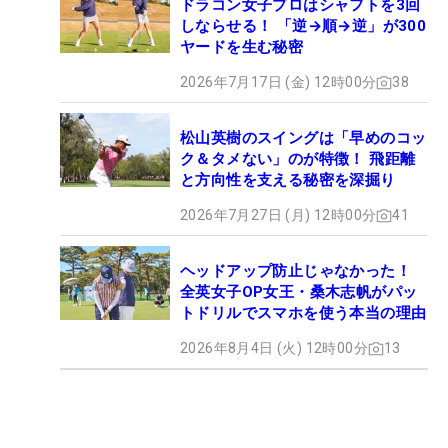
ドラコン女子プロはシャフトを3回
しならせる！ 「逆→順→逆」が300
ヤードを生む秘密
2026年7月17日 (金) 12時00分
38
松山英樹のスイングは「早めのコッ
ク＆タメない」のが特徴！ 飛距離
と方向性を支える秘密を深掘り
2026年7月27日 (月) 12時00分
41
ヘッドアップ防止じゃなかった！
全英女子OP女王・桑木志帆がパッ
トドリルでスマホを使う本当の理由
2026年8月4日 (火) 12時00分
13