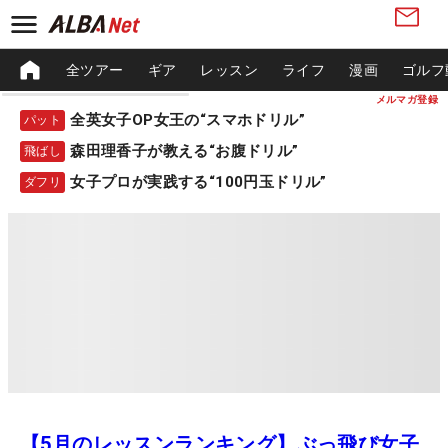
全ツアー
ギア
レッスン
ライフ
漫画
ゴルフ
メルマガ登録
全英女子OP女王の“スマホドリル”
パット
森田理香子が教える“お腹ドリル”
飛ばし
女子プロが実践する“100円玉ドリル”
ダフリ
【5月のレッスンランキング】ぶっ飛び女子