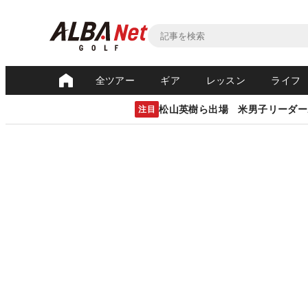
全ツアー
ギア
レッスン
ライフ
松山英樹ら出場 米男子リーダー
注目