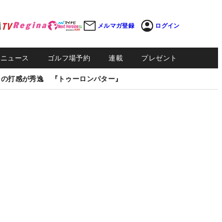
メルマガ登録
ログイン
Sニュース
ゴルフ場予約
連載
プレゼント
しの打感が秀逸 『トゥーロンパター』