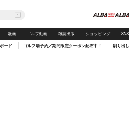
漫画
ゴルフ動画
雑誌出版
ショッピング
SN
ボード
ゴルフ場予約／期間限定クーポン配布中！
削り出