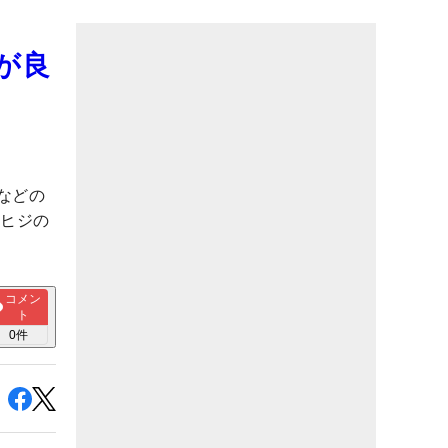
が良
などの
右ヒジの
コメン
ト
0
件