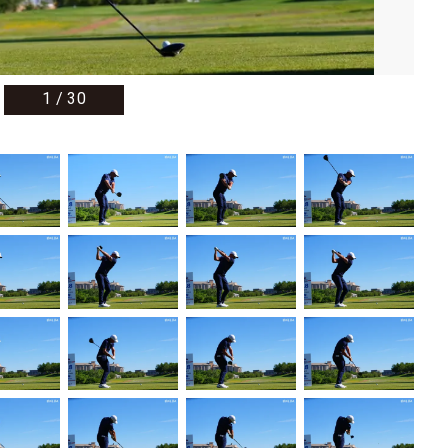
1
/
30