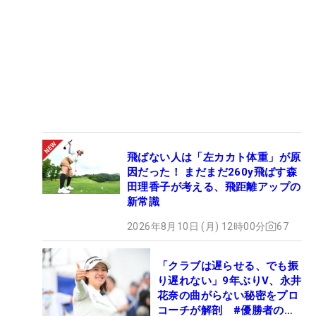
飛ばない人は「左カカト体重」が原
因だった！ まだまだ260y飛ばす森
田理香子が考える、飛距離アップの
新常識
2026年8月10日 (月) 12時00分
67
「クラブは遅らせる、でも振
り遅れない」9年ぶりV、永井
花奈の曲がらない秘密をプロ
コーチが解剖 #優勝者のス