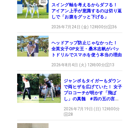
スイング軸を考えるからダフる！
アイアン上手が意識するのは切り返
しで「お腹をグッと下げる」
2026年7月24日 (金) 12時00分
36
ヘッドアップ防止じゃなかった！
全英女子OP女王・桑木志帆がパッ
トドリルでスマホを使う本当の理由
2026年8月4日 (火) 12時00分
13
ジャンボもタイガーもダウン
で両ヒザを広げていた！ 女子
プロコーチが明かす「飛ば
し」の真髄 #四の五の言わ
ず振り氣れ
2026年7月19日 (日) 12時00分
28