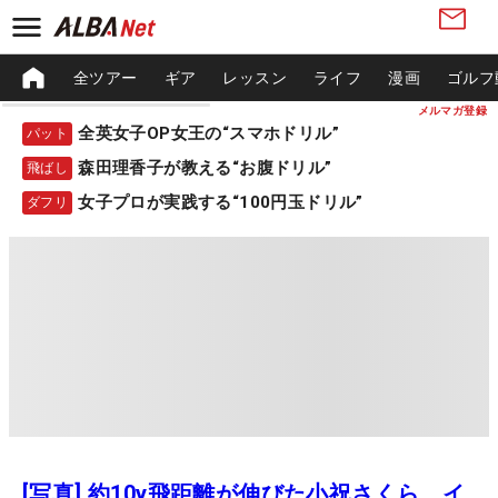
全ツアー
ギア
レッスン
ライフ
漫画
ゴルフ
メルマガ登録
全英女子OP女王の“スマホドリル”
パット
森田理香子が教える“お腹ドリル”
飛ばし
女子プロが実践する“100円玉ドリル”
ダフリ
[写真] 約10y飛距離が伸びた小祝さくら イ