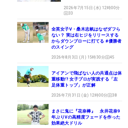
イング
2026年7月15日 (水) 12時00分
33
全英女子V・桑木志帆はなぜダフら
ない？ 実は右ヒジをリリースする
からダウンブローに打てる #優勝者
のスイング
2026年8月3日 (月) 15時30分
45
アイアンで飛ばない人の共通点は体
重移動!? 女子プロが実践する「左
足体重トップ」が正解
2026年7月31日 (金) 12時00分
38
まさに鬼に『花奈棒』 永井花奈9
年ぶりVの高精度フェードを作った
効果絶大ドリル