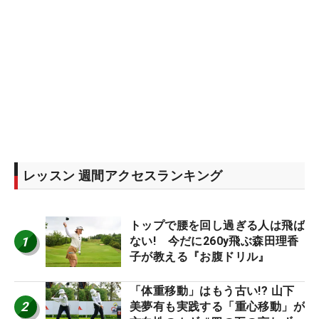
レッスン 週間アクセスランキング
トップで腰を回し過ぎる人は飛ば
1
ない! 今だに260y飛ぶ森田理香
子が教える『お腹ドリル』
「体重移動」はもう古い!? 山下
2
美夢有も実践する「重心移動」が