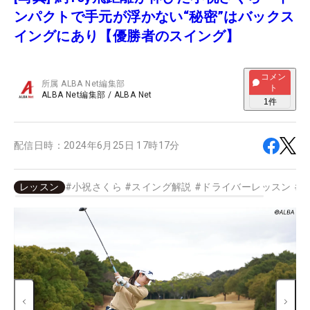
ンパクトで手元が浮かない“秘密”はバックス
イングにあり【優勝者のスイング】
コメン
所属
ALBA Net編集部
ト
ALBA Net編集部
/
ALBA Net
1
件
配信日時：
2024年6月25日 17時17分
レッスン
#
小祝さくら
#
スイング解説
#
ドライバーレッスン
#