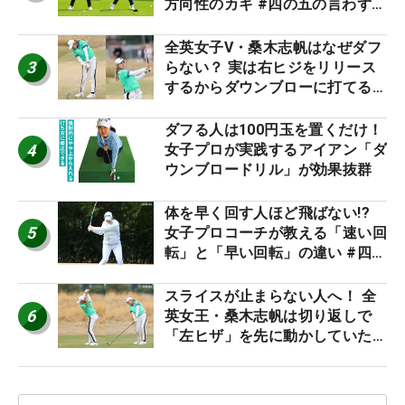
方向性のカギ #四の五の言わず振
り氣れ
全英女子V・桑木志帆はなぜダフ
3
らない？ 実は右ヒジをリリース
するからダウンブローに打てる #
優勝者のスイング
ダフる人は100円玉を置くだけ！
4
女子プロが実践するアイアン「ダ
ウンブロードリル」が効果抜群
体を早く回す人ほど飛ばない!?
5
女子プロコーチが教える「速い回
転」と「早い回転」の違い #四の
五の言わず振り氣れ
スライスが止まらない人へ！ 全
6
英女王・桑木志帆は切り返しで
「左ヒザ」を先に動かしていた
#優勝者のスイング