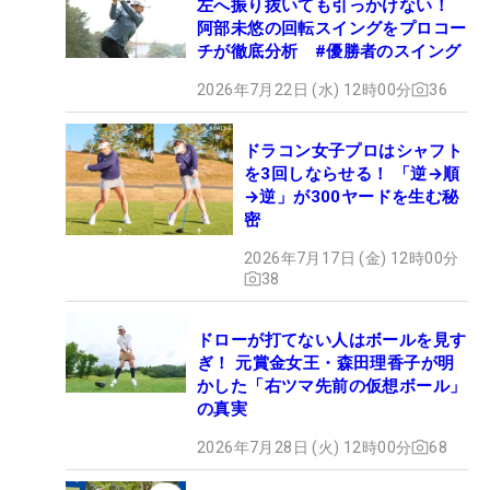
左へ振り抜いても引っかけない！
阿部未悠の回転スイングをプロコー
チが徹底分析 #優勝者のスイング
2026年7月22日 (水) 12時00分
36
ドラコン女子プロはシャフト
を3回しならせる！ 「逆→順
→逆」が300ヤードを生む秘
密
2026年7月17日 (金) 12時00分
38
ドローが打てない人はボールを見す
ぎ！ 元賞金女王・森田理香子が明
かした「右ツマ先前の仮想ボール」
の真実
2026年7月28日 (火) 12時00分
68