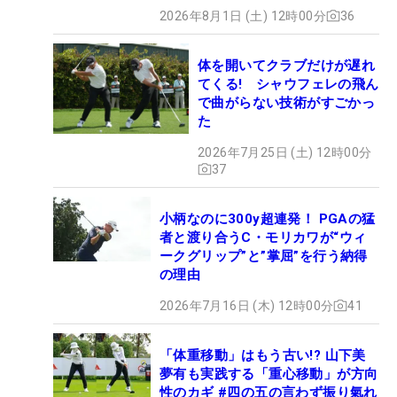
2026年8月1日 (土) 12時00分
36
体を開いてクラブだけが遅れ
てくる! シャウフェレの飛ん
で曲がらない技術がすごかっ
た
2026年7月25日 (土) 12時00分
37
小柄なのに300y超連発！ PGAの猛
者と渡り合うC・モリカワが“ウィ
ークグリップ”と”掌屈”を行う納得
の理由
2026年7月16日 (木) 12時00分
41
「体重移動」はもう古い!? 山下美
夢有も実践する「重心移動」が方向
性のカギ #四の五の言わず振り氣れ