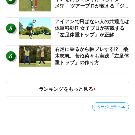
メ!? ツアープロが教える「ジ
ャストタッチ」なら3パットが激
減するワケ
アイアンで飛ばない人の共通点は
5
体重移動!? 女子プロが実践する
「左足体重トップ」が正解
右足に乗るから軸ブレする!? 桑
6
木志帆、菅沼菜々も実践「左足体
重トップ」の作り方
ランキングをもっと見る
ページ上部へ