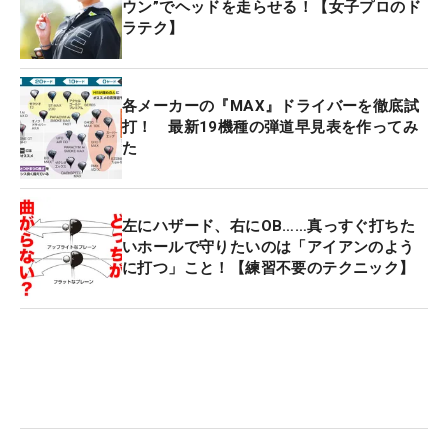
ウン”でヘッドを走らせる！【女子プロのド
ラテク】
各メーカーの『MAX』ドライバーを徹底試
打！ 最新19機種の弾道早見表を作ってみ
た
左にハザード、右にOB……真っすぐ打ちた
いホールで守りたいのは「アイアンのよう
に打つ」こと！【練習不要のテクニック】