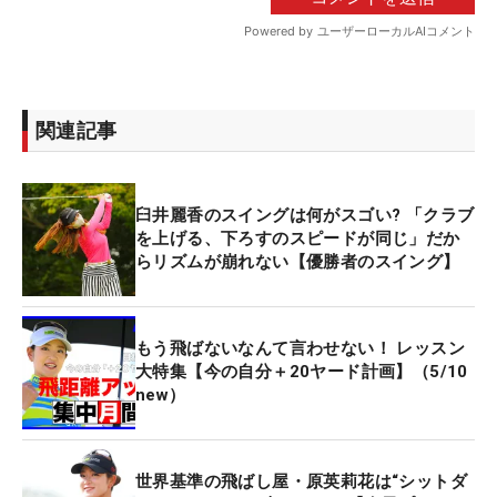
関連記事
臼井麗香のスイングは何がスゴい? 「クラブ
を上げる、下ろすのスピードが同じ」だか
らリズムが崩れない【優勝者のスイング】
もう飛ばないなんて言わせない！ レッスン
大特集【今の自分＋20ヤード計画】（5/10
new）
世界基準の飛ばし屋・原英莉花は“シットダ