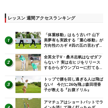
レッスン 週間アクセスランキング
「体重移動」はもう古い!? 山下
1
美夢有も実践する「重心移動」が
方向性のカギ #四の五の言わず振
り氣れ
全英女子V・桑木志帆はなぜダフ
2
らない？ 実は右ヒジをリリース
するからダウンブローに打てる #
優勝者のスイング
トップで腰を回し過ぎる人は飛ば
3
ない! 今だに260y飛ぶ森田理香
子が教える『お腹ドリル』
アマチュアはショートパットでラ
4
インを消して強く打っちゃダ