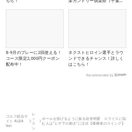
ちら！
栄カントリー俱楽部（千葉
県）
8-9月のプレーに2回使える！
ネクストヒロイン選手とラウ
コース限定2,000円クーポン
ンドできるチャンス！詳しく
配布中！
はこちら！
Recommended by
レ
ゴルフ総合サ
ッ
ボールを投げるように振る岩井明愛 スライスに悩
イト ALBA
ス
む人は“ヒザ下の動き”に注目【優勝者のスイング】
Net
ン