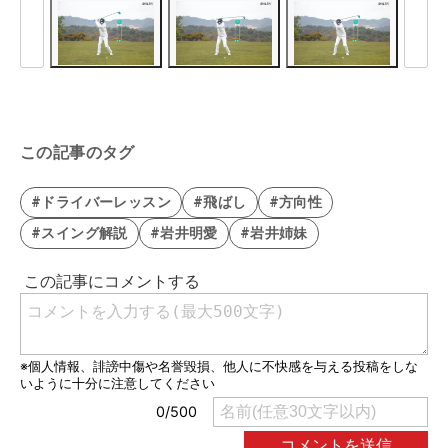
この記事のタグ
#ドライバーレッスン
#飛ばし
#方向性
#スイング解説
#岩井明愛
#岩井姉妹