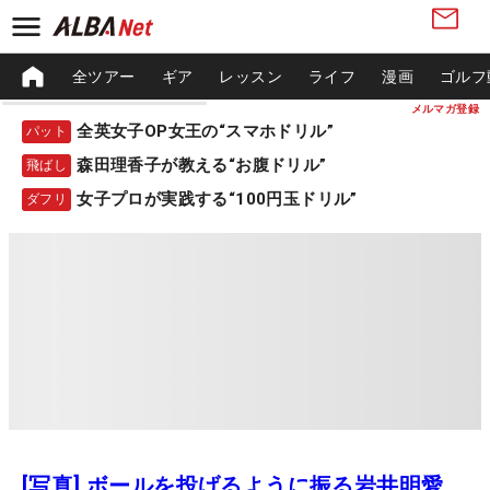
全ツアー
ギア
レッスン
ライフ
漫画
ゴルフ
メルマガ登録
全英女子OP女王の“スマホドリル”
パット
森田理香子が教える“お腹ドリル”
飛ばし
女子プロが実践する“100円玉ドリル”
ダフリ
[写真] ボールを投げるように振る岩井明愛