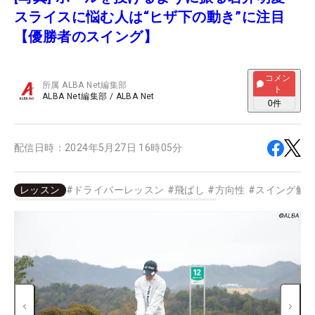
スライスに悩む人は“ヒザ下の動き”に注目
【優勝者のスイング】
コメン
所属
ALBA Net編集部
ト
ALBA Net編集部
/
ALBA Net
0
件
配信日時：
2024年5月27日 16時05分
レッスン
#
ドライバーレッスン
#
飛ばし
#
方向性
#
スイング解