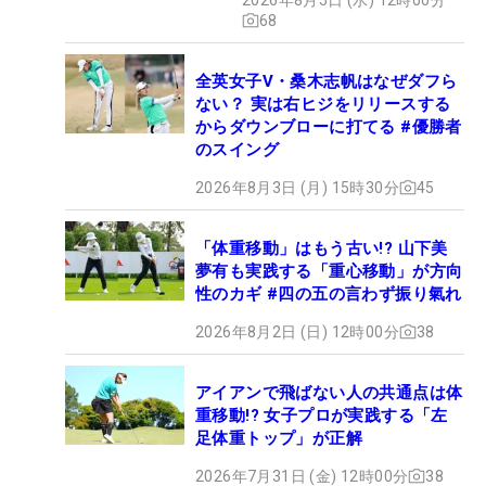
68
全英女子V・桑木志帆はなぜダフら
ない？ 実は右ヒジをリリースする
からダウンブローに打てる #優勝者
のスイング
2026年8月3日 (月) 15時30分
45
「体重移動」はもう古い!? 山下美
夢有も実践する「重心移動」が方向
性のカギ #四の五の言わず振り氣れ
2026年8月2日 (日) 12時00分
38
アイアンで飛ばない人の共通点は体
重移動!? 女子プロが実践する「左
足体重トップ」が正解
2026年7月31日 (金) 12時00分
38