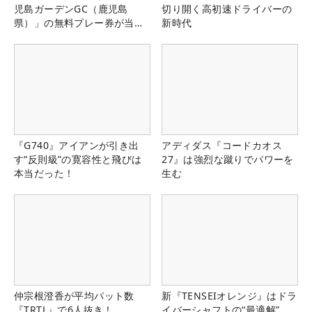
児島ガーデンGC（鹿児島
切り開く高初速ドライバーの
県）」の無料プレー券が当た
新時代
る！！
『G740』アイアンが引き出
アディダス『コードカオス
す“反則級”の寛容性と飛びは
27』は強烈な蹴りでパワーを
本当だった！
生む
仲宗根澄香が平均パット数
新『TENSEIオレンジ』はドラ
『TRTL』で6人抜き！
イバーシャフトの“最適解”