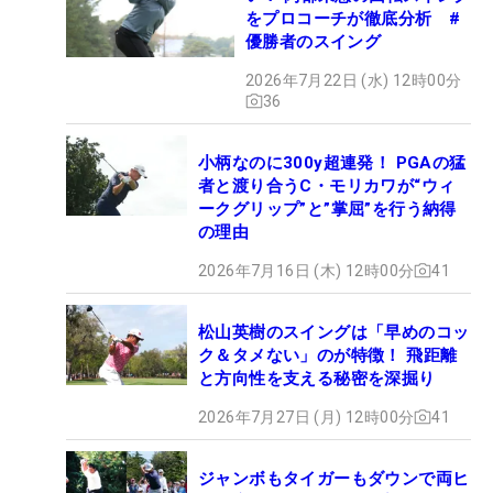
をプロコーチが徹底分析 #
優勝者のスイング
2026年7月22日 (水) 12時00分
36
小柄なのに300y超連発！ PGAの猛
者と渡り合うC・モリカワが“ウィ
ークグリップ”と”掌屈”を行う納得
の理由
2026年7月16日 (木) 12時00分
41
松山英樹のスイングは「早めのコッ
ク＆タメない」のが特徴！ 飛距離
と方向性を支える秘密を深掘り
2026年7月27日 (月) 12時00分
41
ジャンボもタイガーもダウンで両ヒ