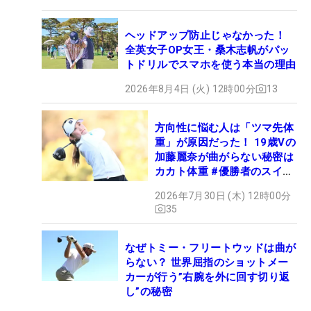
ヘッドアップ防止じゃなかった！
全英女子OP女王・桑木志帆がパッ
トドリルでスマホを使う本当の理由
2026年8月4日 (火) 12時00分
13
方向性に悩む人は「ツマ先体
重」が原因だった！ 19歳Vの
加藤麗奈が曲がらない秘密は
カカト体重 #優勝者のスイン
グ
2026年7月30日 (木) 12時00分
35
なぜトミー・フリートウッドは曲が
らない？ 世界屈指のショットメー
カーが行う”右腕を外に回す切り返
し”の秘密