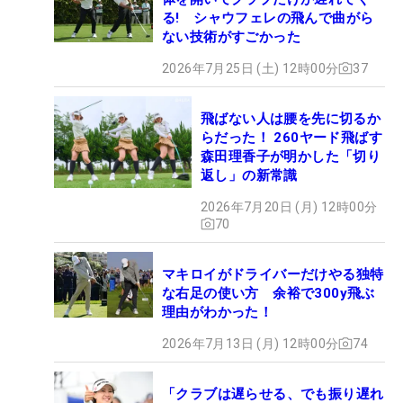
る! シャウフェレの飛んで曲がら
ない技術がすごかった
2026年7月25日 (土) 12時00分
37
飛ばない人は腰を先に切るか
らだった！ 260ヤード飛ばす
森田理香子が明かした「切り
返し」の新常識
2026年7月20日 (月) 12時00分
70
マキロイがドライバーだけやる独特
な右足の使い方 余裕で300y飛ぶ
理由がわかった！
2026年7月13日 (月) 12時00分
74
「クラブは遅らせる、でも振り遅れ