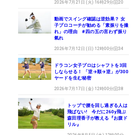
2026年7月21日 (火) 16時29分
20
動画でスイング確認は逆効果？ 女
子プロコーチが勧める「素振りを撮
れ」の理由 #四の五の言わず振り
氣れ
2026年7月12日 (日) 12時00分
34
ドラコン女子プロはシャフトを3回
しならせる！ 「逆→順→逆」が300
ヤードを生む秘密
2026年7月17日 (金) 12時00分
38
トップで腰を回し過ぎる人は
飛ばない! 今だに260y飛ぶ
森田理香子が教える『お腹ド
リル』
2026年8月5日 (水) 12時00分