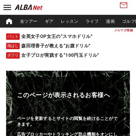
全ツアー
ギア
レッスン
ライフ
漫画
ゴルフ
メルマガ登録
全英女子OP女王の“スマホドリル”
パット
森田理香子が教える“お腹ドリル”
飛ばし
女子プロが実践する“100円玉ドリル”
ダフリ
このページが表示されるお客様へ
ページを更新するとサイトの閲覧を続けることがで
きます。
広告ブロッカーやトラッキング防止機能をオンにし