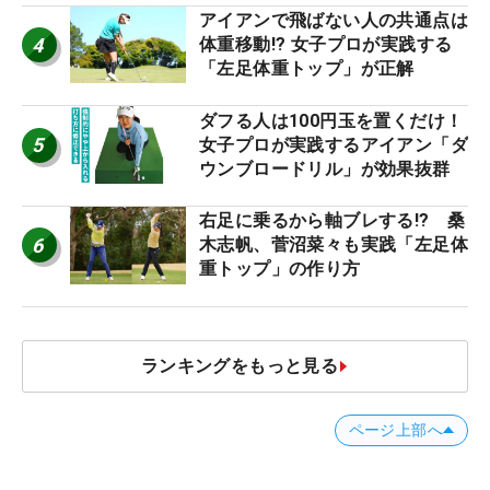
アイアンで飛ばない人の共通点は
4
体重移動!? 女子プロが実践する
「左足体重トップ」が正解
ダフる人は100円玉を置くだけ！
5
女子プロが実践するアイアン「ダ
ウンブロードリル」が効果抜群
右足に乗るから軸ブレする!? 桑
6
木志帆、菅沼菜々も実践「左足体
重トップ」の作り方
ランキングをもっと見る
ページ上部へ