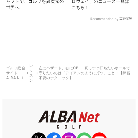
ャフトで、ゴルフを異次元の
ロウェイ」のニュース一覧は
世界へ
こちら！
Recommended by
レ
ゴルフ総合
左にハザード、右にOB……真っすぐ打ちたいホールで
ッ
サイト
守りたいのは「アイアンのように打つ」こと！【練習
ス
ALBA Net
不要のテクニック】
ン