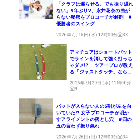
「クラブは遅らせる、でも振り遅れ
ない」9年ぶりV、永井花奈の曲が
らない秘密をプロコーチが解剖 #
優勝者のスイング
2026年7月15日 (水) 12時00分
33
アマチュアはショートパット
でラインを消して強く打っち
ゃダメ!? ツアープロが教え
る「ジャストタッチ」なら3
パットが激減するワケ
2026年7月29日 (水) 12時00分
9
パットが入らない人の6割が左を向
いていた!? 女子プロコーチが明か
すアライメントの落とし穴 #四の
五の言わず振り氣れ
2026年7月26日 (日) 12時00分
34