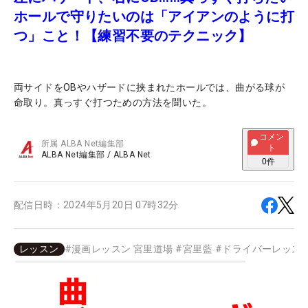
ホールで守りたいのは「アイアンのように打
つ」こと！【練習不要のテクニック】
両サイドをOBやハザードに挟まれたホールでは、曲がる球が
命取り。真っすぐ打つための方法を聞いた。
コメン
所属
ALBA Net編集部
ト
ALBA Net編集部
/
ALBA Net
0
件
配信日時：
2024年5月20日 07時32分
レッスン
#
漫画レッスン 宮里道場
#
宮里藍
#
ドライバーレッス