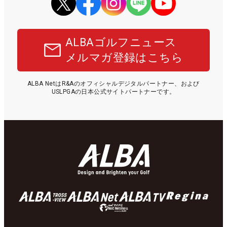
ALBAゴルフニュース
メルマガ登録はこちら
ALBA NetはR&Aのオフィシャルデジタルパートナー、および
USLPGAの日本公式サイトパートナーです。