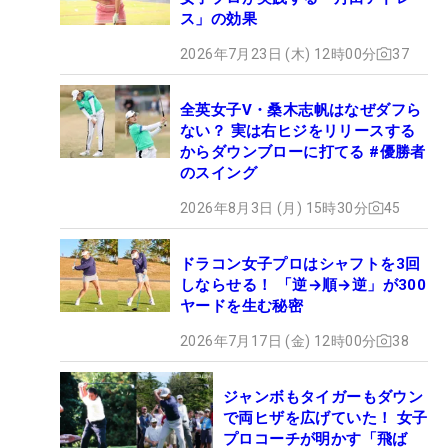
ス」の効果
2026年7月23日 (木) 12時00分
37
全英女子V・桑木志帆はなぜダフら
ない？ 実は右ヒジをリリースする
からダウンブローに打てる #優勝者
のスイング
2026年8月3日 (月) 15時30分
45
ドラコン女子プロはシャフトを3回
しならせる！ 「逆→順→逆」が300
ヤードを生む秘密
2026年7月17日 (金) 12時00分
38
ジャンボもタイガーもダウン
で両ヒザを広げていた！ 女子
プロコーチが明かす「飛ば