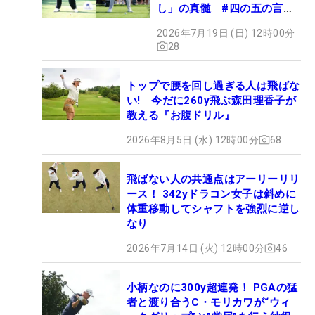
し」の真髄 #四の五の言わ
ず振り氣れ
2026年7月19日 (日) 12時00分
28
トップで腰を回し過ぎる人は飛ばな
い! 今だに260y飛ぶ森田理香子が
教える『お腹ドリル』
2026年8月5日 (水) 12時00分
68
飛ばない人の共通点はアーリーリリ
ース！ 342yドラコン女子は斜めに
体重移動してシャフトを強烈に逆し
なり
2026年7月14日 (火) 12時00分
46
小柄なのに300y超連発！ PGAの猛
者と渡り合うC・モリカワが“ウィ