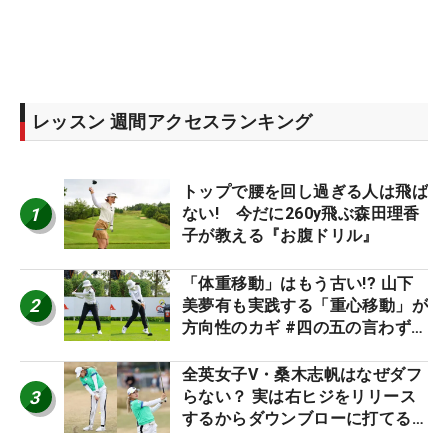
レッスン 週間アクセスランキング
トップで腰を回し過ぎる人は飛ば
1
ない! 今だに260y飛ぶ森田理香
子が教える『お腹ドリル』
「体重移動」はもう古い!? 山下
2
美夢有も実践する「重心移動」が
方向性のカギ #四の五の言わず振
り氣れ
全英女子V・桑木志帆はなぜダフ
3
らない？ 実は右ヒジをリリース
するからダウンブローに打てる #
優勝者のスイング