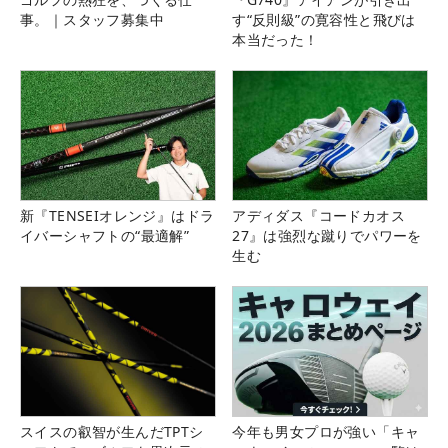
事。｜スタッフ募集中
す“反則級”の寛容性と飛びは
本当だった！
新『TENSEIオレンジ』はドラ
アディダス『コードカオス
イバーシャフトの“最適解”
27』は強烈な蹴りでパワーを
生む
スイスの叡智が生んだTPTシ
今年も男女プロが強い「キャ