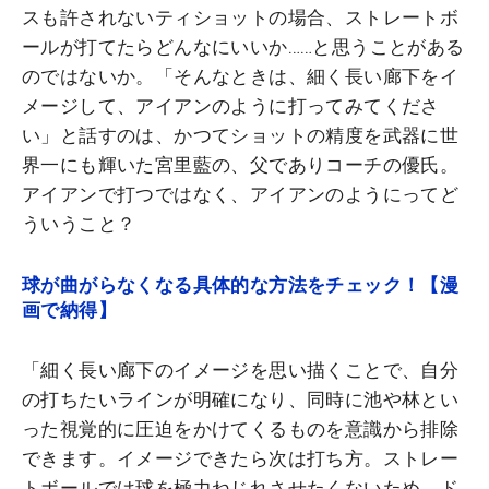
スも許されないティショットの場合、ストレートボ
ールが打てたらどんなにいいか……と思うことがある
のではないか。「そんなときは、細く長い廊下をイ
メージして、アイアンのように打ってみてくださ
い」と話すのは、かつてショットの精度を武器に世
界一にも輝いた宮里藍の、父でありコーチの優氏。
アイアンで打つではなく、アイアンのようにってど
ういうこと？
球が曲がらなくなる具体的な方法をチェック！【漫
画で納得】
「細く長い廊下のイメージを思い描くことで、自分
の打ちたいラインが明確になり、同時に池や林とい
った視覚的に圧迫をかけてくるものを意識から排除
できます。イメージできたら次は打ち方。ストレー
トボールでは球を極力ねじれさせたくないため、ド