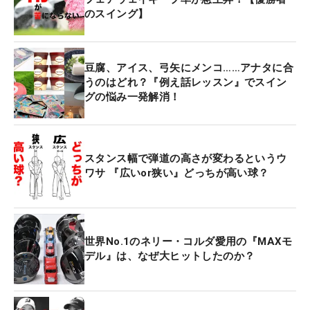
のスイング】
豆腐、アイス、弓矢にメンコ……アナタに合
うのはどれ？『例え話レッスン』でスイン
グの悩み一発解消！
スタンス幅で弾道の高さが変わるというウ
ワサ 『広いor狭い』どっちが高い球？
世界No.1のネリー・コルダ愛用の『MAXモ
デル』は、なぜ大ヒットしたのか？