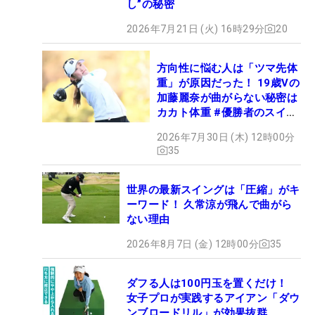
し”の秘密
2026年7月21日 (火) 16時29分
20
方向性に悩む人は「ツマ先体
重」が原因だった！ 19歳Vの
加藤麗奈が曲がらない秘密は
カカト体重 #優勝者のスイン
グ
2026年7月30日 (木) 12時00分
35
世界の最新スイングは「圧縮」がキ
ーワード！ 久常涼が飛んで曲がら
ない理由
2026年8月7日 (金) 12時00分
35
ダフる人は100円玉を置くだけ！
女子プロが実践するアイアン「ダウ
ンブロードリル」が効果抜群