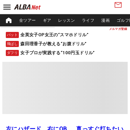
全ツアー
ギア
レッスン
ライフ
漫画
ゴルフ
メルマガ登録
全英女子OP女王の“スマホドリル”
パット
森田理香子が教える“お腹ドリル”
飛ばし
女子プロが実践する“100円玉ドリル”
ダフリ
左にハザード、右にOB……真っすぐ打ちたい