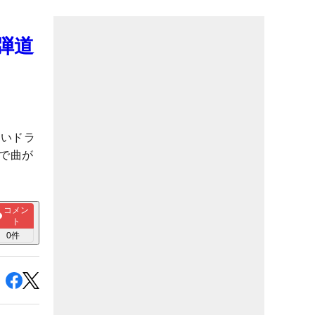
弾道
しいドラ
で曲が
コメン
ト
0
件