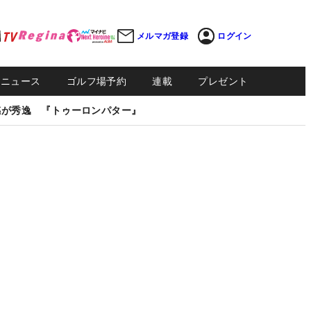
メルマガ登録
ログイン
Sニュース
ゴルフ場予約
連載
プレゼント
感が秀逸 『トゥーロンパター』