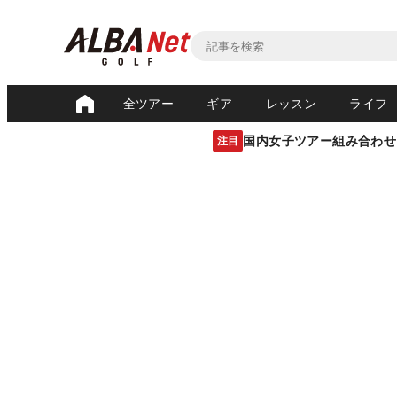
全ツアー
ギア
レッスン
ライフ
国内女子ツアー組み合わせ
注目