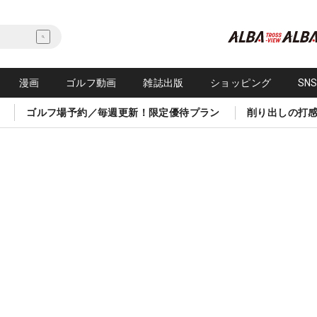
漫画
ゴルフ動画
雑誌出版
ショッピング
SN
ゴルフ場予約／毎週更新！限定優待プラン
削り出しの打