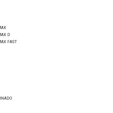
MAX
AX D
AX FAST
ORNADO