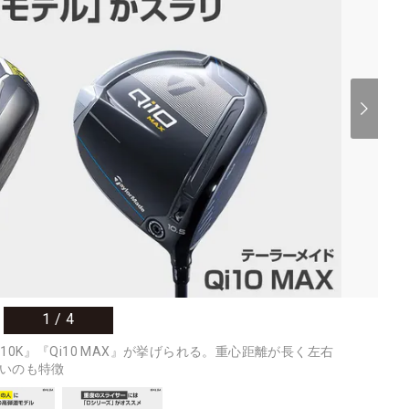
1
/
4
 10K』『Qi10 MAX』が挙げられる。重心距離が長く左右
いのも特徴