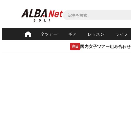
全ツアー
ギア
レッスン
ライフ
国内女子ツアー組み合わせ
注目