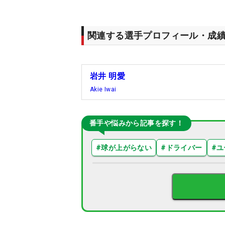
関連する選手プロフィール・成
岩井 明愛
Akie Iwai
番手や悩みから記事を探す！
#
球が上がらない
#
ドライバー
#
ユ