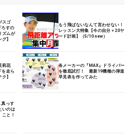
がスゴ
もう飛ばないなんて言わせない！
下ろすの
レッスン大特集【今の自分＋20ヤ
リズムが
ード計画】（5/10 new）
ング】
英莉花
各メーカーの『MAX』ドライバー
ドを走ら
を徹底試打！ 最新19機種の弾道
テク】
早見表を作ってみた
…真っす
たいのは
」こと！
】