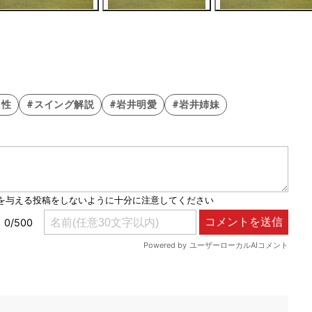
向性
#スイング解説
#岩井明愛
#岩井姉妹