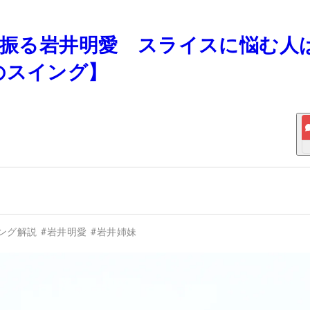
に振る岩井明愛 スライスに悩む人
のスイング】
ング解説
#
岩井明愛
#
岩井姉妹