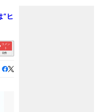
は“ヒ
コメン
ト
0
件