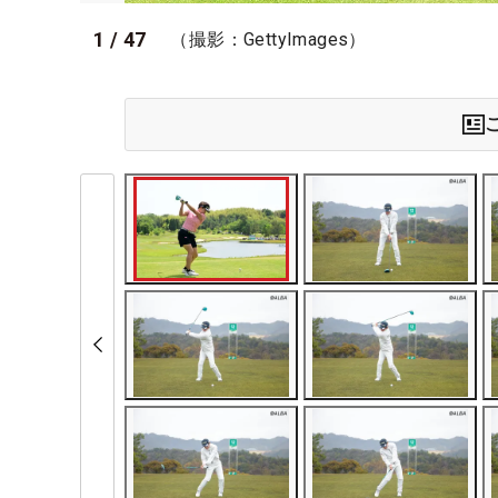
1
/
47
（撮影：GettyImages）