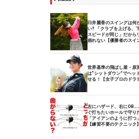
臼井麗香のスイングは何
い? 「クラブを上げる、
スピードが同じ」だから
崩れない【優勝者のスイ
世界基準の飛ばし屋・原
は“シットダウン”でヘッ
せる！【女子プロのドラ
左にハザード、右にOB…
ぐ打ちたいホールで守り
「アイアンのように打つ
【練習不要のテクニック