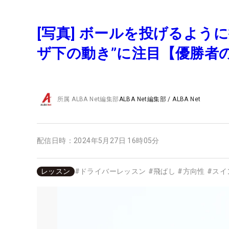
[写真] ボールを投げるよう
ザ下の動き”に注目【優勝者
所属
ALBA Net編集部
ALBA Net編集部
/
ALBA Net
配信日時：
2024年5月27日 16時05分
レッスン
#
ドライバーレッスン
#
飛ばし
#
方向性
#
スイ