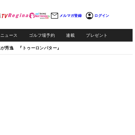
メルマガ登録
ログイン
Sニュース
ゴルフ場予約
連載
プレゼント
感が秀逸 『トゥーロンパター』