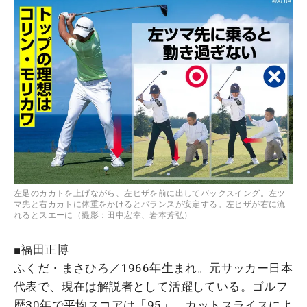
左足のカカトを上げながら、左ヒザを前に出してバックスイング。左ツ
マ先と右カカトに体重をかけるとバランスが安定する。左ヒザが右に流
れるとスエーに（撮影：田中宏幸、岩本芳弘）
■福田正博
ふくだ・まさひろ／1966年生まれ。元サッカー日本
代表で、現在は解説者として活躍している。ゴルフ
歴30年で平均スコアは「95」。カットスライスによ