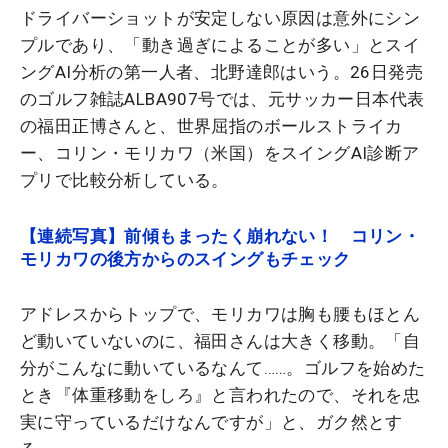
ドライバーショットが安定しない原因は意外にシン
プルであり、「動き過ぎによることが多い」とスイ
ングAI分析の第一人者、北野達郎はいう。26日発売
のゴルフ雑誌ALBA907号では、元サッカー日本代表
の福田正博さんと、世界屈指のボールストライカ
ー、コリン・モリカワ（米国）をスイングAI診断ア
プリで比較分析している。
【連続写真】前傾もまったく崩れない！ コリン・
モリカワの後方からのスイングもチェック
アドレスからトップで、モリカワは胸も腰もほとん
ど動いていないのに、福田さんは大きく移動。「自
分がこんなに動いているなんて……。ゴルフを始めた
とき『体重移動をしろ』と言われたので、それを忠
実に守っているだけなんですが」と、ガク然とす