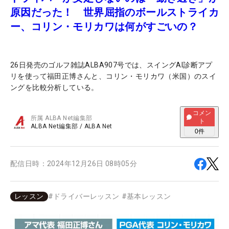
原因だった！ 世界屈指のボールストライカ
ー、コリン・モリカワは何がすごいの？
26日発売のゴルフ雑誌ALBA907号では、スイングAI診断アプ
リを使って福田正博さんと、コリン・モリカワ（米国）のスイ
ングを比較分析している。
コメン
所属
ALBA Net編集部
ト
ALBA Net編集部
/
ALBA Net
0
件
配信日時：
2024年12月26日 08時05分
レッスン
#
ドライバーレッスン
#
基本レッスン