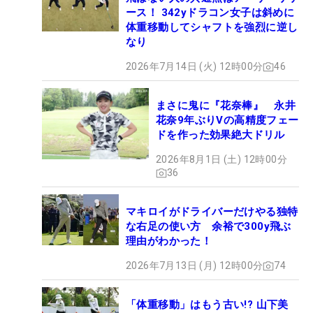
ース！ 342yドラコン女子は斜めに
体重移動してシャフトを強烈に逆し
なり
2026年7月14日 (火) 12時00分
46
まさに鬼に『花奈棒』 永井
花奈9年ぶりVの高精度フェー
ドを作った効果絶大ドリル
2026年8月1日 (土) 12時00分
36
マキロイがドライバーだけやる独特
な右足の使い方 余裕で300y飛ぶ
理由がわかった！
2026年7月13日 (月) 12時00分
74
「体重移動」はもう古い!? 山下美