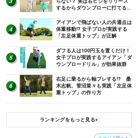
3
らない？ 実は右ヒジをリリース
するからダウンブローに打てる #
優勝者のスイング
アイアンで飛ばない人の共通点は
4
体重移動!? 女子プロが実践する
「左足体重トップ」が正解
ダフる人は100円玉を置くだけ！
5
女子プロが実践するアイアン「ダ
ウンブロードリル」が効果抜群
右足に乗るから軸ブレする!? 桑
6
木志帆、菅沼菜々も実践「左足体
重トップ」の作り方
ランキングをもっと見る
ページ上部へ