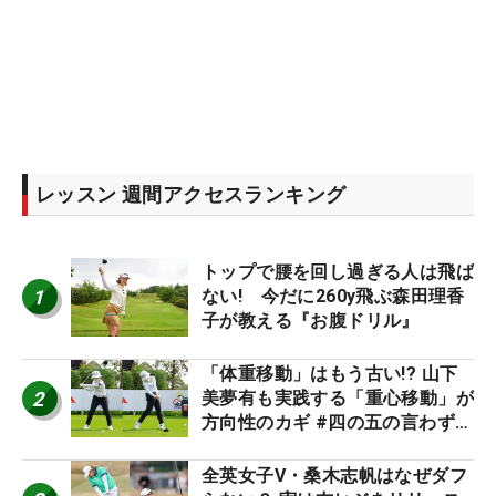
レッスン 週間アクセスランキング
トップで腰を回し過ぎる人は飛ば
1
ない! 今だに260y飛ぶ森田理香
子が教える『お腹ドリル』
「体重移動」はもう古い!? 山下
2
美夢有も実践する「重心移動」が
方向性のカギ #四の五の言わず振
り氣れ
全英女子V・桑木志帆はなぜダフ