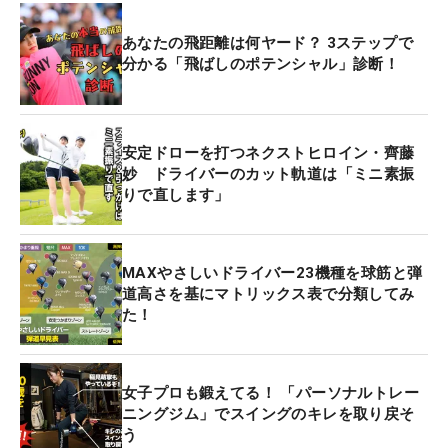
あなたの飛距離は何ヤード？ 3ステップで
分かる「飛ばしのポテンシャル」診断！
安定ドローを打つネクストヒロイン・齊藤
妙 ドライバーのカット軌道は「ミニ素振
りで直します」
MAXやさしいドライバー23機種を球筋と弾
道高さを基にマトリックス表で分類してみ
た！
女子プロも鍛えてる！ 「パーソナルトレー
ニングジム」でスイングのキレを取り戻そ
う