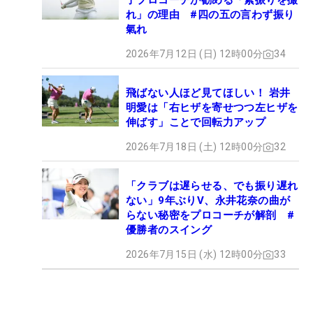
子プロコーチが勧める「素振りを撮
れ」の理由 #四の五の言わず振り
氣れ
2026年7月12日 (日) 12時00分
34
飛ばない人ほど見てほしい！ 岩井
明愛は「右ヒザを寄せつつ左ヒザを
伸ばす」ことで回転力アップ
2026年7月18日 (土) 12時00分
32
「クラブは遅らせる、でも振り遅れ
ない」9年ぶりV、永井花奈の曲が
らない秘密をプロコーチが解剖 #
優勝者のスイング
2026年7月15日 (水) 12時00分
33