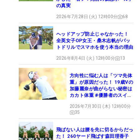
の真実
2026年7月28日 (火) 12時00分
68
ヘッドアップ防止じゃなかった！
全英女子OP女王・桑木志帆がパッ
トドリルでスマホを使う本当の理由
2026年8月4日 (火) 12時00分
13
方向性に悩む人は「ツマ先体
重」が原因だった！ 19歳Vの
加藤麗奈が曲がらない秘密は
カカト体重 #優勝者のスイン
グ
2026年7月30日 (木) 12時00分
35
飛ばない人は腰を先に切るからだっ
た！ 260ヤード飛ばす森田理香子