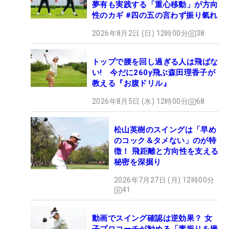
夢有も実践する「重心移動」が方向
性のカギ #四の五の言わず振り氣れ
2026年8月2日 (日) 12時00分
38
トップで腰を回し過ぎる人は飛ばな
い! 今だに260y飛ぶ森田理香子が
教える『お腹ドリル』
2026年8月5日 (水) 12時00分
68
松山英樹のスイングは「早め
のコック＆タメない」のが特
徴！ 飛距離と方向性を支える
秘密を深掘り
2026年7月27日 (月) 12時00分
41
動画でスイング確認は逆効果？ 女