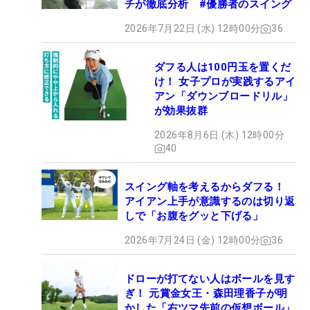
チが徹底分析 #優勝者のスイング
2026年7月22日 (水) 12時00分
36
ダフる人は100円玉を置くだ
け！ 女子プロが実践するアイ
アン「ダウンブロードリル」
が効果抜群
2026年8月6日 (木) 12時00分
40
スイング軸を考えるからダフる！
アイアン上手が意識するのは切り返
しで「お腹をグッと下げる」
2026年7月24日 (金) 12時00分
36
ドローが打てない人はボールを見す
ぎ！ 元賞金女王・森田理香子が明
かした「右ツマ先前の仮想ボール」