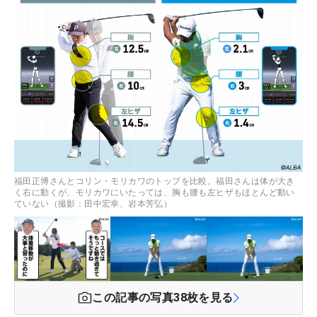
福田正博さんとコリン・モリカワのトップを比較。福田さんは体が大き
く右に動くが、モリカワにいたっては、胸も腰も左ヒザもほとんど動い
ていない（撮影：田中宏幸、岩本芳弘）
この記事の写真
38
枚を見る