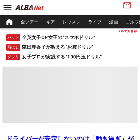
全ツアー
ギア
レッスン
ライフ
漫画
ゴルフ
メルマガ登録
全英女子OP女王の“スマホドリル”
パット
森田理香子が教える“お腹ドリル”
飛ばし
女子プロが実践する“100円玉ドリル”
ダフリ
ドライバーが安定しないのは「動き過ぎ」が