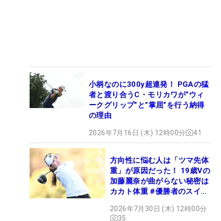
小柄なのに300y超連発！ PGAの猛
者と渡り合うC・モリカワが“ウィ
ークグリップ”と”掌屈”を行う納得
の理由
2026年7月16日 (木) 12時00分
41
方向性に悩む人は「ツマ先体
重」が原因だった！ 19歳Vの
加藤麗奈が曲がらない秘密は
カカト体重 #優勝者のスイン
グ
2026年7月30日 (木) 12時00分
35