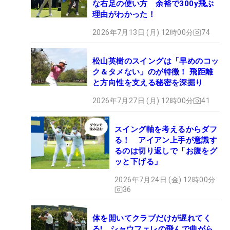
な右足の使い方 余裕で300y飛ぶ
理由がわかった！
2026年7月13日 (月) 12時00分
74
松山英樹のスイングは「早めのコッ
ク＆タメない」のが特徴！ 飛距離
と方向性を支える秘密を深掘り
2026年7月27日 (月) 12時00分
41
スイング軸を考えるからダフ
る！ アイアン上手が意識す
るのは切り返しで「お腹をグ
ッと下げる」
2026年7月24日 (金) 12時00分
36
体を開いてクラブだけが遅れてく
る! シャウフェレの飛んで曲がら