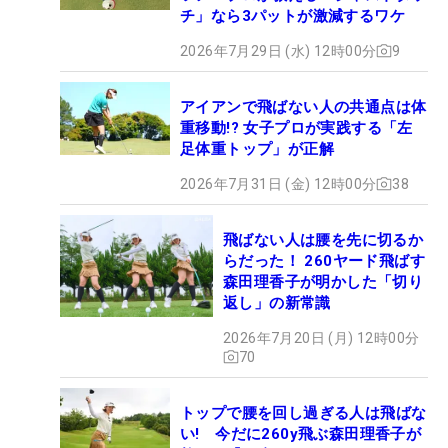
チ」なら3パットが激減するワケ
2026年7月29日 (水) 12時00分
9
アイアンで飛ばない人の共通点は体
重移動!? 女子プロが実践する「左
足体重トップ」が正解
2026年7月31日 (金) 12時00分
38
飛ばない人は腰を先に切るか
らだった！ 260ヤード飛ばす
森田理香子が明かした「切り
返し」の新常識
2026年7月20日 (月) 12時00分
70
トップで腰を回し過ぎる人は飛ばな
い! 今だに260y飛ぶ森田理香子が