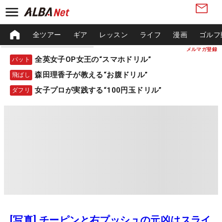
全ツアー
ギア
レッスン
ライフ
漫画
ゴルフ
メルマガ登録
全英女子OP女王の“スマホドリル”
パット
森田理香子が教える“お腹ドリル”
飛ばし
女子プロが実践する“100円玉ドリル”
ダフリ
[写真] チーピンと右プッシュの元凶はスライ