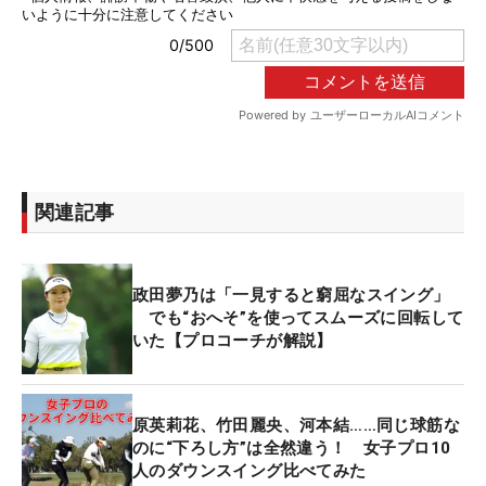
関連記事
政田夢乃は「一見すると窮屈なスイング」
でも“おへそ”を使ってスムーズに回転して
いた【プロコーチが解説】
原英莉花、竹田麗央、河本結……同じ球筋な
のに“下ろし方”は全然違う！ 女子プロ10
人のダウンスイング比べてみた