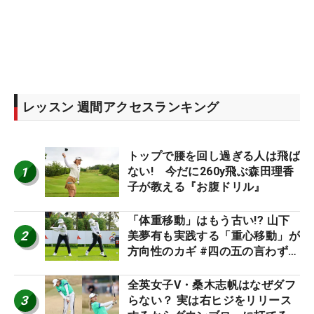
レッスン 週間アクセスランキング
トップで腰を回し過ぎる人は飛ば
1
ない! 今だに260y飛ぶ森田理香
子が教える『お腹ドリル』
「体重移動」はもう古い!? 山下
2
美夢有も実践する「重心移動」が
方向性のカギ #四の五の言わず振
り氣れ
全英女子V・桑木志帆はなぜダフ
3
らない？ 実は右ヒジをリリース