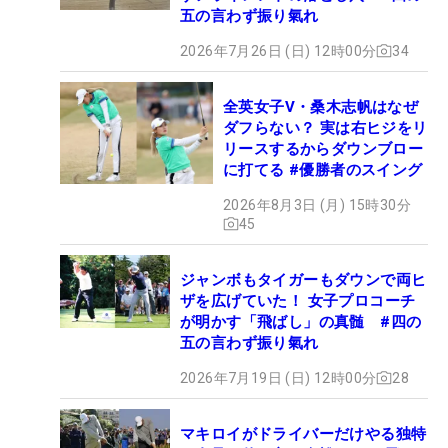
五の言わず振り氣れ
2026年7月26日 (日) 12時00分
34
全英女子V・桑木志帆はなぜ
ダフらない？ 実は右ヒジをリ
リースするからダウンブロー
に打てる #優勝者のスイング
2026年8月3日 (月) 15時30分
45
ジャンボもタイガーもダウンで両ヒ
ザを広げていた！ 女子プロコーチ
が明かす「飛ばし」の真髄 #四の
五の言わず振り氣れ
2026年7月19日 (日) 12時00分
28
マキロイがドライバーだけやる独特