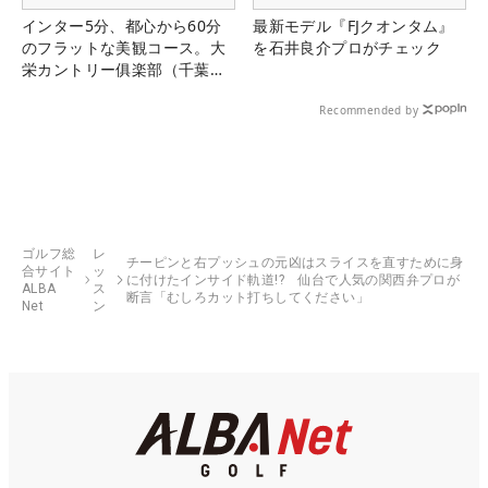
インター5分、都心から60分
最新モデル『FJクオンタム』
のフラットな美観コース。大
を石井良介プロがチェック
栄カントリー俱楽部（千葉
県）
Recommended by
ゴルフ総
レ
チーピンと右プッシュの元凶はスライスを直すために身
合サイト
ッ
に付けたインサイド軌道!? 仙台で人気の関西弁プロが
ALBA
ス
断言「むしろカット打ちしてください」
Net
ン