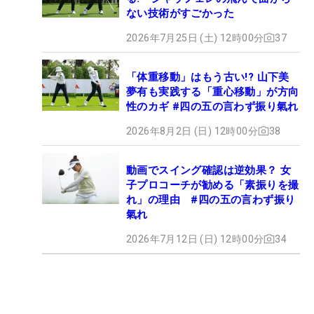
ない技術がすごかった
2026年7月25日 (土) 12時00分
37
「体重移動」はもう古い!? 山下美
夢有も実践する「重心移動」が方向
性のカギ #四の五の言わず振り氣れ
2026年8月2日 (日) 12時00分
38
動画でスイング確認は逆効果？ 女
子プロコーチが勧める「素振りを撮
れ」の理由 #四の五の言わず振り
氣れ
2026年7月12日 (日) 12時00分
34