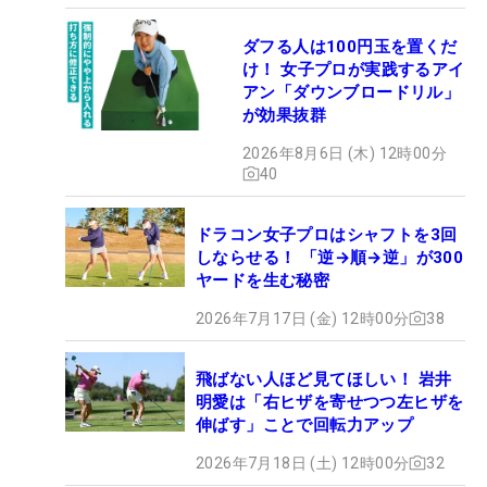
ダフる人は100円玉を置くだ
け！ 女子プロが実践するアイ
アン「ダウンブロードリル」
が効果抜群
2026年8月6日 (木) 12時00分
40
ドラコン女子プロはシャフトを3回
しならせる！ 「逆→順→逆」が300
ヤードを生む秘密
2026年7月17日 (金) 12時00分
38
飛ばない人ほど見てほしい！ 岩井
明愛は「右ヒザを寄せつつ左ヒザを
伸ばす」ことで回転力アップ
2026年7月18日 (土) 12時00分
32