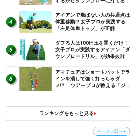
するからダウンブローに打てる #
優勝者のスイング
アイアンで飛ばない人の共通点は
4
体重移動!? 女子プロが実践する
「左足体重トップ」が正解
ダフる人は100円玉を置くだけ！
5
女子プロが実践するアイアン「ダ
ウンブロードリル」が効果抜群
アマチュアはショートパットでラ
6
インを消して強く打っちゃダ
メ!? ツアープロが教える「ジ
ャストタッチ」なら3パットが激
減するワケ
ランキングをもっと見る
ページ上部へ