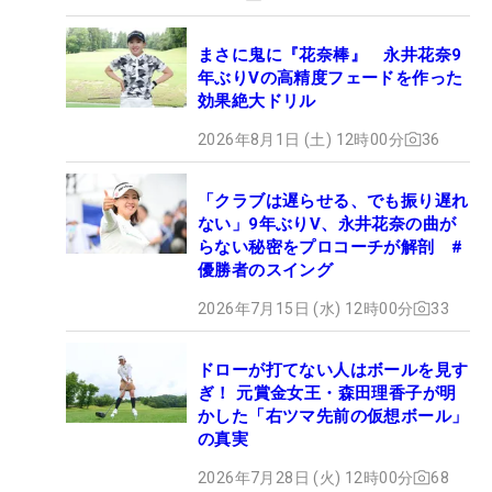
まさに鬼に『花奈棒』 永井花奈9
年ぶりVの高精度フェードを作った
効果絶大ドリル
2026年8月1日 (土) 12時00分
36
「クラブは遅らせる、でも振り遅れ
ない」9年ぶりV、永井花奈の曲が
らない秘密をプロコーチが解剖 #
優勝者のスイング
2026年7月15日 (水) 12時00分
33
ドローが打てない人はボールを見す
ぎ！ 元賞金女王・森田理香子が明
かした「右ツマ先前の仮想ボール」
の真実
2026年7月28日 (火) 12時00分
68