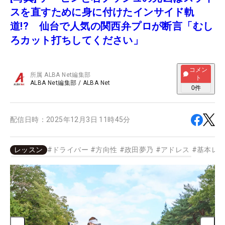
スを直すために身に付けたインサイド軌
道!? 仙台で人気の関西弁プロが断言「むし
ろカット打ちしてください」
コメン
所属
ALBA Net編集部
ト
ALBA Net編集部
/
ALBA Net
0
件
配信日時：
2025年12月3日 11時45分
レッスン
#
ドライバー
#
方向性
#
政田夢乃
#
アドレス
#
基本レ