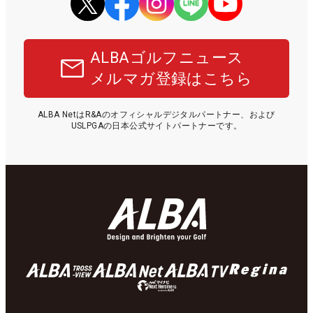
ALBAゴルフニュース
メルマガ登録はこちら
ALBA NetはR&Aのオフィシャルデジタルパートナー、および
USLPGAの日本公式サイトパートナーです。