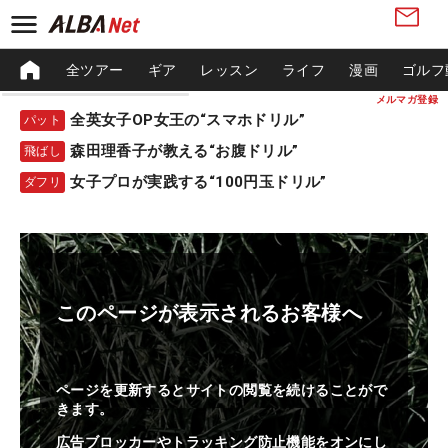
全ツアー
ギア
レッスン
ライフ
漫画
ゴルフ
メルマガ登録
全英女子OP女王の“スマホドリル”
パット
森田理香子が教える“お腹ドリル”
飛ばし
女子プロが実践する“100円玉ドリル”
ダフリ
このページが表示されるお客様へ
ページを更新するとサイトの閲覧を続けることがで
きます。
広告ブロッカーやトラッキング防止機能をオンにし