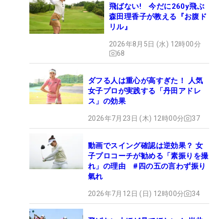
飛ばない! 今だに260y飛ぶ
森田理香子が教える『お腹ド
リル』
2026年8月5日 (水) 12時00分
68
ダフる人は重心が高すぎた！ 人気
女子プロが実践する「丹田アドレ
ス」の効果
2026年7月23日 (木) 12時00分
37
動画でスイング確認は逆効果？ 女
子プロコーチが勧める「素振りを撮
れ」の理由 #四の五の言わず振り
氣れ
2026年7月12日 (日) 12時00分
34