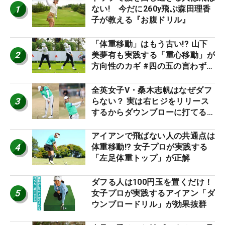
1
ない! 今だに260y飛ぶ森田理香
子が教える『お腹ドリル』
「体重移動」はもう古い!? 山下
2
美夢有も実践する「重心移動」が
方向性のカギ #四の五の言わず振
り氣れ
全英女子V・桑木志帆はなぜダフ
3
らない？ 実は右ヒジをリリース
するからダウンブローに打てる #
優勝者のスイング
アイアンで飛ばない人の共通点は
4
体重移動!? 女子プロが実践する
「左足体重トップ」が正解
ダフる人は100円玉を置くだけ！
5
女子プロが実践するアイアン「ダ
ウンブロードリル」が効果抜群