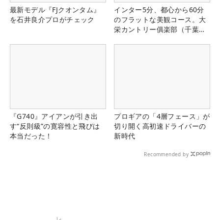
最新モデル『FJクオンタム』
インター5分、都心から60分
を石井良介プロがチェック
のフラットな美観コース。大
栄カントリー俱楽部（千葉
県）
『G740』アイアンが引き出
プロギアの「4層フェース」が
す“反則級”の寛容性と飛びは
切り開く高初速ドライバーの
本当だった！
新時代
Recommended by
レ