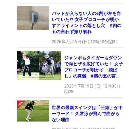
パットが入らない人の6割が左を向
いていた!? 女子プロコーチが明か
すアライメントの落とし穴 #四の
五の言わず振り氣れ
2026年7月26日 (日) 12時00分
34
ジャンボもタイガーもダウン
で両ヒザを広げていた！ 女子
プロコーチが明かす「飛ば
し」の真髄 #四の五の言わ
ず振り氣れ
2026年7月19日 (日) 12時00分
28
世界の最新スイングは「圧縮」がキ
ーワード！ 久常涼が飛んで曲がら
ない理由