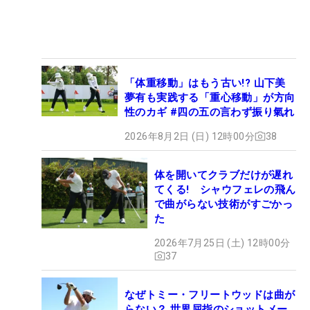
「体重移動」はもう古い!? 山下美
夢有も実践する「重心移動」が方向
性のカギ #四の五の言わず振り氣れ
2026年8月2日 (日) 12時00分
38
体を開いてクラブだけが遅れ
てくる! シャウフェレの飛ん
で曲がらない技術がすごかっ
た
2026年7月25日 (土) 12時00分
37
なぜトミー・フリートウッドは曲が
らない？ 世界屈指のショットメー