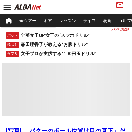
全ツアー
ギア
レッスン
ライフ
漫画
ゴルフ
メルマガ登録
全英女子OP女王の“スマホドリル”
パット
森田理香子が教える“お腹ドリル”
飛ばし
女子プロが実践する“100円玉ドリル”
ダフリ
[写真] 「パターのボール位置は目の真下」だ