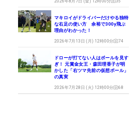
2026年8月7日 (金) 12時00分
35
マキロイがドライバーだけやる独特
な右足の使い方 余裕で300y飛ぶ
理由がわかった！
2026年7月13日 (月) 12時00分
74
ドローが打てない人はボールを見す
ぎ！ 元賞金女王・森田理香子が明
かした「右ツマ先前の仮想ボール」
の真実
2026年7月28日 (火) 12時00分
68