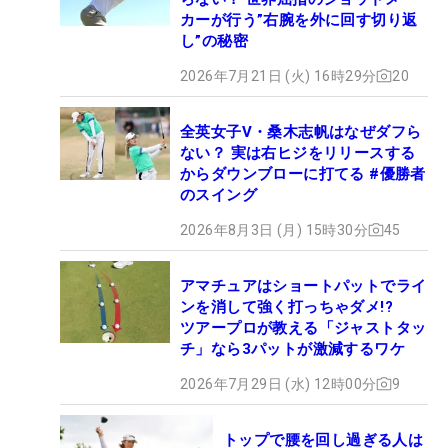
カーが行う”右腕を外に回す切り返
し”の秘密
2026年7月21日 (火) 16時29分
20
全英女子V・桑木志帆はなぜダフら
ない？ 実は右ヒジをリリースする
からダウンブローに打てる #優勝者
のスイング
2026年8月3日 (月) 15時30分
45
アマチュアはショートパットでライ
ンを消して強く打っちゃダメ!?
ツアープロが教える「ジャストタッ
チ」なら3パットが激減するワケ
2026年7月29日 (水) 12時00分
9
トップで腰を回し過ぎる人は