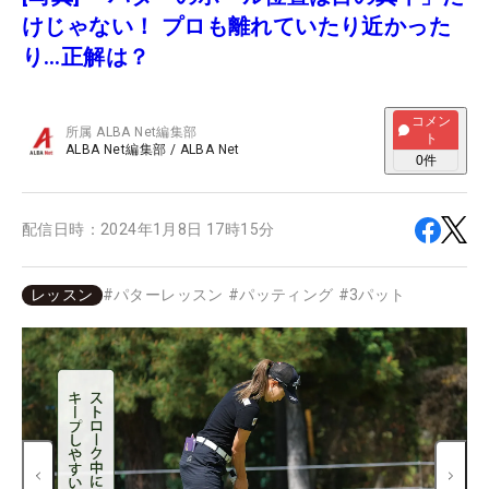
けじゃない！ プロも離れていたり近かった
り…正解は？
コメン
所属
ALBA Net編集部
ト
ALBA Net編集部
/
ALBA Net
0
件
配信日時：
2024年1月8日 17時15分
レッスン
#
パターレッスン
#
パッティング
#
3パット