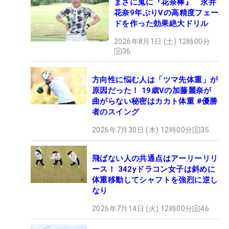
まさに鬼に『花奈棒』 永井
花奈9年ぶりVの高精度フェー
ドを作った効果絶大ドリル
2026年8月1日 (土) 12時00分
36
方向性に悩む人は「ツマ先体重」が
原因だった！ 19歳Vの加藤麗奈が
曲がらない秘密はカカト体重 #優勝
者のスイング
2026年7月30日 (木) 12時00分
35
飛ばない人の共通点はアーリーリリ
ース！ 342yドラコン女子は斜めに
体重移動してシャフトを強烈に逆し
なり
2026年7月14日 (火) 12時00分
46