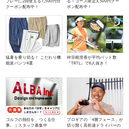
プレーに2回使える1,500円分
る！コース限定3,500円クー
クーポン配布中！
ポン配布中！
猛暑を乗り切る！ こだわり機
仲宗根澄香が平均パット数
能派パンツ4選
『TRTL』で6人抜き！
ゴルフの熱狂を、つくる仕
プロギアの「4層フェース」が
事。｜スタッフ募集中
切り開く高初速ドライバーの