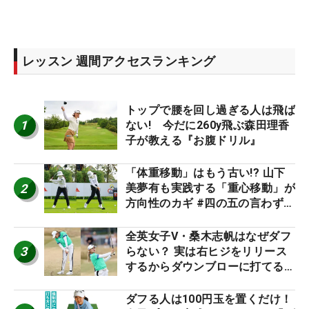
レッスン 週間アクセスランキング
トップで腰を回し過ぎる人は飛ば
1
ない! 今だに260y飛ぶ森田理香
子が教える『お腹ドリル』
「体重移動」はもう古い!? 山下
2
美夢有も実践する「重心移動」が
方向性のカギ #四の五の言わず振
り氣れ
全英女子V・桑木志帆はなぜダフ
3
らない？ 実は右ヒジをリリース
するからダウンブローに打てる #
優勝者のスイング
ダフる人は100円玉を置くだけ！