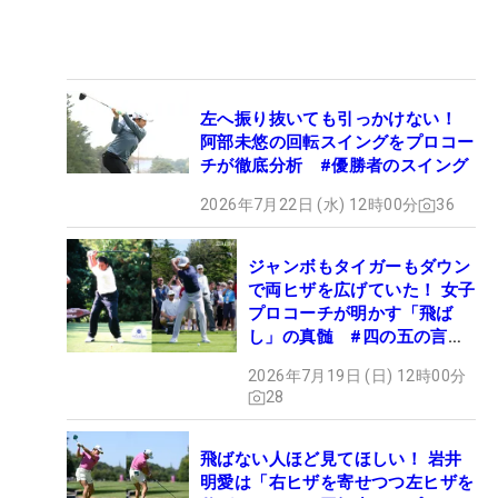
左へ振り抜いても引っかけない！
阿部未悠の回転スイングをプロコー
チが徹底分析 #優勝者のスイング
2026年7月22日 (水) 12時00分
36
ジャンボもタイガーもダウン
で両ヒザを広げていた！ 女子
プロコーチが明かす「飛ば
し」の真髄 #四の五の言わ
ず振り氣れ
2026年7月19日 (日) 12時00分
28
飛ばない人ほど見てほしい！ 岩井
明愛は「右ヒザを寄せつつ左ヒザを