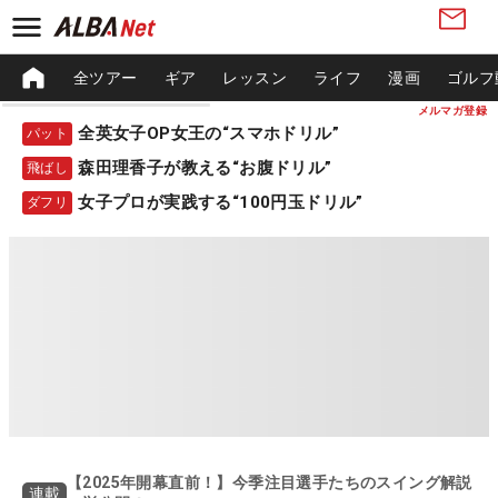
全ツアー
ギア
レッスン
ライフ
漫画
ゴルフ
メルマガ登録
全英女子OP女王の“スマホドリル”
パット
森田理香子が教える“お腹ドリル”
飛ばし
女子プロが実践する“100円玉ドリル”
ダフリ
【2025年開幕直前！】今季注目選手たちのスイング解説
連載