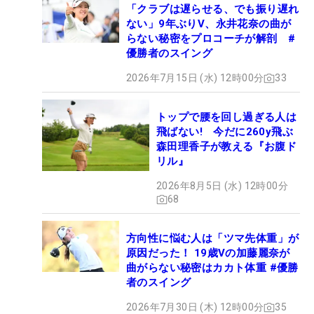
「クラブは遅らせる、でも振り遅れ
ない」9年ぶりV、永井花奈の曲が
らない秘密をプロコーチが解剖 #
優勝者のスイング
2026年7月15日 (水) 12時00分
33
トップで腰を回し過ぎる人は
飛ばない! 今だに260y飛ぶ
森田理香子が教える『お腹ド
リル』
2026年8月5日 (水) 12時00分
68
方向性に悩む人は「ツマ先体重」が
原因だった！ 19歳Vの加藤麗奈が
曲がらない秘密はカカト体重 #優勝
者のスイング
2026年7月30日 (木) 12時00分
35