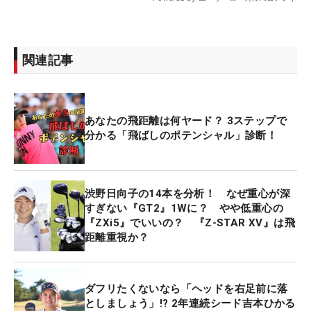
関連記事
あなたの飛距離は何ヤード？ 3ステップで
分かる「飛ばしのポテンシャル」診断！
渋野日向子の14本を分析！ なぜ重心が深
すぎない『GT2』1Wに？ やや低重心の
『ZXi5』でいいの？ 『Z-STAR XV』は飛
距離重視か？
ダフリたくないなら「ヘッドを右足前に落
としましょう」!? 2年連続シード吉本ひかる