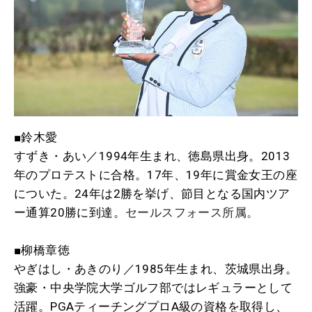
■鈴木愛
すずき・あい／1994年生まれ、徳島県出身。2013
年のプロテストに合格。17年、19年に賞金女王の座
についた。24年は2勝を挙げ、節目となる国内ツア
ー通算20勝に到達。
セールスフォース所属。
■柳橋章徳
やぎはし・あきのり／1985年生まれ、茨城県出身。
強豪・中央学院大学ゴルフ部ではレギュラーとして
活躍。PGAティーチングプロA級の資格を取得し、