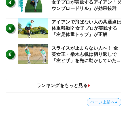
4
女子プロが実践するアイアン「ダ
ウンブロードリル」が効果抜群
アイアンで飛ばない人の共通点は
5
体重移動!? 女子プロが実践する
「左足体重トップ」が正解
スライスが止まらない人へ！ 全
6
英女王・桑木志帆は切り返しで
「左ヒザ」を先に動かしていた
#優勝者のスイング
ランキングをもっと見る
ページ上部へ