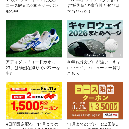
コース限定2,000円クーポン
す“反則級”の寛容性と飛びは
配布中！
本当だった！
アディダス『コードカオス
今年も男女プロが強い「キャ
27』は強烈な蹴りでパワーを
ロウェイ」のニュース一覧は
生む
こちら！
4日間限定配布！11月までの
11月までのプレーに2回使え