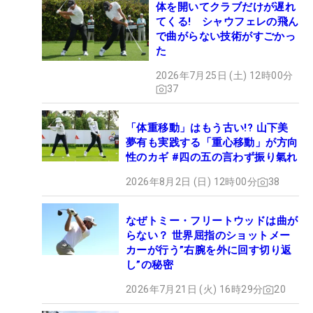
体を開いてクラブだけが遅れ
てくる! シャウフェレの飛ん
で曲がらない技術がすごかっ
た
2026年7月25日 (土) 12時00分
37
「体重移動」はもう古い!? 山下美
夢有も実践する「重心移動」が方向
性のカギ #四の五の言わず振り氣れ
2026年8月2日 (日) 12時00分
38
なぜトミー・フリートウッドは曲が
らない？ 世界屈指のショットメー
カーが行う”右腕を外に回す切り返
し”の秘密
2026年7月21日 (火) 16時29分
20