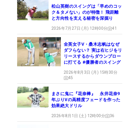
松山英樹のスイングは「早めのコッ
ク＆タメない」のが特徴！ 飛距離
と方向性を支える秘密を深掘り
2026年7月27日 (月) 12時00分
41
全英女子V・桑木志帆はなぜ
ダフらない？ 実は右ヒジをリ
リースするからダウンブロー
に打てる #優勝者のスイング
2026年8月3日 (月) 15時30分
45
まさに鬼に『花奈棒』 永井花奈9
年ぶりVの高精度フェードを作った
効果絶大ドリル
2026年8月1日 (土) 12時00分
36