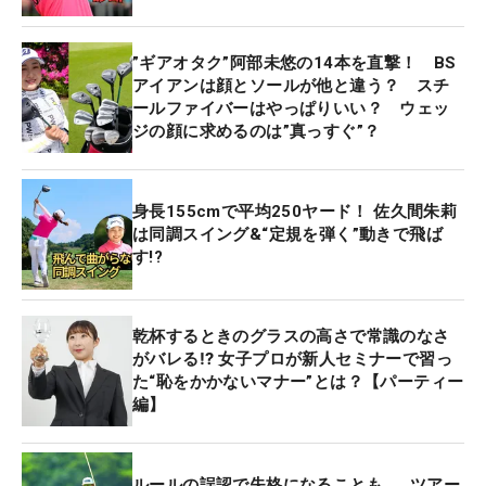
”ギアオタク”阿部未悠の14本を直撃！ BS
アイアンは顔とソールが他と違う？ スチ
ールファイバーはやっぱりいい？ ウェッ
ジの顔に求めるのは”真っすぐ”？
身長155cmで平均250ヤード！ 佐久間朱莉
は同調スイング&“定規を弾く”動きで飛ば
す!?
乾杯するときのグラスの高さで常識のなさ
がバレる⁉ 女子プロが新人セミナーで習っ
た“恥をかかないマナー”とは？【パーティー
編】
ルールの誤認で失格になることも……ツアー