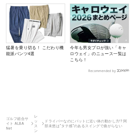
猛暑を乗り切る！ こだわり機
今年も男女プロが強い「キャ
能派パンツ4選
ロウェイ」のニュース一覧は
こちら！
Recommended by
レ
ゴルフ総合サ
ッ
ドライバーなのにパットに近い体の動かし方!? 阿
イト ALBA
ス
部未悠は“タテ感”のあるスイングで曲がらない
Net
ン