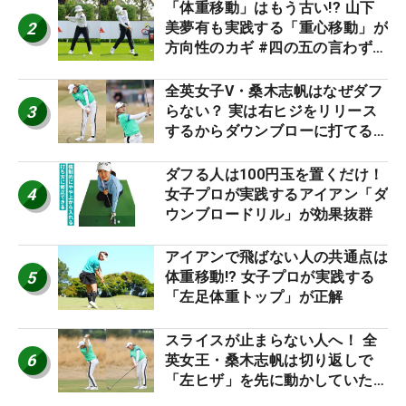
「体重移動」はもう古い!? 山下
2
美夢有も実践する「重心移動」が
方向性のカギ #四の五の言わず振
り氣れ
全英女子V・桑木志帆はなぜダフ
3
らない？ 実は右ヒジをリリース
するからダウンブローに打てる #
優勝者のスイング
ダフる人は100円玉を置くだけ！
4
女子プロが実践するアイアン「ダ
ウンブロードリル」が効果抜群
アイアンで飛ばない人の共通点は
5
体重移動!? 女子プロが実践する
「左足体重トップ」が正解
スライスが止まらない人へ！ 全
6
英女王・桑木志帆は切り返しで
「左ヒザ」を先に動かしていた
#優勝者のスイング