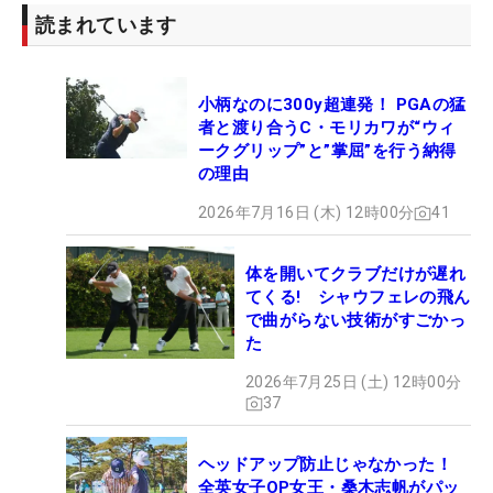
読まれています
小柄なのに300y超連発！ PGAの猛
者と渡り合うC・モリカワが“ウィ
ークグリップ”と”掌屈”を行う納得
の理由
2026年7月16日 (木) 12時00分
41
体を開いてクラブだけが遅れ
てくる! シャウフェレの飛ん
で曲がらない技術がすごかっ
た
2026年7月25日 (土) 12時00分
37
ヘッドアップ防止じゃなかった！
全英女子OP女王・桑木志帆がパッ