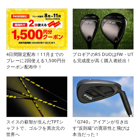
4日間限定配布！11月までの
プロギアのRS DUOはFW・UT
プレーに2回使える1,500円分
も完成度が高く購入者続出！
クーポン配布中！
スイスの叡智が生んだTPTシ
『G740』アイアンが引き出
ャフトで、ゴルフを異次元の
す“反則級”の寛容性と飛びは
世界へ
本当だった！