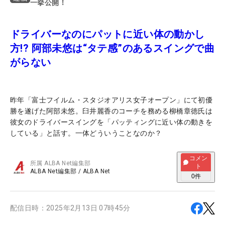
一挙公開！
ドライバーなのにパットに近い体の動かし
方!? 阿部未悠は“タテ感”のあるスイングで曲
がらない
昨年「富士フイルム・スタジオアリス女子オープン」にて初優
勝を遂げた阿部未悠。臼井麗香のコーチを務める柳橋章徳氏は
彼女のドライバースイングを「パッティングに近い体の動きを
している」と話す。一体どういうことなのか？
コメン
所属
ALBA Net編集部
ト
ALBA Net編集部
/
ALBA Net
0
件
配信日時：
2025年2月13日 07時45分