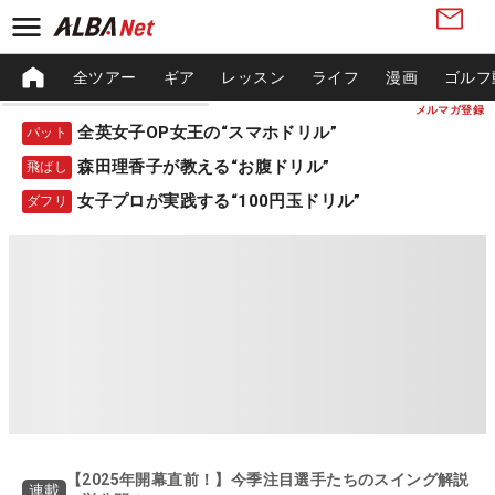
全ツアー
ギア
レッスン
ライフ
漫画
ゴルフ
メルマガ登録
全英女子OP女王の“スマホドリル”
パット
森田理香子が教える“お腹ドリル”
飛ばし
女子プロが実践する“100円玉ドリル”
ダフリ
【2025年開幕直前！】今季注目選手たちのスイング解説
連載