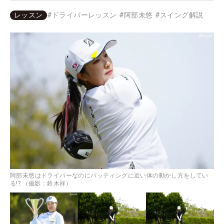
レッスン
#
ドライバーレッスン
#
阿部未悠
#
スイング解説
阿部未悠はドライバーなのにパッティングに近い体の動かし方をしてい
る!? （撮影：鈴木祥）