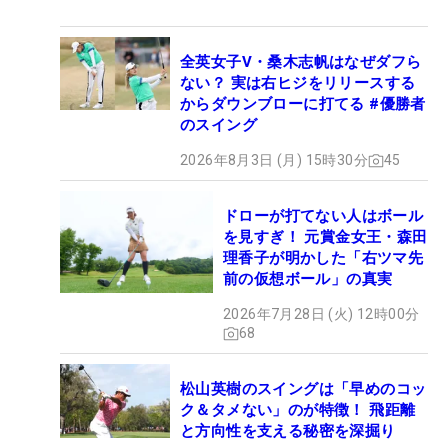
全英女子V・桑木志帆はなぜダフら
ない？ 実は右ヒジをリリースする
からダウンブローに打てる #優勝者
のスイング
2026年8月3日 (月) 15時30分
45
ドローが打てない人はボール
を見すぎ！ 元賞金女王・森田
理香子が明かした「右ツマ先
前の仮想ボール」の真実
2026年7月28日 (火) 12時00分
68
松山英樹のスイングは「早めのコッ
ク＆タメない」のが特徴！ 飛距離
と方向性を支える秘密を深掘り