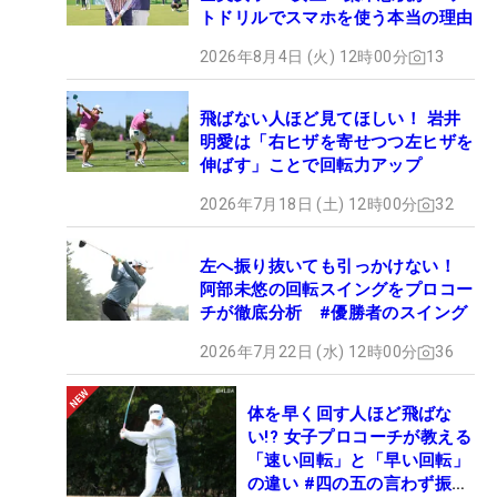
トドリルでスマホを使う本当の理由
2026年8月4日 (火) 12時00分
13
飛ばない人ほど見てほしい！ 岩井
明愛は「右ヒザを寄せつつ左ヒザを
伸ばす」ことで回転力アップ
2026年7月18日 (土) 12時00分
32
左へ振り抜いても引っかけない！
阿部未悠の回転スイングをプロコー
チが徹底分析 #優勝者のスイング
2026年7月22日 (水) 12時00分
36
体を早く回す人ほど飛ばな
い!? 女子プロコーチが教える
「速い回転」と「早い回転」
の違い #四の五の言わず振り