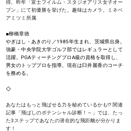
得。昨年「富士フイルム・スタジオアリス女子オー
プン」にて初優勝を挙げた。趣味はカメラ。ミネベ
アミツミ所属
■柳橋章徳
やぎはし・あきのり／1985年生まれ、茨城県出身。
強豪・中央学院大学ゴルフ部ではレギュラーとして
活躍。PGAティーチングプロA級の資格を取得し、
男女のトッププロを指導。現在は臼井麗香のコーチ
を務める。
◇
あなたはもっと飛ばせる力を秘めているかも!? 関連
記事「飛ばしのポテンシャル診断！～」では、たっ
た3ステップであなたの潜在的な飛距離が分かりま
す！