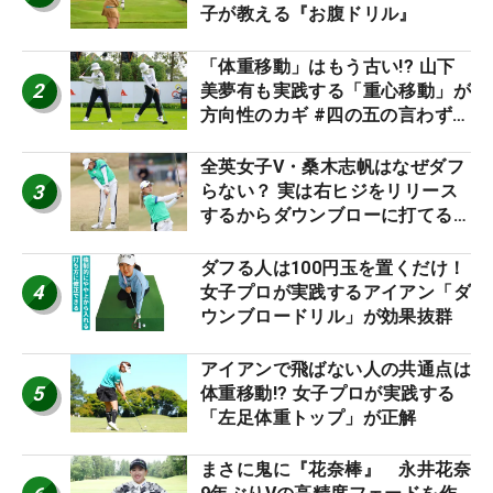
子が教える『お腹ドリル』
「体重移動」はもう古い!? 山下
2
美夢有も実践する「重心移動」が
方向性のカギ #四の五の言わず振
り氣れ
全英女子V・桑木志帆はなぜダフ
3
らない？ 実は右ヒジをリリース
するからダウンブローに打てる #
優勝者のスイング
ダフる人は100円玉を置くだけ！
4
女子プロが実践するアイアン「ダ
ウンブロードリル」が効果抜群
アイアンで飛ばない人の共通点は
5
体重移動!? 女子プロが実践する
「左足体重トップ」が正解
まさに鬼に『花奈棒』 永井花奈