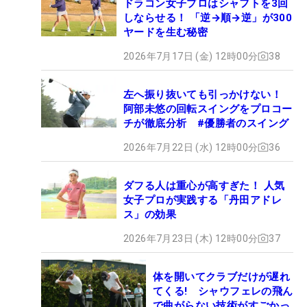
ドラコン女子プロはシャフトを3回
しならせる！ 「逆→順→逆」が300
ヤードを生む秘密
2026年7月17日 (金) 12時00分
38
左へ振り抜いても引っかけない！
阿部未悠の回転スイングをプロコー
チが徹底分析 #優勝者のスイング
2026年7月22日 (水) 12時00分
36
ダフる人は重心が高すぎた！ 人気
女子プロが実践する「丹田アドレ
ス」の効果
2026年7月23日 (木) 12時00分
37
体を開いてクラブだけが遅れ
てくる! シャウフェレの飛ん
で曲がらない技術がすごかっ