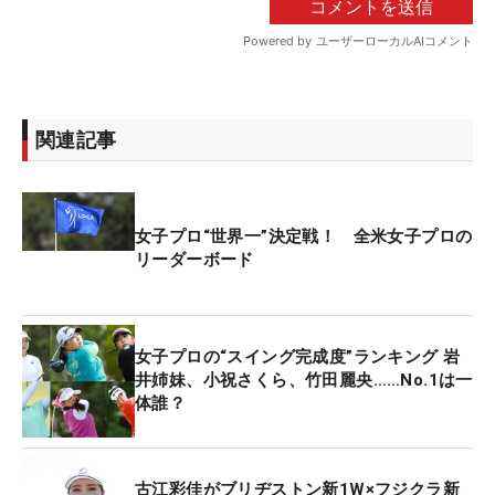
関連記事
女子プロ“世界一”決定戦！ 全米女子プロの
リーダーボード
女子プロの“スイング完成度”ランキング 岩
井姉妹、小祝さくら、竹田麗央……No.1は一
体誰？
古江彩佳がブリヂストン新1W×フジクラ新