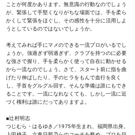
ことが何度かあります。無意識の行動なのでしょう
が、緊張して手堅くなりがちな場面では、手を柔ら
かくして緊張をほぐし、その感性を十分に活用しよ
うとしているのではないでしょうか。
考えてみれば手にマメのできる一流プロがいるでし
ょうか。強過ぎず弱過ぎず、クラブを持つのに必要
な強さで握り、手を柔らかく使って自在に動かせる
から一流なのでしょう。さて、スタート前に指を曲
げたり伸ばしたり、手のヒラをもんで血行を良く
し、手首をグルグル回す。そんな準備は誰にもでき
ることです。一流になれなくても、しかし一流に近
づく権利は誰にだってありますよ。
■辻村明志
つじむら・はるゆき／1975年生まれ、福岡県出身。
上田桃子、六車日那乃らのコーチを務め、プロを目