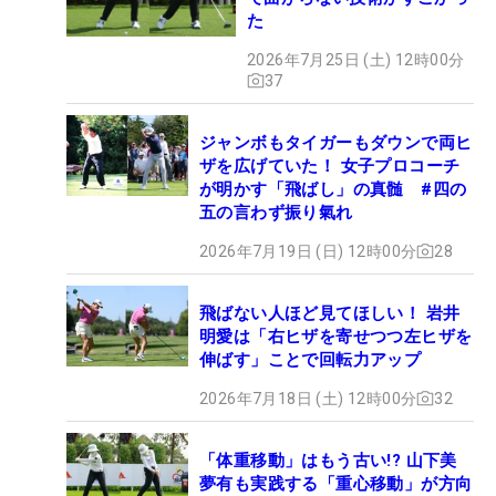
た
2026年7月25日 (土) 12時00分
37
ジャンボもタイガーもダウンで両ヒ
ザを広げていた！ 女子プロコーチ
が明かす「飛ばし」の真髄 #四の
五の言わず振り氣れ
2026年7月19日 (日) 12時00分
28
飛ばない人ほど見てほしい！ 岩井
明愛は「右ヒザを寄せつつ左ヒザを
伸ばす」ことで回転力アップ
2026年7月18日 (土) 12時00分
32
「体重移動」はもう古い!? 山下美
夢有も実践する「重心移動」が方向