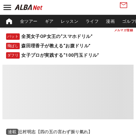
全ツアー
ギア
レッスン
ライフ
漫画
ゴルフ
メルマガ登録
全英女子OP女王の“スマホドリル”
パット
森田理香子が教える“お腹ドリル”
飛ばし
女子プロが実践する“100円玉ドリル”
ダフリ
辻村明志【四の五の言わず振り氣れ】
連載