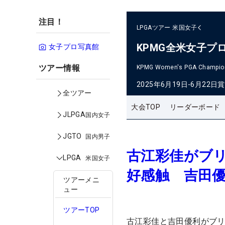
注目！
LPGAツアー
米国女子
KPMG全米女子プ
女子プロ写真館
ツアー情報
KPMG Women's PGA Champio
2025年6月19日-6月22日
賞
全ツアー
大会TOP
リーダーボード
JLPGA
国内女子
JGTO
国内男子
古江彩佳がブリ
LPGA
米国女子
好感触 吉田
ツアーメニ
ュー
ツアーTOP
古江彩佳と吉田優利がブ