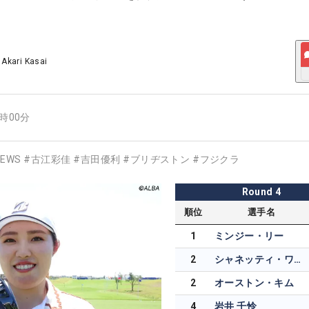
/
Akari Kasai
6時00分
EWS
#
古江彩佳
#
吉田優利
#
ブリヂストン
#
フジクラ
Round
4
順位
選手名
1
ミンジー・リー
2
シャネッティ・ワナセン
2
オーストン・キム
4
岩井 千怜