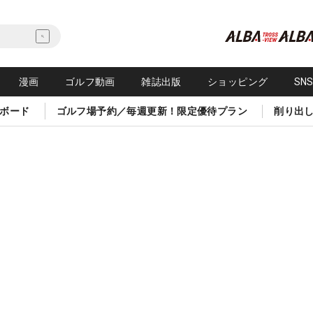
漫画
ゴルフ動画
雑誌出版
ショッピング
SN
ボード
ゴルフ場予約／毎週更新！限定優待プラン
削り出