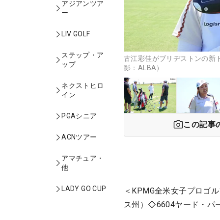
アジアンツア
ー
LIV GOLF
ステップ・ア
古江彩佳がブリヂストンの新
ップ
影：ALBA）
ネクストヒロ
イン
PGAシニア
この記事
ACNツアー
アマチュア・
他
LADY GO CUP
＜KPMG全米女子プロゴ
ス州）◇6604ヤード・パー