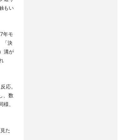
触もい
7年モ
。「決
）溝が
れ
即反応。
し、数
同様、
“見た