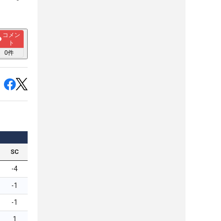
コメン
ト
0
件
SC
-4
-1
-1
1