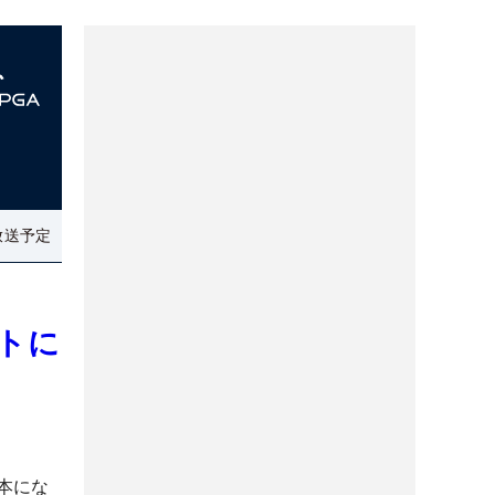
放送予定
トに
本にな