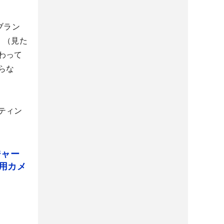
ブラン
。（見た
わって
らな
ティン
ジャー
用カメ