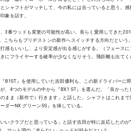
ドとシャフトがマッチして、今の私には合っていると思う。感
と印象を話す。
、3番ウッドも変更の可能性が高い。長らく愛用してきた201
から、こちらもブリヂストンの新作へスイッチする方向だという
。打感もいいし、より安定感が出る感じがする。（フェースに
ときにフライヤーする確率が少なくなりそう。飛距離も出てく
『B1ST』を使用していた吉田優利も、この新ドライバーに
が、4つのモデルの中から『BX1 ST』を選んだ。「良かった
あのまま（新作で）行きます」と話した。シャフトはこれまで
ーダーNX グリーン5S』を挿している。
いいクラブだと思っている」と話す吉田が特に反応したのが
り、マット調の「光らない」ヘッドが好みだという。