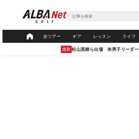
全ツアー
ギア
レッスン
ライフ
松山英樹ら出場 米男子リーダー
注目