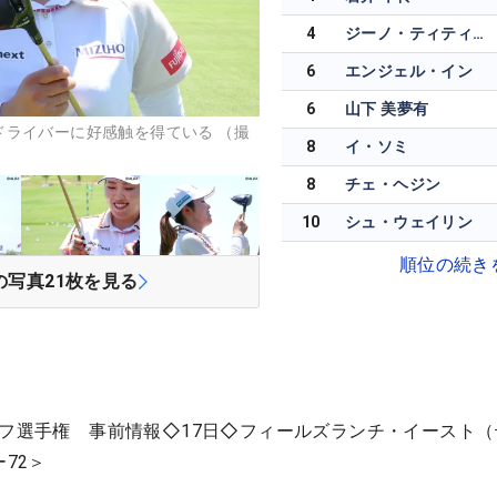
4
ジーノ・ティティクル
6
エンジェル・イン
6
山下 美夢有
ドライバーに好感触を得ている （撮
8
イ・ソミ
8
チェ・ヘジン
10
シュ・ウェイリン
順位の続き
の写真
21
枚を見る
ルフ選手権 事前情報◇17日◇フィールズランチ・イースト（
72＞