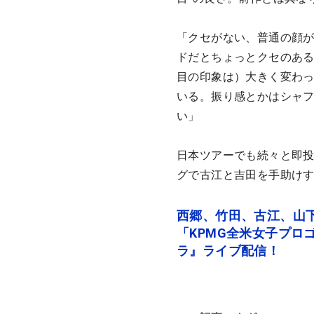
「クセがない、普通の顔が
ドだとちょっとクセのある
目の印象は）大きく変わ
いる。振り感とかはシャ
い」
日本ツアーでも続々と即
グで古江と吉田を手助け
西郷、竹田、古江、山
「KPMG全米女子プロ
ラ』ライブ配信！