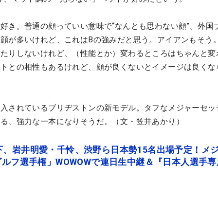
好き。普通の顔っていい意味で“なんとも思わない顔”。外国
顔が多いけれど、これはBの強みだと思う。アイアンもそう
ったりしないけれど、（性能とか）変わるところはちゃんと変
フトとの相性もあるけれど、顔が良くないとイメージは良くな
投入されているブリヂストンの新モデル。タフなメジャーセッ
する、強力な一本になりそうだ。（文・笠井あかり）
下、岩井明愛・千怜、渋野ら日本勢15名出場予定！メ
ゴルフ選手権」WOWOWで連日生中継＆『日本人選手専