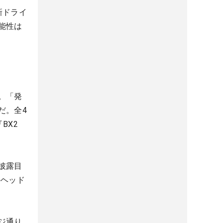
新ドライ
能性は
。「発
だ。全4
BX2
披露目
のヘッド
ジ通り