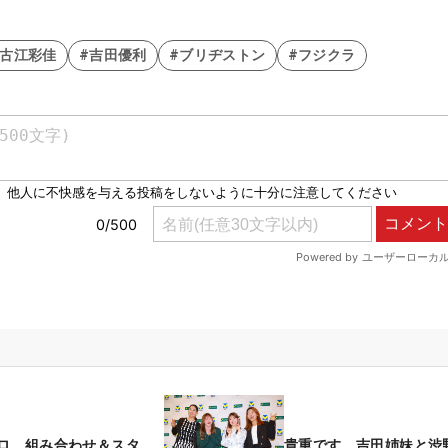
#古江彩佳
#吉田優利
#ブリヂストン
#フジクラ
ロ 組み合わせ＆スタ
貴重です 吉田姉妹と渋