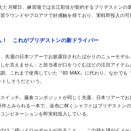
えた月曜日、練習場では古江彩佳が契約するブリヂストンの
練習ラウンドやプロアマで好感触を得ており、実戦即投入の可
入！ これがブリヂストンの新ドライバー
は、先週の日本ツアーでお披露目されたばかりのニューモデル
しか言えません」と担当者が口をつぐむほどの注目アイテム
調。これまで使用していた『B3 MAX』に代わり、なかでも『
ットしそうだという。
にスイッチ。藤倉コンポジットが同じく先週、日本ツアーでお
新作とみられる一本で、金色に輝くシャフトはブリヂストン
のコンビネーションを即実戦投入している。
るのは「緩いドローボールが出ること」。この持ち球がイメー