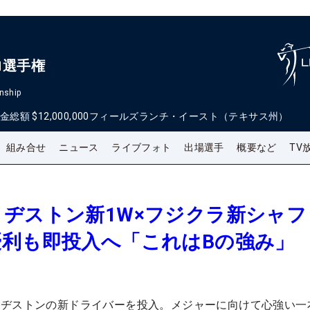
ロ選手権
nship
金総額
$12,000,000
フィールズランチ・イースト（テキサス州）
組み合せ
ニュース
ライブフォト
出場選手
概要など
TV
ヂストン新1W×フジクラ新シャフ
優利も即投入へ「これはBの強み」
リヂストンの新ドライバーを投入。メジャーに向けて心強い一