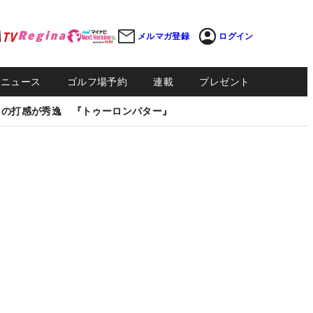
メルマガ登録
ログイン
Sニュース
ゴルフ場予約
連載
プレゼント
しの打感が秀逸 『トゥーロンパター』