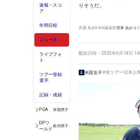
速報・スコ
りそうだ。
ア
年間日程
所属
ALBA Net編集部
笠井 あかり
ニュース
配信日時：
2025年6月18日 1
ライブフォ
ト
#
米ツアー日本人N
米国女子
ツアー登録
選手
記録・成績
PGA
米国男子
DPワ
欧州男子
ールド