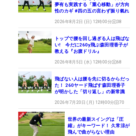
夢有も実践する「重心移動」が方向
性のカギ #四の五の言わず振り氣れ
2026年8月2日 (日) 12時00分
38
トップで腰を回し過ぎる人は飛ばな
い! 今だに260y飛ぶ森田理香子が
教える『お腹ドリル』
2026年8月5日 (水) 12時00分
68
飛ばない人は腰を先に切るからだっ
た！ 260ヤード飛ばす森田理香子
が明かした「切り返し」の新常識
2026年7月20日 (月) 12時00分
70
世界の最新スイングは「圧
縮」がキーワード！ 久常涼が
飛んで曲がらない理由