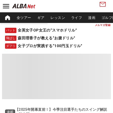
全ツアー
ギア
レッスン
ライフ
漫画
ゴルフ
メルマガ登録
全英女子OP女王の“スマホドリル”
パット
森田理香子が教える“お腹ドリル”
飛ばし
女子プロが実践する“100円玉ドリル”
ダフリ
【2025年開幕直前！】今季注目選手たちのスイング解説
連載