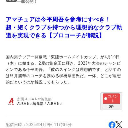
一挙公開！
アマチュアは今平周吾を参考にすべき！
超・短くクラブを持つから理想的なクラブ軌
道を実現できる【プロコーチが解説】
国内男子ツアー開幕戦「東建ホームメイトカップ」が4月10日
（木）に始まる。2度の賞金王に輝き、2023年大会のチャンピ
オンである今平周吾。「彼のスイングは理想的です」と話すの
は臼井麗華のコーチを務める柳橋章徳氏だ。一体、どこが理想
的だというのか解説してもらった。
コメン
所属
ALBA Net編集部
ト
ALBA Net編集部
/
ALBA Net
0
件
配信日時：
2025年4月9日 11時36分