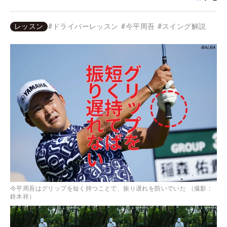
レッスン
#
ドライバーレッスン
#
今平周吾
#
スイング解説
今平周吾はグリップを短く持つことで、振り遅れを防いでいた （撮影：
鈴木祥）