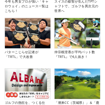
今年も男女プロが強い「キャ
スイスの叡智が生んだTPTシ
ロウェイ」のニュース一覧は
ャフトで、ゴルフを異次元の
こちら！
世界へ
パターこじらせ記者が
仲宗根澄香が平均パット数
「TRTL」で大改善
『TRTL』で6人抜き！
ゴルフの熱狂を、つくる仕
「潮来CC（茨城県）」＆「鹿