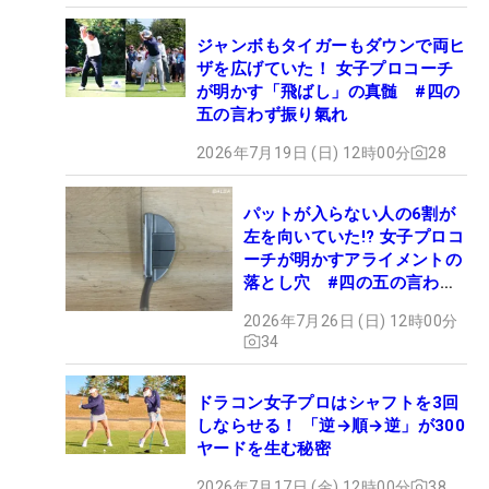
ジャンボもタイガーもダウンで両ヒ
ザを広げていた！ 女子プロコーチ
が明かす「飛ばし」の真髄 #四の
五の言わず振り氣れ
2026年7月19日 (日) 12時00分
28
パットが入らない人の6割が
左を向いていた!? 女子プロコ
ーチが明かすアライメントの
落とし穴 #四の五の言わず
振り氣れ
2026年7月26日 (日) 12時00分
34
ドラコン女子プロはシャフトを3回
しならせる！ 「逆→順→逆」が300
ヤードを生む秘密
2026年7月17日 (金) 12時00分
38