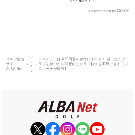
Recommended by
レ
ゴルフ総合
アマチュアは今平周吾を参考にすべき！ 超・短くク
ッ
サイト
ラブを持つから理想的なクラブ軌道を実現できる【プ
ス
ALBA Net
ロコーチが解説】
ン