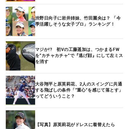
渋野日向子に岩井姉妹、竹田麗央は？ 「今
季活躍しそうな女子プロ」ランキング！
マジか!? 初Vの工藤遥加は、つかまるFW
を“カチャカチャ”で『逃げ顔』にして左ミス
を消す
大谷翔平と原英莉花、2人のスイングに共通
する飛ばしの条件「“重心”を感じて落とす」
ってどういうこと？
【写真】原英莉花がドレスに着替えたら