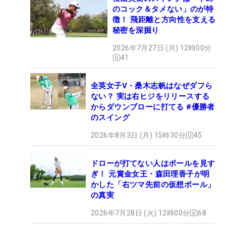
のコック＆タメない」のが特
徴！ 飛距離と方向性を支える
秘密を深掘り
2026年7月27日 (月) 12時00分
41
全英女子V・桑木志帆はなぜダフら
ない？ 実は右ヒジをリリースする
からダウンブローに打てる #優勝者
のスイング
2026年8月3日 (月) 15時30分
45
ドローが打てない人はボールを見す
ぎ！ 元賞金女王・森田理香子が明
かした「右ツマ先前の仮想ボール」
の真実
2026年7月28日 (火) 12時00分
68