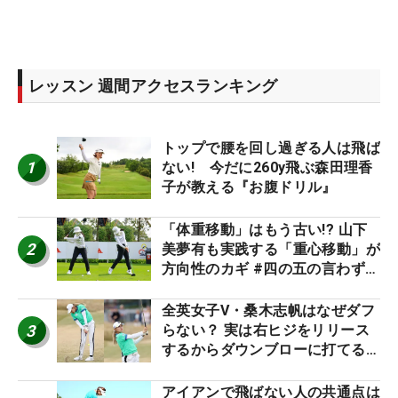
レッスン 週間アクセスランキング
トップで腰を回し過ぎる人は飛ば
1
ない! 今だに260y飛ぶ森田理香
子が教える『お腹ドリル』
「体重移動」はもう古い!? 山下
2
美夢有も実践する「重心移動」が
方向性のカギ #四の五の言わず振
り氣れ
全英女子V・桑木志帆はなぜダフ
3
らない？ 実は右ヒジをリリース
するからダウンブローに打てる #
優勝者のスイング
アイアンで飛ばない人の共通点は