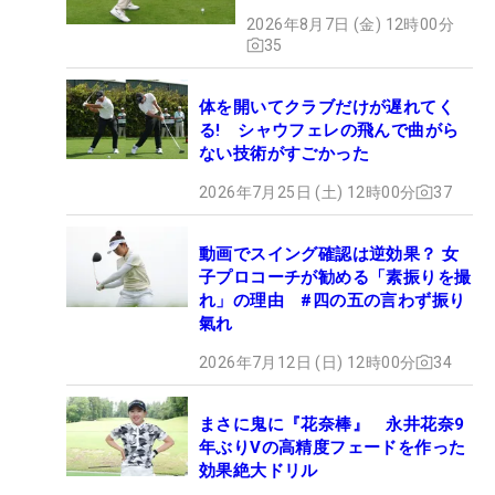
2026年8月7日 (金) 12時00分
35
体を開いてクラブだけが遅れてく
る! シャウフェレの飛んで曲がら
ない技術がすごかった
2026年7月25日 (土) 12時00分
37
動画でスイング確認は逆効果？ 女
子プロコーチが勧める「素振りを撮
れ」の理由 #四の五の言わず振り
氣れ
2026年7月12日 (日) 12時00分
34
まさに鬼に『花奈棒』 永井花奈9
年ぶりVの高精度フェードを作った
効果絶大ドリル