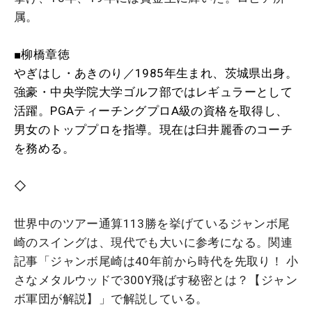
属。
■柳橋章徳
やぎはし・あきのり／1985年生まれ、茨城県出身。
強豪・中央学院大学ゴルフ部ではレギュラーとして
活躍。PGAティーチングプロA級の資格を取得し、
男女のトッププロを指導。現在は臼井麗香のコーチ
を務める。
◇
世界中のツアー通算113勝を挙げているジャンボ尾
崎のスイングは、現代でも大いに参考になる。関連
記事「
ジャンボ尾崎は40年前から時代を先取り！ 小
さなメタルウッドで300Y飛ばす秘密とは？【ジャン
ボ軍団が解説】
」で解説している。