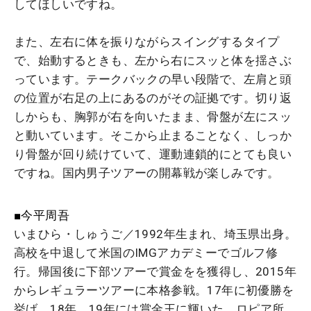
してほしいですね。
また、左右に体を振りながらスイングするタイプ
で、始動するときも、左から右にスッと体を揺さぶ
っています。テークバックの早い段階で、左肩と頭
の位置が右足の上にあるのがその証拠です。切り返
しからも、胸郭が右を向いたまま、骨盤が左にスッ
と動いています。そこから止まることなく、しっか
り骨盤が回り続けていて、運動連鎖的にとても良い
ですね。国内男子ツアーの開幕戦が楽しみです。
■今平周吾
いまひら・しゅうご／1992年生まれ、埼玉県出身。
高校を中退して米国のIMGアカデミーでゴルフ修
行。帰国後に下部ツアーで賞金をを獲得し、2015年
からレギュラーツアーに本格参戦。17年に初優勝を
挙げ、18年、19年には賞金王に輝いた。ロピア所