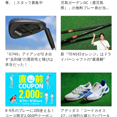
事。｜スタッフ募集中
児島ガーデンGC（鹿児島
県）」の無料プレー券が当た
る！！
『G740』アイアンが引き出
新『TENSEIオレンジ』はドラ
す“反則級”の寛容性と飛びは
イバーシャフトの“最適解”
本当だった！
8-9月のプレーに2回使える！
アディダス『コードカオス
コース限定2,000円クーポン
27』は強烈な蹴りでパワーを