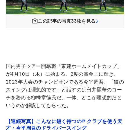
この記事の写真
33
枚を見る
国内男子ツアー開幕戦「東建ホームメイトカップ」
が4月10日（木）に始まる。2度の賞金王に輝き、
2023年大会のチャンピオンである今平周吾。「彼の
スイングは理想的です」と話すのは臼井麗華のコー
チを務める柳橋章徳氏だ。一体、どこが理想的だと
いうのか解説してもらった。
【連続写真】こんなに短く持つの!? クラブを使う天
才・今平周吾のドライバースイング