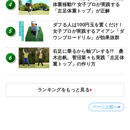
4
体重移動!? 女子プロが実践する
「左足体重トップ」が正解
ダフる人は100円玉を置くだけ！
5
女子プロが実践するアイアン「ダ
ウンブロードリル」が効果抜群
右足に乗るから軸ブレする!? 桑
6
木志帆、菅沼菜々も実践「左足体
重トップ」の作り方
ランキングをもっと見る
ページ上部へ