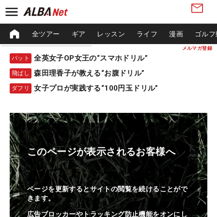
全ツアー
ギア
レッスン
ライフ
漫画
ゴルフ
メルマガ登録
全英女子OP女王の“スマホドリル”
パット
森田理香子が教える“お腹ドリル”
飛ばし
女子プロが実践する“100円玉ドリル”
ダフリ
このページが表示されるお客様へ
ページを更新するとサイトの閲覧を続けることがで
きます。
広告ブロッカーやトラッキング防止機能をオンにし