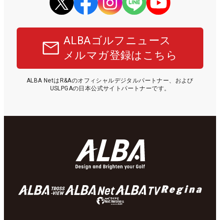
ALBAゴルフニュース
メルマガ登録はこちら
ALBA NetはR&Aのオフィシャルデジタルパートナー、および
USLPGAの日本公式サイトパートナーです。