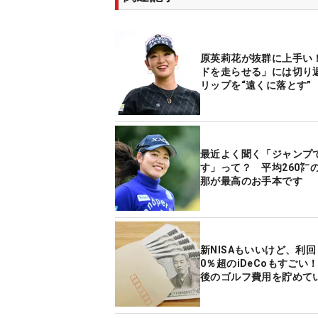
原英莉花が抜群に上手い
ドを走らせる」には切り
リップを“遠くに落とす”
最近よく聞く「ジャンプ
す」って？ 平均260㍎
那が最高のお手本です
新NISAもいいけど、利回
0％超のiDeCoもすごい！
後のゴルフ費用を貯めて