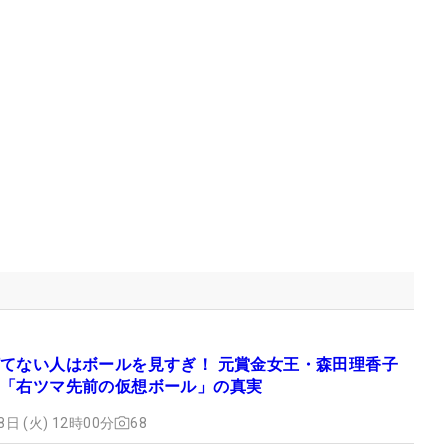
てない人はボールを見すぎ！ 元賞金女王・森田理香子
「右ツマ先前の仮想ボール」の真実
8日 (火) 12時00分
68