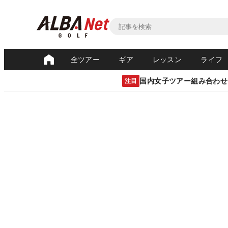
全ツアー
ギア
レッスン
ライフ
国内女子ツアー組み合わせ
注目