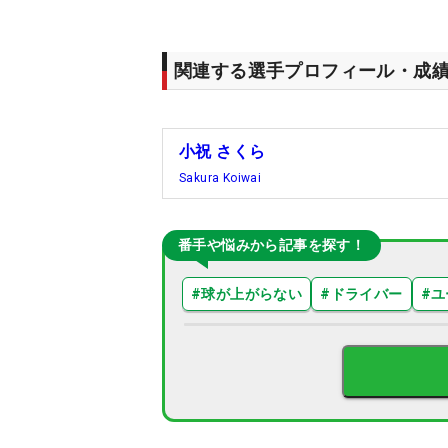
関連する選手プロフィール・成
小祝 さくら
Sakura Koiwai
番手や悩みから記事を探す！
#
球が上がらない
#
ドライバー
#
ユ