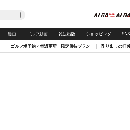
漫画
ゴルフ動画
雑誌出版
ショッピング
SN
ゴルフ場予約／毎週更新！限定優待プラン
削り出しの打