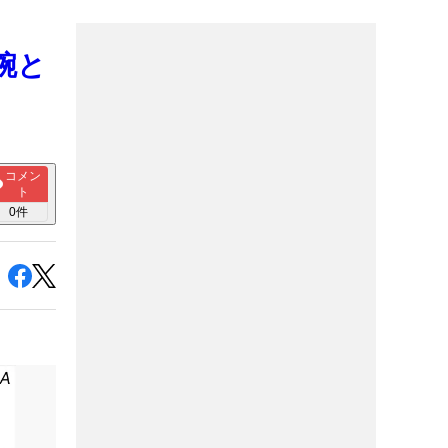
腕と
コメン
ト
0
件