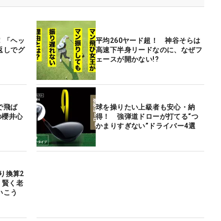
！「ヘッ
平均260ヤード超！ 神谷そらは
返しでグ
高速下半身リードなのに、なぜフ
ェースが開かない!?
で飛ば
球を操りたい上級者も安心・納
の櫻井心
得！ 強弾道ドローが打てる“つ
かまりすぎない”ドライバー4選
り換算2
 賢く老
いこう