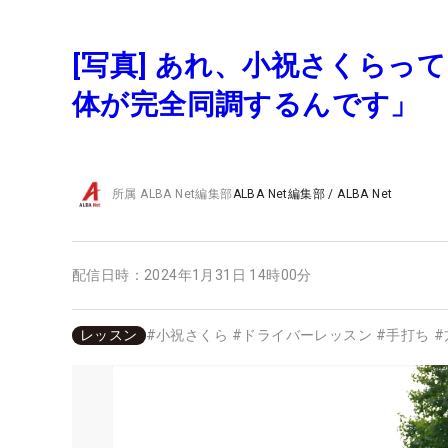
[写真] あれ、小祝さくらっ
体が完全同調するんです」
所属
ALBA Net編集部
ALBA Net編集部
/
ALBA Net
配信日時：
2024年1月31日 14時00分
レッスン
#
小祝さくら
#
ドライバーレッスン
#
手打ち
#