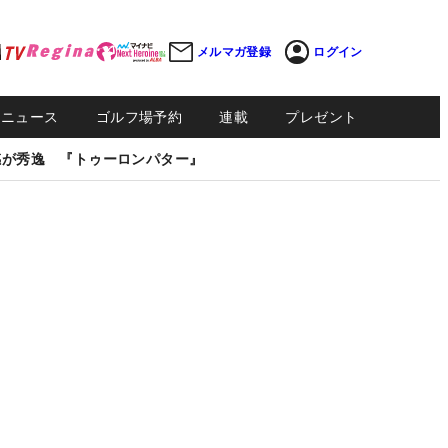
メルマガ登録
ログイン
Sニュース
ゴルフ場予約
連載
プレゼント
感が秀逸 『トゥーロンパター』