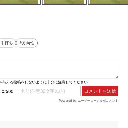
#手打ち
#方向性