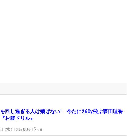
を回し過ぎる人は飛ばない! 今だに260y飛ぶ森田理香
『お腹ドリル』
日 (水) 12時00分
68