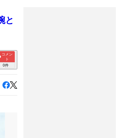
腕と
コメン
ト
0
件