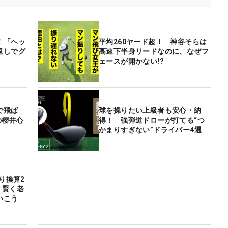
！「ヘッ
平均260ヤード超！ 神谷そらは
返しでグ
高速下半身リードなのに、なぜフ
ェースが開かない!?
で飛ば
球を操りたい上級者も安心・納
の櫻井心
得！ 強弾道ドローが打てる“つ
かまりすぎない”ドライバー4選
り換算2
 賢く老
いこう