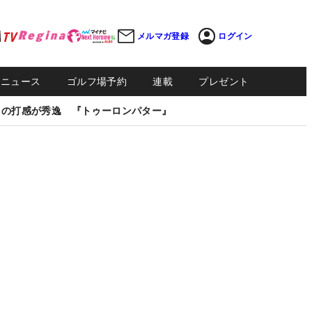
メルマガ登録
ログイン
Sニュース
ゴルフ場予約
連載
プレゼント
しの打感が秀逸 『トゥーロンパター』