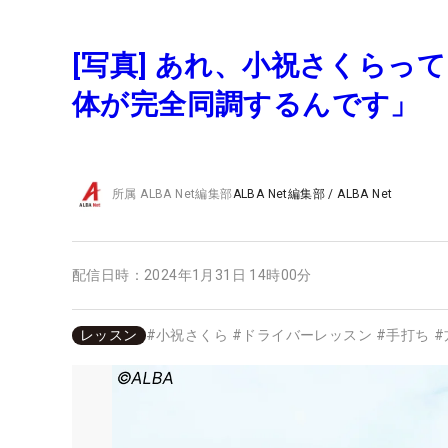
[写真] あれ、小祝さくらっ
体が完全同調するんです」
所属
ALBA Net編集部
ALBA Net編集部
/
ALBA Net
配信日時：
2024年1月31日 14時00分
レッスン
#
小祝さくら
#
ドライバーレッスン
#
手打ち
#