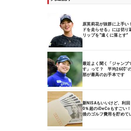
原英莉花が抜群に上手い
ドを走らせる」には切り
リップを“遠くに落とす”
最近よく聞く「ジャンプ
す」って？ 平均260㍎
那が最高のお手本です
新NISAもいいけど、利回
0％超のiDeCoもすごい！
後のゴルフ費用を貯めて