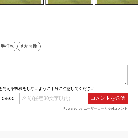
#手打ち
#方向性