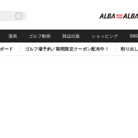
漫画
ゴルフ動画
雑誌出版
ショッピング
SN
ボード
ゴルフ場予約／期間限定クーポン配布中！
削り出