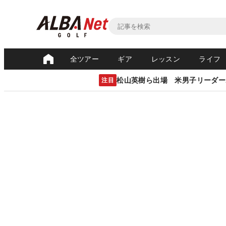
全ツアー
ギア
レッスン
ライフ
松山英樹ら出場 米男子リーダー
注目