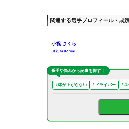
関連する選手プロフィール・成
小祝 さくら
Sakura Koiwai
番手や悩みから記事を探す！
#
球が上がらない
#
ドライバー
#
ユ