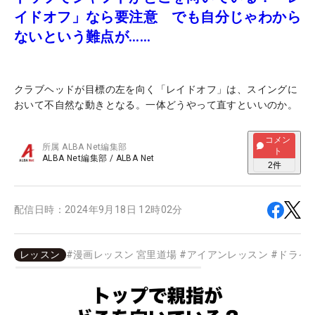
イドオフ」なら要注意 でも自分じゃわから
ないという難点が……
クラブヘッドが目標の左を向く「レイドオフ」は、スイングに
おいて不自然な動きとなる。一体どうやって直すといいのか。
コメン
所属
ALBA Net編集部
ト
ALBA Net編集部
/
ALBA Net
2
件
配信日時：
2024年9月18日 12時02分
レッスン
#
漫画レッスン 宮里道場
#
アイアンレッスン
#
ドライ