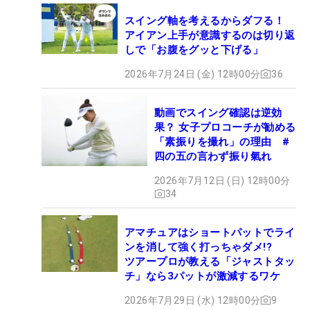
スイング軸を考えるからダフる！
アイアン上手が意識するのは切り返
しで「お腹をグッと下げる」
2026年7月24日 (金) 12時00分
36
動画でスイング確認は逆効
果？ 女子プロコーチが勧める
「素振りを撮れ」の理由 #
四の五の言わず振り氣れ
2026年7月12日 (日) 12時00分
34
アマチュアはショートパットでライ
ンを消して強く打っちゃダメ!?
ツアープロが教える「ジャストタッ
チ」なら3パットが激減するワケ
2026年7月29日 (水) 12時00分
9