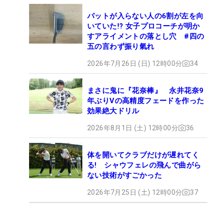
パットが入らない人の6割が左を向
いていた!? 女子プロコーチが明か
すアライメントの落とし穴 #四の
五の言わず振り氣れ
2026年7月26日 (日) 12時00分
34
まさに鬼に『花奈棒』 永井花奈9
年ぶりVの高精度フェードを作った
効果絶大ドリル
2026年8月1日 (土) 12時00分
36
体を開いてクラブだけが遅れてく
る! シャウフェレの飛んで曲がら
ない技術がすごかった
2026年7月25日 (土) 12時00分
37