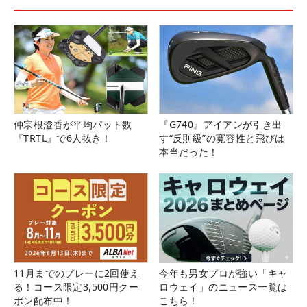
仲宗根澄香が平均パット数
『G740』アイアンが引き出
『TRTL』で6人抜き！
す“反則級”の寛容性と飛びは
本当だった！
11月までのプレーに2回使え
今年も男女プロが強い「キャ
る！コース限定3,500円クー
ロウェイ」のニュース一覧は
ポン配布中！
こちら！