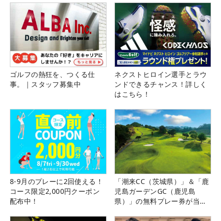
ゴルフの熱狂を、つくる仕
ネクストヒロイン選手とラウ
事。｜スタッフ募集中
ンドできるチャンス！詳しく
はこちら！
8-9月のプレーに2回使える！
「潮来CC（茨城県）」＆「鹿
コース限定2,000円クーポン
児島ガーデンGC（鹿児島
配布中！
県）」の無料プレー券が当た
る！！