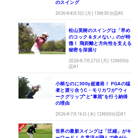
のスイング
2026年8月3日 (月) 15時30分
45
松山英樹のスイングは「早め
のコック＆タメない」のが特
徴！ 飛距離と方向性を支える
秘密を深掘り
2026年7月27日 (月) 12時00分
41
小柄なのに300y超連発！ PGAの猛
者と渡り合うC・モリカワが“ウィ
ークグリップ”と”掌屈”を行う納得
の理由
2026年7月16日 (木) 12時00分
41
世界の最新スイングは「圧縮」がキ
ーワード！ 久常涼が飛んで曲がら