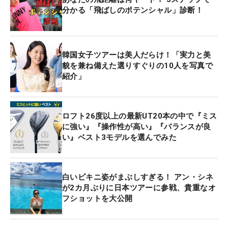
分かる「飛ばしのポテンシャル」診断！
韓国女子ツアーは美人だらけ！「実力と美
貌を兼ね備えた選りすぐりの10人を写真で
紹介」
ロフト26度以上の最新UT20本の中で『ミス
に強い』『操作性が高い』『バランスが良
い』ベスト3モデルを選んでみた
白いビキニ姿がまぶしすぎる！ アン・シネ
が2カ月ぶりに日本ツアーに参戦、貴重なオ
フショットを大公開