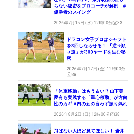
らない秘密をプロコーチが解剖 #
優勝者のスイング
2026年7月15日 (水) 12時00分
33
ドラコン女子プロはシャフト
を3回しならせる！ 「逆→順
→逆」が300ヤードを生む秘
密
2026年7月17日 (金) 12時00分
38
「体重移動」はもう古い!? 山下美
夢有も実践する「重心移動」が方向
性のカギ #四の五の言わず振り氣れ
2026年8月2日 (日) 12時00分
38
飛ばない人ほど見てほしい！ 岩井