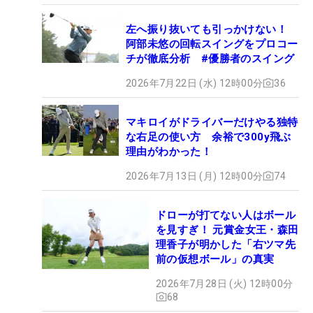
左へ振り抜いても引っかけない！
阿部未悠の回転スイングをプロコー
チが徹底分析 #優勝者のスイング
2026年7月22日 (水) 12時00分
36
マキロイがドライバーだけやる独特
な右足の使い方 余裕で300y飛ぶ
理由がわかった！
2026年7月13日 (月) 12時00分
74
ドローが打てない人はボール
を見すぎ！ 元賞金女王・森田
理香子が明かした「右ツマ先
前の仮想ボール」の真実
2026年7月28日 (火) 12時00分
68