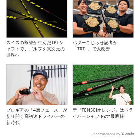
スイスの叡智が生んだTPTシ
パターこじらせ記者が
ャフトで、ゴルフを異次元の
「TRTL」で大改善
世界へ
プロギアの「4層フェース」が
新『TENSEIオレンジ』はドラ
切り開く高初速ドライバーの
イバーシャフトの“最適解”
新時代
Recommended by