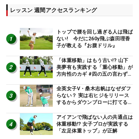
レッスン 週間アクセスランキング
トップで腰を回し過ぎる人は飛ば
1
ない! 今だに260y飛ぶ森田理香
子が教える『お腹ドリル』
「体重移動」はもう古い!? 山下
2
美夢有も実践する「重心移動」が
方向性のカギ #四の五の言わず振
り氣れ
全英女子V・桑木志帆はなぜダフ
3
らない？ 実は右ヒジをリリース
するからダウンブローに打てる #
優勝者のスイング
アイアンで飛ばない人の共通点は
4
体重移動!? 女子プロが実践する
「左足体重トップ」が正解