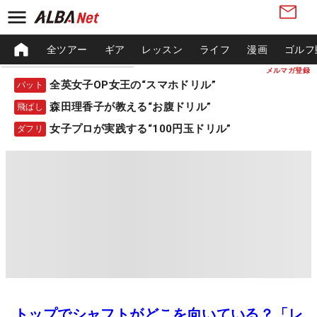
全ツアー
ギア
レッスン
ライフ
漫画
ゴルフ
メルマガ登録
全英女子OP女王の“スマホドリル”
パット
森田理香子が教える“お腹ドリル”
飛ばし
女子プロが実践する“100円玉ドリル”
ダフリ
トップでシャフトがどこを向いている？「レ