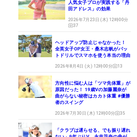
人気女子プロが実践する「丹
田アドレス」の効果
2026年7月23日 (木) 12時00分
37
ヘッドアップ防止じゃなかった！
全英女子OP女王・桑木志帆がパッ
トドリルでスマホを使う本当の理由
2026年8月4日 (火) 12時00分
13
方向性に悩む人は「ツマ先体重」が
原因だった！ 19歳Vの加藤麗奈が
曲がらない秘密はカカト体重 #優勝
者のスイング
2026年7月30日 (木) 12時00分
35
「クラブは遅らせる、でも振り遅れ
ない」9年ぶりV、永井花奈の曲が