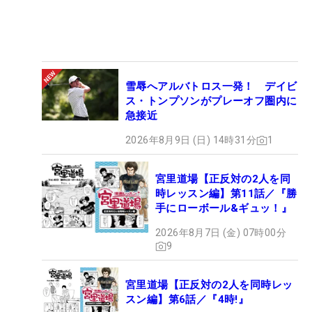
雪辱へアルバトロス一発！ デイビ
ス・トンプソンがプレーオフ圏内に
急接近
2026年8月9日 (日) 14時31分
1
宮里道場【正反対の2人を同
時レッスン編】第11話／『勝
手にローボール&ギュッ！』
2026年8月7日 (金) 07時00分
9
宮里道場【正反対の2人を同時レッ
スン編】第6話／『4時!』