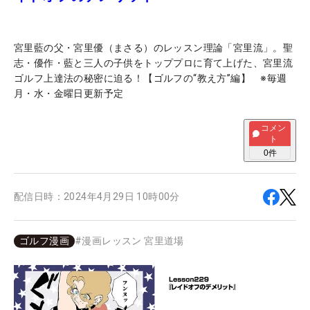
宮里藍の父・宮里優（まさる）のレッスン理論「宮里流」。聖
志・優作・藍と三人の子供をトッププロに育て上げた、宮里流
ゴルフ上達法の秘密に迫る！【ゴルフの“教え方”編】 ※毎週
月・水・金曜日更新予定
コメン
ト
0
件
配信日時：
2024年4月29日 10時00分
ゴルフ漫画
#
漫画レッスン 宮里道場