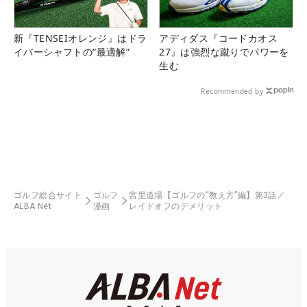
新『TENSEIオレンジ』はドラ
アディダス『コードカオス
イバーシャフトの“最適解”
27』は強烈な蹴りでパワーを
生む
Recommended by
ゴルフ総合サイト
ゴルフ
宮里道場【ゴルフの“教え方”編】第3話／
ALBA Net
漫画
レイドオフのデメリット