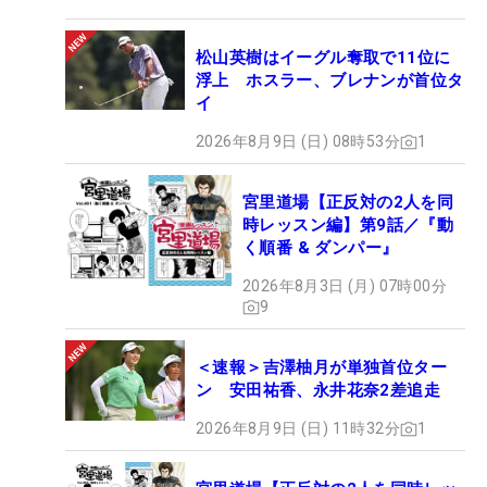
松山英樹はイーグル奪取で11位に
浮上 ホスラー、ブレナンが首位タ
イ
2026年8月9日 (日) 08時53分
1
宮里道場【正反対の2人を同
時レッスン編】第9話／『動
く順番 & ダンパー』
2026年8月3日 (月) 07時00分
9
＜速報＞吉澤柚月が単独首位ター
ン 安田祐香、永井花奈2差追走
2026年8月9日 (日) 11時32分
1