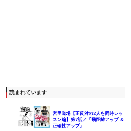
読まれています
宮里道場【正反対の2人を同時レッ
スン編】第7話／『飛距離アップ ＆
正確性アップ』