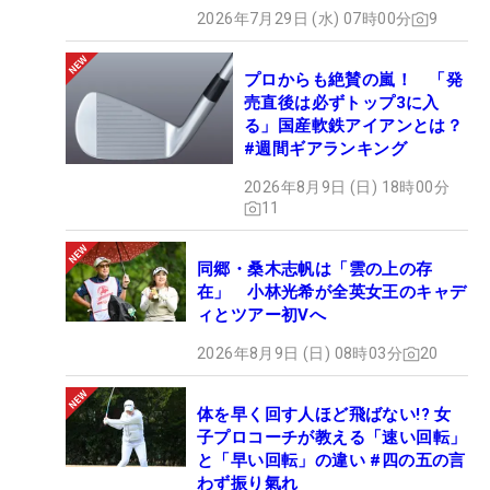
2026年7月29日 (水) 07時00分
9
プロからも絶賛の嵐！ 「発
売直後は必ずトップ3に入
る」国産軟鉄アイアンとは？
#週間ギアランキング
2026年8月9日 (日) 18時00分
11
同郷・桑木志帆は「雲の上の存
在」 小林光希が全英女王のキャデ
ィとツアー初Vへ
2026年8月9日 (日) 08時03分
20
体を早く回す人ほど飛ばない!? 女
子プロコーチが教える「速い回転」
と「早い回転」の違い #四の五の言
わず振り氣れ