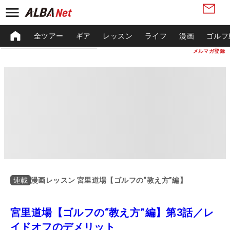
全ツアー
ギア
レッスン
ライフ
漫画
ゴルフ
メルマガ登録
漫画レッスン 宮里道場【ゴルフの“教え方”編】
連載
宮里道場【ゴルフの“教え方”編】第3話／レ
イドオフのデメリット