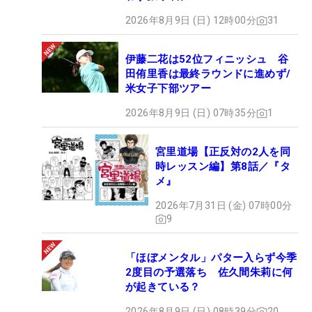
2026年8月9日 (日) 12時00分
31
伊藤二花は52位フィニッシュ 谷
田侑里香は最終ラウンドに進めず/
米女子下部ツアー
2026年8月9日 (日) 07時35分
1
宮里道場【正反対の2人を同
時レッスン編】第8話／『タ
メ』
2026年7月31日 (金) 07時00分
9
「ほぼメンタル」パター入らず今季
2度目の予選落ち 佐久間朱莉に何
が起きている？
2026年8月9日 (日) 08時39分
20