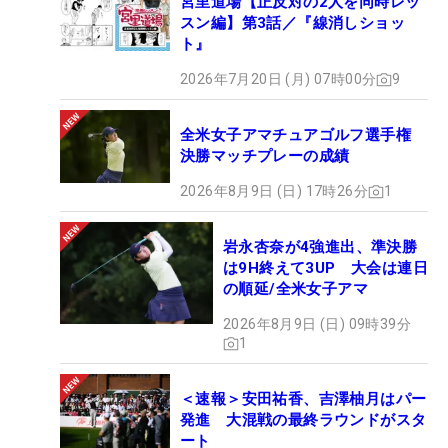
宮里道場【正反対の2人を同時レッ
スン編】第3話／『線消しショッ
ト』
2026年7月20日 (月) 07時00分
9
全米女子アマチュアゴルフ選手権
決勝マッチプレーの成績
2026年8月9日 (日) 17時26分
1
岩永杏奈が4強進出、準決勝
は9H終えて3UP 大会は連日
の順延/全米女子アマ
2026年8月9日 (日) 09時39分
1
＜速報＞安田祐香、吉澤柚月はパー
発進 大混戦の最終ラウンドがスタ
ート