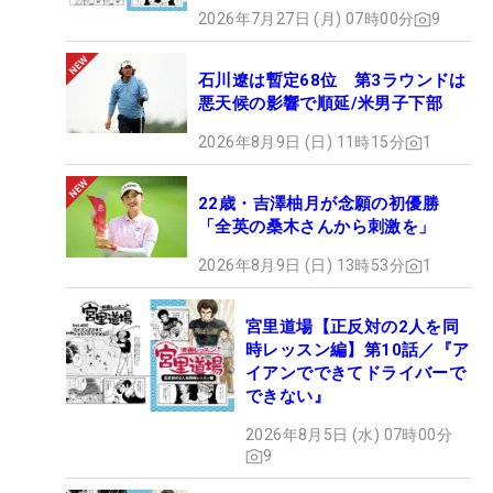
2026年7月27日 (月) 07時00分
9
石川遼は暫定68位 第3ラウンドは
悪天候の影響で順延/米男子下部
2026年8月9日 (日) 11時15分
1
22歳・吉澤柚月が念願の初優勝
「全英の桑木さんから刺激を」
2026年8月9日 (日) 13時53分
1
宮里道場【正反対の2人を同
時レッスン編】第10話／『ア
イアンでできてドライバーで
できない』
2026年8月5日 (水) 07時00分
9