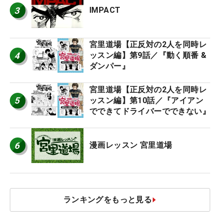
3
IMPACT
宮里道場【正反対の2人を同時レ
4
ッスン編】第9話／『動く順番 &
ダンパー』
宮里道場【正反対の2人を同時レ
5
ッスン編】第10話／『アイアン
でできてドライバーでできない』
6
漫画レッスン 宮里道場
ランキングをもっと見る