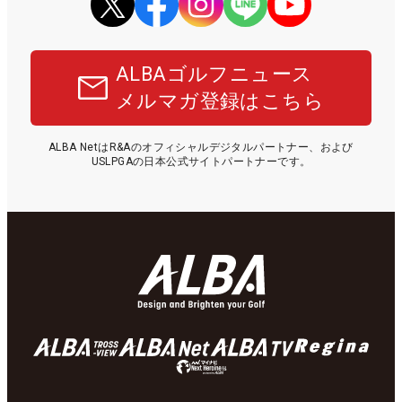
ALBAゴルフニュース
メルマガ登録はこちら
ALBA NetはR&Aのオフィシャルデジタルパートナー、および
USLPGAの日本公式サイトパートナーです。