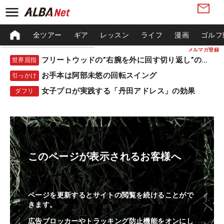
全ツアー
ギア
レッスン
ライフ
漫画
ゴルフ
メルマガ登録
フリートウッドの”右腕を外に回す切り返し”の秘密
世界屈指
お手本は阿部未悠の回転スイング
引っかけ
女子プロが実践する「丹田アドレス」の効果
ダフリ
このページが表示されるお客様へ
ページを更新するとサイトの閲覧を続けることがで
きます。
広告ブロッカーやトラッキング防止機能をオンにし