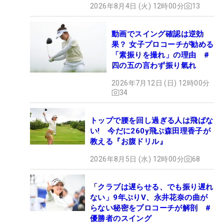
2026年8月4日 (火) 12時00分
13
動画でスイング確認は逆効
果？ 女子プロコーチが勧める
「素振りを撮れ」の理由 #
四の五の言わず振り氣れ
2026年7月12日 (日) 12時00分
34
トップで腰を回し過ぎる人は飛ばな
い! 今だに260y飛ぶ森田理香子が
教える『お腹ドリル』
2026年8月5日 (水) 12時00分
68
「クラブは遅らせる、でも振り遅れ
ない」9年ぶりV、永井花奈の曲が
らない秘密をプロコーチが解剖 #
優勝者のスイング