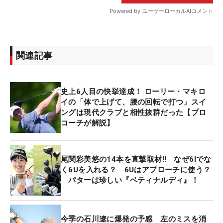
関連記事
史上6人目の快挙達成！ ローリー・マキロ
イの「体で上げて、腰の回転で打つ」スイ
ングは現代クラブと相性抜群だった【プロ
コーチが解説】
尾関彩美悠の14本を直撃取材‼ なぜ6Iでな
く6Uを入れる？ 6Uはアプローチに使う？
パターは珍しい『ベティナルディ』！
今季の石川遼に爆発の予感 左のミスを消