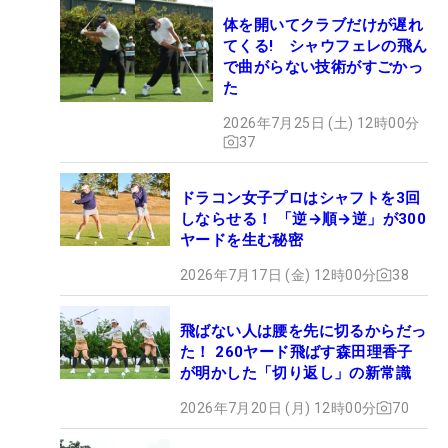
体を開いてクラブだけが遅れ
てくる! シャウフェレの飛ん
で曲がらない技術がすごかっ
た
2026年7月25日 (土) 12時00分
37
ドラコン女子プロはシャフトを3回
しならせる！ 「逆→順→逆」が300
ヤードを生む秘密
2026年7月17日 (金) 12時00分
38
飛ばない人は腰を先に切るからだっ
た！ 260ヤード飛ばす森田理香子
が明かした「切り返し」の新常識
2026年7月20日 (月) 12時00分
70