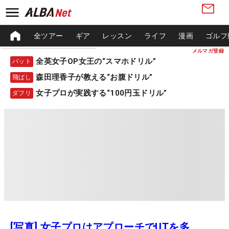
全ツアー
ギア
レッスン
ライフ
漫画
ゴルフ
メルマガ登録
全英女子OP女王の“スマホドリル”
パット
森田理香子が教える“お腹ドリル”
飛ばし
女子プロが実践する“100円玉ドリル”
ダフリ
[写真] 女子プロはアプローチでUTを多