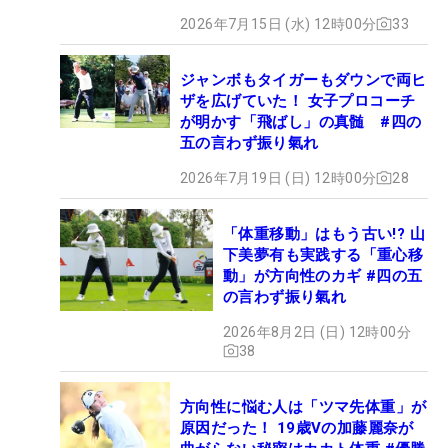
2026年7月15日 (水) 12時00分
33
ジャンボもタイガーもダウンで両ヒ
ザを広げていた！ 女子プロコーチ
が明かす「飛ばし」の真髄 #四の
五の言わず振り氣れ
2026年7月19日 (日) 12時00分
28
「体重移動」はもう古い!? 山
下美夢有も実践する「重心移
動」が方向性のカギ #四の五
の言わず振り氣れ
2026年8月2日 (日) 12時00分
38
方向性に悩む人は「ツマ先体重」が
原因だった！ 19歳Vの加藤麗奈が