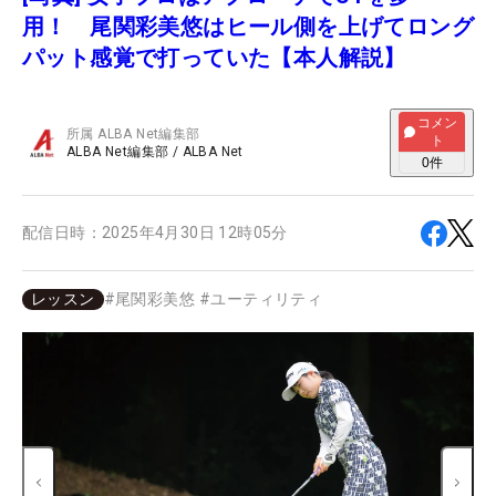
用！ 尾関彩美悠はヒール側を上げてロング
パット感覚で打っていた【本人解説】
コメン
所属
ALBA Net編集部
ト
ALBA Net編集部
/
ALBA Net
0
件
配信日時：
2025年4月30日 12時05分
レッスン
#
尾関彩美悠
#
ユーティリティ