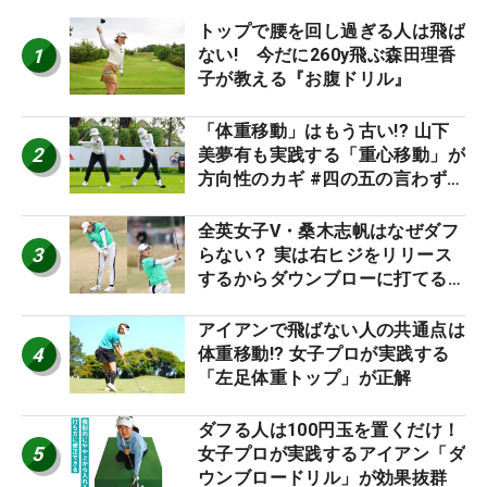
トップで腰を回し過ぎる人は飛ば
1
ない! 今だに260y飛ぶ森田理香
子が教える『お腹ドリル』
「体重移動」はもう古い!? 山下
2
美夢有も実践する「重心移動」が
方向性のカギ #四の五の言わず振
り氣れ
全英女子V・桑木志帆はなぜダフ
3
らない？ 実は右ヒジをリリース
するからダウンブローに打てる #
優勝者のスイング
アイアンで飛ばない人の共通点は
4
体重移動!? 女子プロが実践する
「左足体重トップ」が正解
ダフる人は100円玉を置くだけ！
5
女子プロが実践するアイアン「ダ
ウンブロードリル」が効果抜群