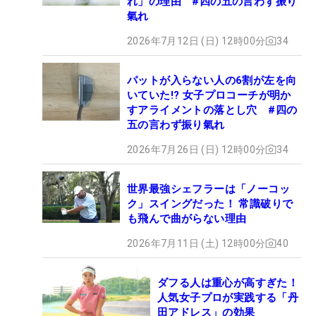
れ」の理由 #四の五の言わず振り
氣れ
2026年7月12日 (日) 12時00分
34
パットが入らない人の6割が左を向
いていた!? 女子プロコーチが明か
すアライメントの落とし穴 #四の
五の言わず振り氣れ
2026年7月26日 (日) 12時00分
34
世界最強シェフラーは「ノーコッ
ク」スイングだった！ 常識破りで
も飛んで曲がらない理由
2026年7月11日 (土) 12時00分
40
ダフる人は重心が高すぎた！
人気女子プロが実践する「丹
田アドレス」の効果