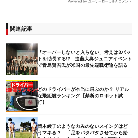
関連記事
「オーバーしないと入らない」考えは3パッ
トを助長する⁉ 進藤大典ジュニアイベント
で青島賢吾氏が米国の最先端戦術論を語る
どのドライバーが本当に飛ぶのか？ リアル
な飛距離ランキング【禁断のロボット試
打】
岡本綾子のような力みのないスイングはど
うマネる？ 「足をパタパタさせてから始