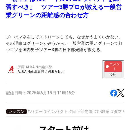
習すべき」 ツアー3勝プロが教える一般営
業グリーンの距離感の合わせ方
プロのマネをしてストロークしても、なぜかうまくいかない。
その理由はグリーンが違うから。一般営業の重いグリーンで打
つコツを国内男子ツアー3勝の日下部光隆が教える。
コメン
所属
ALBA Net編集部
ト
ALBA Net編集部
/
ALBA Net
0
件
配信日時：
2025年6月18日 11時15分
レッスン
#
パター
#
インパクト
#
日下部光隆
#
距離感
#
ダフリ