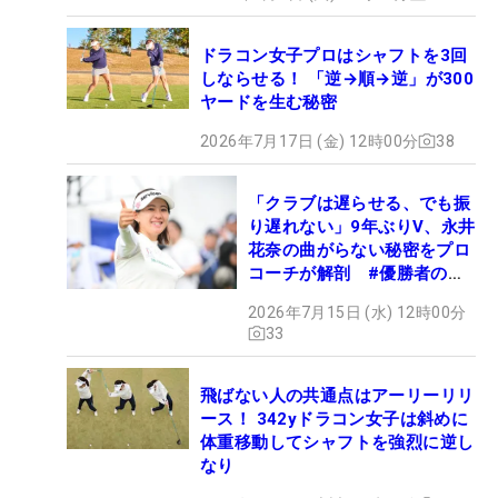
ドラコン女子プロはシャフトを3回
しならせる！ 「逆→順→逆」が300
ヤードを生む秘密
2026年7月17日 (金) 12時00分
38
「クラブは遅らせる、でも振
り遅れない」9年ぶりV、永井
花奈の曲がらない秘密をプロ
コーチが解剖 #優勝者のス
イング
2026年7月15日 (水) 12時00分
33
飛ばない人の共通点はアーリーリリ
ース！ 342yドラコン女子は斜めに
体重移動してシャフトを強烈に逆し
なり