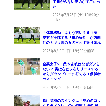
で曲がらない技術がすごかっ
た
2026年7月25日 (土) 12時00分
37
「体重移動」はもう古い!? 山下美
夢有も実践する「重心移動」が方向
性のカギ #四の五の言わず振り氣れ
2026年8月2日 (日) 12時00分
38
全英女子V・桑木志帆はなぜダフら
ない？ 実は右ヒジをリリースする
からダウンブローに打てる #優勝者
のスイング
2026年8月3日 (月) 15時30分
45
松山英樹のスイングは「早めのコッ
ク＆タメない」のが特徴！ 飛距離