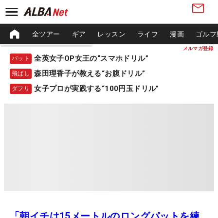
全ツアー
ギア
レッスン
ライフ
漫画
ゴルフ
メルマガ登録
全英女子OP女王の“スマホドリル”
パット
森田理香子が教える“お腹ドリル”
飛ばし
女子プロが実践する“100円玉ドリル”
ダフリ
「朝イチは15メートルのロングパットを練