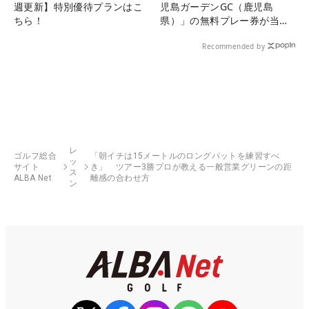
週更新】特別優待プランはこ
児島ガーデンGC（鹿児島
ちら！
県）」の無料プレー券が当た
る！！
Recommended by
レ
ゴルフ総合
「朝イチは15メートルのロングパットを練習すべ
ッ
サイト
き」 ツアー3勝プロが教える一般営業グリーンの距
ス
ALBA Net
離感の合わせ方
ン