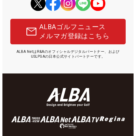
ALBAゴルフニュース
メルマガ登録はこちら
ALBA NetはR&Aのオフィシャルデジタルパートナー、および
USLPGAの日本公式サイトパートナーです。