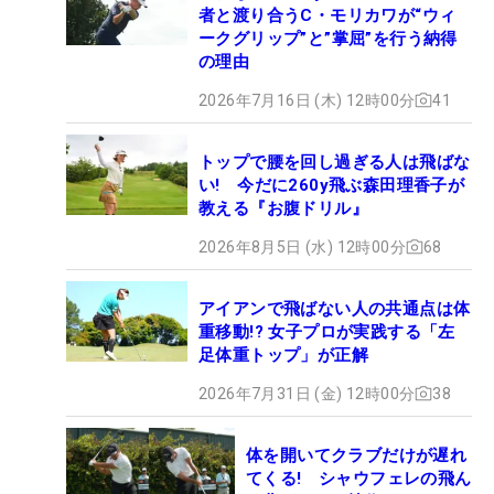
者と渡り合うC・モリカワが“ウィ
ークグリップ”と”掌屈”を行う納得
の理由
2026年7月16日 (木) 12時00分
41
トップで腰を回し過ぎる人は飛ばな
い! 今だに260y飛ぶ森田理香子が
教える『お腹ドリル』
2026年8月5日 (水) 12時00分
68
アイアンで飛ばない人の共通点は体
重移動!? 女子プロが実践する「左
足体重トップ」が正解
2026年7月31日 (金) 12時00分
38
体を開いてクラブだけが遅れ
てくる! シャウフェレの飛ん