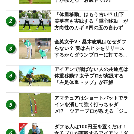
子が教える『お腹ドリル』
「体重移動」はもう古い!? 山下
2
美夢有も実践する「重心移動」が
方向性のカギ #四の五の言わず振
り氣れ
全英女子V・桑木志帆はなぜダフ
3
らない？ 実は右ヒジをリリース
するからダウンブローに打てる #
優勝者のスイング
アイアンで飛ばない人の共通点は
4
体重移動!? 女子プロが実践する
「左足体重トップ」が正解
アマチュアはショートパットでラ
5
インを消して強く打っちゃダ
メ!? ツアープロが教える「ジ
ャストタッチ」なら3パットが激
減するワケ
ダフる人は100円玉を置くだけ！
6
女子プロが実践するアイアン「ダ