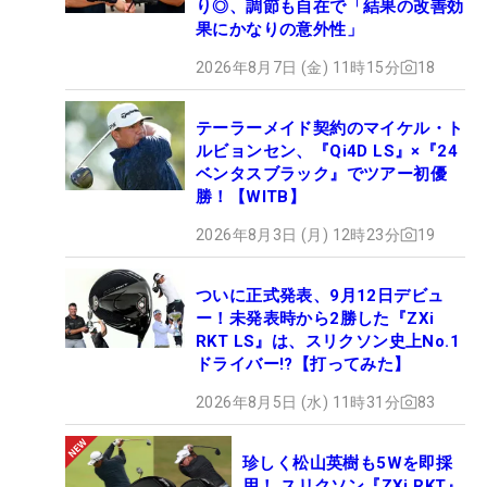
り◎、調節も自在で「結果の改善効
果にかなりの意外性」
2026年8月7日 (金) 11時15分
18
テーラーメイド契約のマイケル・ト
ルビョンセン、『Qi4D LS』×『24
ベンタスブラック』でツアー初優
勝！【WITB】
2026年8月3日 (月) 12時23分
19
ついに正式発表、9月12日デビュ
ー！未発表時から2勝した『ZXi
RKT LS』は、スリクソン史上No.1
ドライバー!?【打ってみた】
2026年8月5日 (水) 11時31分
83
珍しく松山英樹も5Wを即採
用！ スリクソン『ZXi RKT』