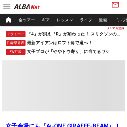
全ツアー
ギア
レッスン
ライフ
漫画
ゴルフ
メルマガ登録
『4』が消え『R』が加わった！ スリクソンの新作
ドライバー
最新アイアンはロフト角で選べ！
性能早見表
女子プロが「ややトウ寄り」に当てるワケ
FW打痕
女子会場にも『Ai-ONE GIRAFFE-BEAM』！