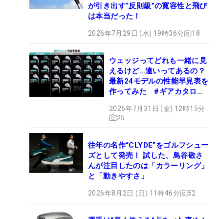
が引き出す“反則級”の寛容性と飛び
は本当だった！
2026年7月29日 (水) 19時36分
18
ウェッジってどれも一緒に見
えるけど…違いってあるの？
最新24モデルの性能早見表を
作ってみた #ギアカタログ
2026
2026年7月31日 (金) 12時15分
25
往年の名作“CLYDE”をゴルフシュー
ズとして発売！ 試した、鳥谷敬さ
んが注目したのは「カラーリング」
と「動きやすさ」
2026年8月2日 (日) 11時46分
52