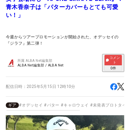
青木香奈子は「パターカバーもとても可愛
い！」
今週からツアープロモーションが開始された、オデッセイの
『ジラフ』第二弾！
コメン
所属
ALBA Net編集部
ト
ALBA Net編集部
/
ALBA Net
0
件
配信日時：
2025年5月15日 12時10分
ギア
#
オデッセイ
#
パター
#
キャロウェイ
#
未発表プロトタイ