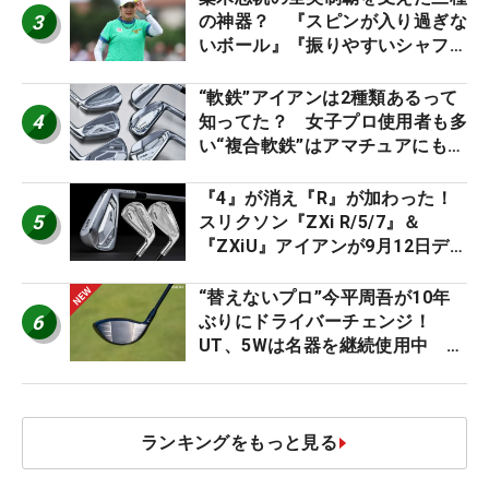
3
の神器？ 『スピンが入り過ぎな
いボール』『振りやすいシャフ
ト』『真っすぐ飛ぶドライバ
ー』 #女子プロセッティング
“軟鉄”アイアンは2種類あるって
4
知ってた？ 女子プロ使用者も多
い“複合軟鉄”はアマチュアにもオ
ススメ！
『4』が消え『R』が加わった！
5
スリクソン『ZXi R/5/7』＆
『ZXiU』アイアンが9月12日デ
ビュー
“替えないプロ”今平周吾が10年
6
ぶりにドライバーチェンジ！
UT、5Wは名器を継続使用中 #
男子プロセッティング
ランキングをもっと見る