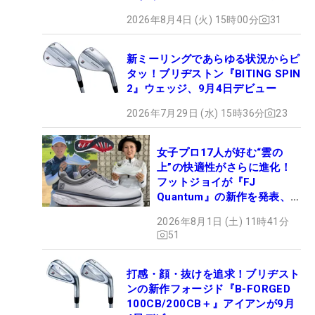
ロセッティング
2026年8月4日 (火) 15時00分
31
新ミーリングであらゆる状況からピ
タッ！ブリヂストン『BITING SPIN
2』ウェッジ、9月4日デビュー
2026年7月29日 (水) 15時36分
23
女子プロ17人が好む“雲の
上”の快適性がさらに進化！
フットジョイが『FJ
Quantum』の新作を発表、8
月7日デビュー
2026年8月1日 (土) 11時41分
51
打感・顔・抜けを追求！ブリヂスト
ンの新作フォージド『B-FORGED
100CB/200CB＋』アイアンが9月