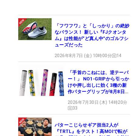
「フワフワ」と「しっかり」の絶妙
なバランス！ 新しい『FJクオンタ
ム』は性能が“ど真ん中”のゴルフシ
ューズだった
2026年8月7日 (金) 10時00分
14
「手首のこねには、逆テーパ
ー！」 NO1-GRIPから引っか
けや押し出しに効く3種の新
作パターグリップが8月8日デ
ビュー
2026年7月30日 (木) 14時20分
33
パターこじらせギア担当2人が
『TRTL』をテスト！高MOIで転が