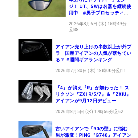
ジ！ UT、5Wは名器を継続使
用中 #男子プロセッティン
グ
2026年8月6日 (木) 15時49分
38
アイアン売り上げの半数以上が外ブ
ラ 国産アイアンの人気が落ちてい
る？ #週間ギアランキング
2026年7月30日 (木) 18時00分
11
『4』が消え『R』が加わった！ ス
リクソン『ZXi R/5/7』＆『ZXiU』
アイアンが9月12日デビュー
2026年8月5日 (水) 17時56分
62
古いアイアンで「90の壁」に悩む
男が激変！PING『G740』アイアン