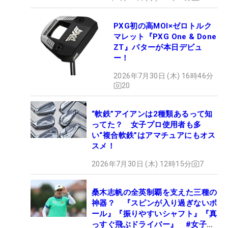
PXG初の高MOI×ゼロトルク
マレット『PXG One & Done
ZT』パターが本日デビュ
ー！
2026年7月30日 (木) 16時46分
20
“軟鉄”アイアンは2種類あるって知
ってた？ 女子プロ使用者も多
い“複合軟鉄”はアマチュアにもオス
スメ！
2026年7月30日 (木) 12時15分
7
桑木志帆の全英制覇を支えた三種の
神器？ 『スピンが入り過ぎないボ
ール』『振りやすいシャフト』『真
っすぐ飛ぶドライバー』 #女子プ