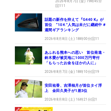
2026年8月7日 (金) 19時45分
111
話題の新作を抑えて『G440 K』が
首位 “10Ｋ”人気は未だに継続中 #
週間ギアランキング
2026年8月8日 (土) 18時00分
11
あふれる熊本への思い 首位発進・
鈴木愛が被災地に1000万円寄付
「もらったお金をほかの人に」
2026年8月7日 (金) 18時10分
19
安田祐香、吉澤柚月が首位タイ浮
上 金田久美子が1差3位
2026年8月8日 (土) 16時21分
1