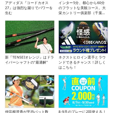
アディダス『コードカオス
インター5分、都心から60分
27』は強烈な蹴りでパワーを
のフラットな美観コース。大
生む
栄カントリー俱楽部（千葉
県）
新『TENSEIオレンジ』はドラ
ネクストヒロイン選手とラウ
イバーシャフトの“最適解”
ンドできるチャンス！詳しく
はこちら！
仲宗根澄香が平均パット数
8-9月のプレーに2回使える！