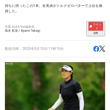
待ちに待ったこの1本。全美貞がトルクゼロパターで上位を維
持した。
コメン
所属
ALBA Net編集部
ト
高木 彩音
/
Ayane Takagi
0
件
配信日時：
2025年5月10日 11時15分