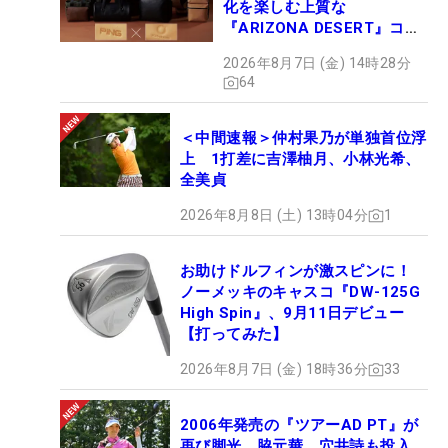
化を楽しむ上質な
『ARIZONA DESERT』コレ
クション、9月15日限定デビ
2026年8月7日 (金) 14時28分
ュー
64
＜中間速報＞仲村果乃が単独首位浮
上 1打差に吉澤柚月、小林光希、
全美貞
2026年8月8日 (土) 13時04分
1
お助けドルフィンが激スピンに！
ノーメッキのキャスコ『DW-125G
High Spin』、9月11日デビュー
【打ってみた】
2026年8月7日 (金) 18時36分
33
2006年発売の『ツアーAD PT』が
再び脚光 脇元華、穴井詩も投入