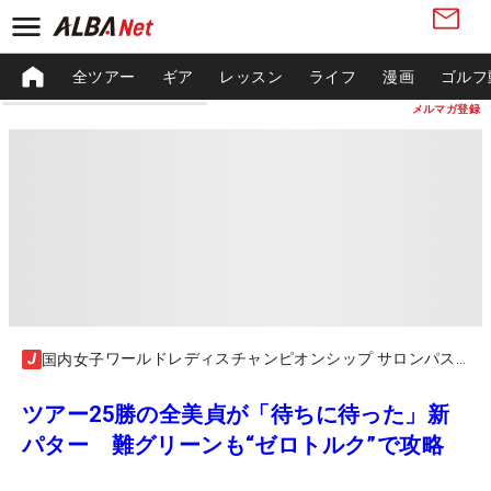
全ツアー
ギア
レッスン
ライフ
漫画
ゴルフ
メルマガ登録
ワールドレディスチャンピオンシップ サロンパスカップ
国内女子
ツアー25勝の全美貞が「待ちに待った」新
パター 難グリーンも“ゼロトルク”で攻略