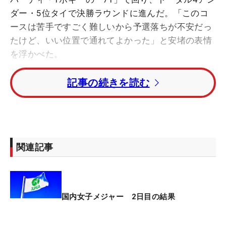
ダー・5位タイで決勝ラウンドに進んだ。「このコ
ースは苦手ですごく難しいから予選落ちが不安だっ
たけど、いい位置で通れてよかった」と安堵の表情
を浮かべた。
記事の続きを読む
今週のグリーンは13～15フィート未満の“高速”設定
で、予選ラウンド2日間は14フィート。美貞は「本
当に速くて、難しい」という難グリーン攻略のた
め、“新武器”を投入して挑んでいる。それは、テー
ラーメイドの“代名詞”ともいえる『スパイダー』の
関連記事
最新作で、ソール部分に“ZT”と刻印された新しいパ
ターだ。「来る前からすごく楽しみで、待ちに待っ
て、やっと来てうれしい。今週使えてよかった」と
声を弾ませた。
国内女子メジャー 2日目の結果
パターについてメーカー担当者に聞くと、ZTは“ゼ