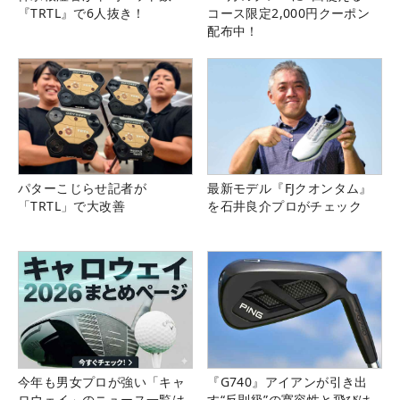
『TRTL』で6人抜き！
コース限定2,000円クーポン
配布中！
パターこじらせ記者が
最新モデル『FJクオンタム』
「TRTL」で大改善
を石井良介プロがチェック
今年も男女プロが強い「キャ
『G740』アイアンが引き出
ロウェイ」のニュース一覧は
す“反則級”の寛容性と飛びは