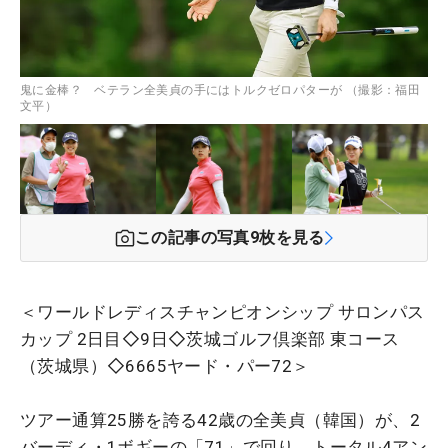
鬼に金棒？ ベテラン全美貞の手にはトルクゼロパターが （撮影：福田
文平）
この記事の写真
9
枚を見る
＜ワールドレディスチャンピオンシップ サロンパス
カップ 2日目◇9日◇茨城ゴルフ倶楽部 東コース
（茨城県）◇6665ヤード・パー72＞
ツアー通算25勝を誇る42歳の全美貞（韓国）が、2
バーディ・1ボギーの「71」で回り、トータル4アン