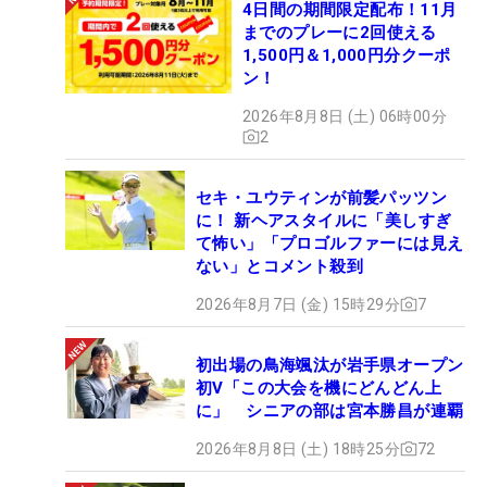
4日間の期間限定配布！11月
までのプレーに2回使える
1,500円＆1,000円分クーポ
ン！
2026年8月8日 (土) 06時00分
2
セキ・ユウティンが前髪パッツン
に！ 新ヘアスタイルに「美しすぎ
て怖い」「プロゴルファーには見え
ない」とコメント殺到
2026年8月7日 (金) 15時29分
7
初出場の鳥海颯汰が岩手県オープン
初V「この大会を機にどんどん上
に」 シニアの部は宮本勝昌が連覇
2026年8月8日 (土) 18時25分
72