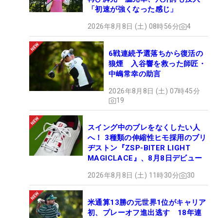
「初速が強くなった感じ」
2026年8月8日 (土) 08時56分
4
6戦連続予選落ちから復活の
狼煙 入谷響を救った師匠・
中嶋常幸の助言
2026年8月8日 (土) 07時45分
19
スイング中のブレをなくしたい人
へ！ 3種類の伸縮性ヒモ採用のブリ
ヂストン『ZSP-BITER LIGHT
MAGICLACE』、8月8日デビュー
2026年8月8日 (土) 11時30分
30
米通算13勝の元世界1位がキャリア
初、プレーオフ進出逃す 18年連