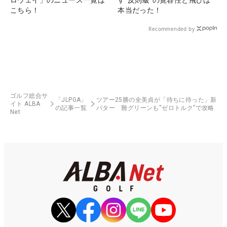
こちら！
本当だった！
Recommended by
ゴルフ総合サ
「JLPGA」
ツアー25勝の全美貞が「待ちに待った」新
イト ALBA
の記事一覧
パター 難グリーンも“ゼロトルク”で攻略
Net