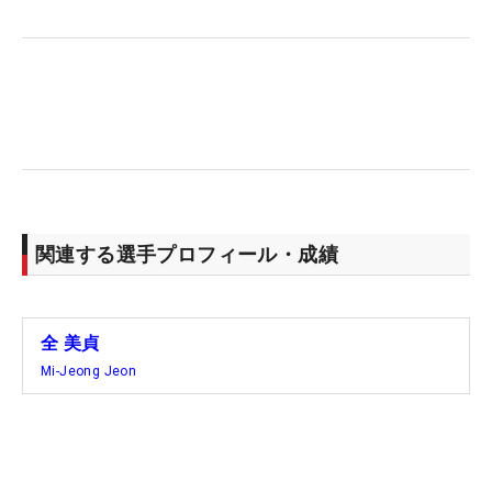
首位とは2打差で迎える3日目。最終日に優勝争いを
展開するためにも、難セッティングとはいえ少しで
もスコアを伸ばしていきたい。メジャータイトルは
2011年の「LPGAツアー選手権リコーカップ」以来
となるが、「あまり意識はないです。いいスコアで
予選通過したことがすごくうれしいので、あと2日
間は本当に楽しくプレーしたい」と語った。今週か
ら投入した新パターとともに、実りある一週間にし
たい。（文・高木彩音）
関連する選手プロフィール・成績
全 美貞
Mi-Jeong Jeon