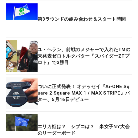
ロトルク”の略で、トルクレスパターのスパイダー版
という位置づけだ。『トルクレス』とは、シャフト
第3ラウンドの組み合わせ＆スタート時間
とヘッドの重心位置によってストローク中に起こる
フェースの開閉を最小限に抑える設計のこと。新作
は漆黒のヘッドに差し色の青がキレイに映えてい
る。
ユ・ヘラン、前戦のメジャーで入れたTMの
未発表ゼロトルクパター『スパイダーZTプ
ロト』で3勝目
他社のトルクレスパターは大型マレットが主流だ
が、同メーカーのモデルは
操作性のいい
小ぶりなマ
レットタイプ。「短いパットは本当に助けてもらっ
ついに正式発表！ オデッセイ『Ai-ONE Sq
ています」と、繊細なタッチが求められるショート
uare 2 Square MAX 1 / MAX STRIPE』パ
パットでその性能を発揮した。「フェースが開いた
ター、5月16日デビュー
り閉じたりしないことを信じてできるのが1番大き
い」と、安心感をもってプレーできたことが好位置
につけた要因となった。
エリカ姫は？ シブコは？ 米女子NY大会
のリーダーボード