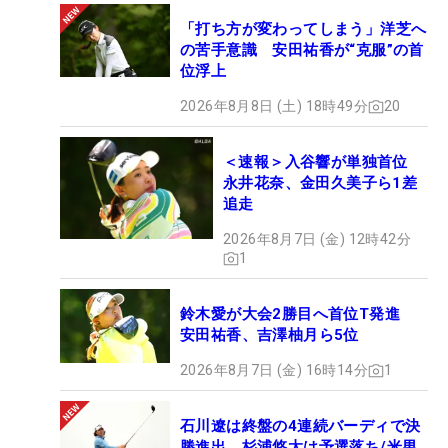
「打ち方が変わってしまう」洋芝へ
の苦手意識 安田祐香が“克服”の首
位浮上
2026年8月8日 (土) 18時49分
20
＜速報＞入谷響が単独首位
永井花奈、金田久美子ら1差
追走
2026年8月7日 (金) 12時42分
1
鈴木愛が大会2勝目へ首位T発進
安田祐香、吉澤柚月ら5位
2026年8月7日 (金) 16時14分
1
石川遼は終盤の4連続バーディで決
勝進出 杉浦悠太は予選落ち/米男