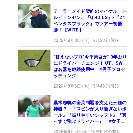
テーラーメイド契約のマイケル・ト
ルビョンセン、『Qi4D LS』×『24
ベンタスブラック』でツアー初優
勝！【WITB】
2026年8月3日 (月) 12時23分
19
“替えないプロ”今平周吾が10年ぶり
にドライバーチェンジ！ UT、5W
は名器を継続使用中 #男子プロセ
ッティング
2026年8月6日 (木) 15時49分
38
桑木志帆の全英制覇を支えた三種の
神器？ 『スピンが入り過ぎないボ
ール』『振りやすいシャフト』『真
っすぐ飛ぶドライバー』 #女子プ
ロセッティング
2026年8月4日 (火) 15時00分
31