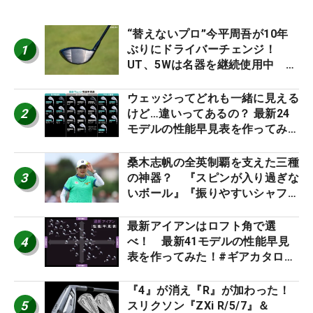
“替えないプロ”今平周吾が10年
1
ぶりにドライバーチェンジ！
UT、5Wは名器を継続使用中 #
男子プロセッティング
ウェッジってどれも一緒に見える
2
けど…違いってあるの？ 最新24
モデルの性能早見表を作ってみ
た #ギアカタログ2026
桑木志帆の全英制覇を支えた三種
3
の神器？ 『スピンが入り過ぎな
いボール』『振りやすいシャフ
ト』『真っすぐ飛ぶドライバ
ー』 #女子プロセッティング
最新アイアンはロフト角で選
4
べ！ 最新41モデルの性能早見
表を作ってみた！#ギアカタログ
2026
『4』が消え『R』が加わった！
5
スリクソン『ZXi R/5/7』＆