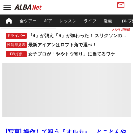
全ツアー
ギア
レッスン
ライフ
漫画
ゴルフ
メルマガ登録
『4』が消え『R』が加わった！ スリクソンの新作
ドライバー
最新アイアンはロフト角で選べ！
性能早見表
女子プロが「ややトウ寄り」に当てるワケ
FW打痕
[写真] 操作して狙う『オルカ』、とことんや