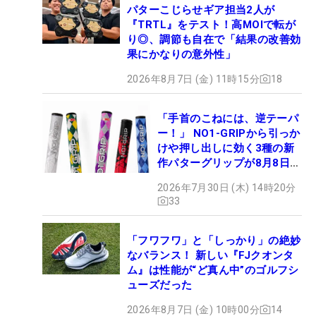
パターこじらせギア担当2人が
『TRTL』をテスト！高MOIで転が
り◎、調節も自在で「結果の改善効
果にかなりの意外性」
2026年8月7日 (金) 11時15分
18
「手首のこねには、逆テーパ
ー！」 NO1-GRIPから引っか
けや押し出しに効く3種の新
作パターグリップが8月8日デ
ビュー
2026年7月30日 (木) 14時20分
33
「フワフワ」と「しっかり」の絶妙
なバランス！ 新しい『FJクオンタ
ム』は性能が“ど真ん中”のゴルフシ
ューズだった
2026年8月7日 (金) 10時00分
14