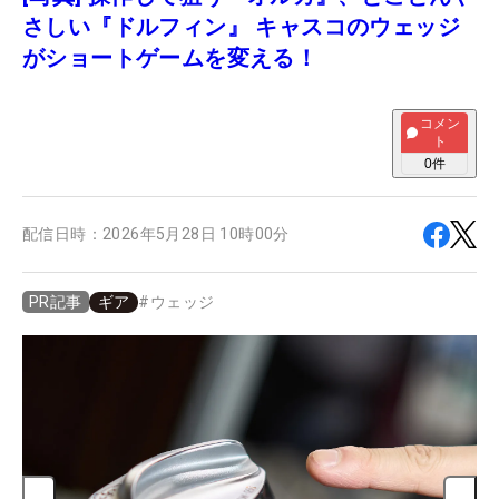
さしい『ドルフィン』 キャスコのウェッジ
がショートゲームを変える！
コメン
ト
0
件
配信日時：
2026年5月28日 10時00分
ギア
#
ウェッジ
PR記事