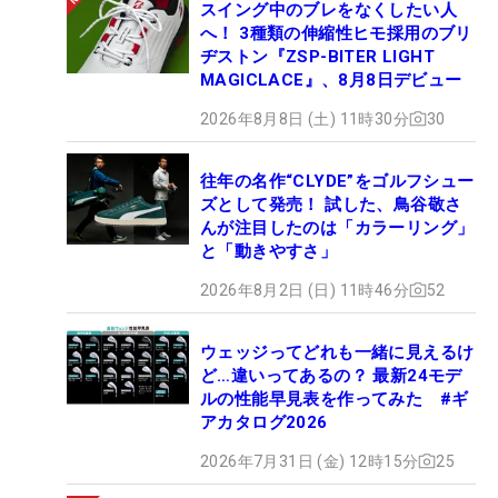
スイング中のブレをなくしたい人
へ！ 3種類の伸縮性ヒモ採用のブリ
ヂストン『ZSP-BITER LIGHT
MAGICLACE』、8月8日デビュー
2026年8月8日 (土) 11時30分
30
往年の名作“CLYDE”をゴルフシュー
ズとして発売！ 試した、鳥谷敬さ
んが注目したのは「カラーリング」
と「動きやすさ」
2026年8月2日 (日) 11時46分
52
ウェッジってどれも一緒に見えるけ
ど…違いってあるの？ 最新24モデ
ルの性能早見表を作ってみた #ギ
アカタログ2026
2026年7月31日 (金) 12時15分
25