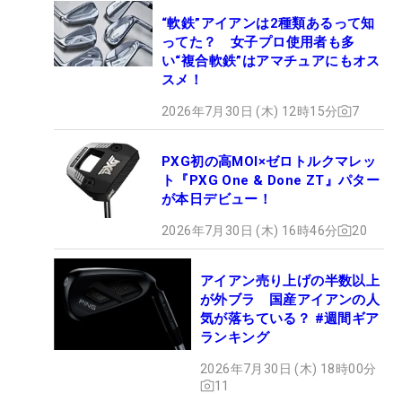
“軟鉄”アイアンは2種類あるって知
ってた？ 女子プロ使用者も多
い“複合軟鉄”はアマチュアにもオス
スメ！
2026年7月30日 (木) 12時15分
7
PXG初の高MOI×ゼロトルクマレッ
ト『PXG One & Done ZT』パター
が本日デビュー！
2026年7月30日 (木) 16時46分
20
アイアン売り上げの半数以上
が外ブラ 国産アイアンの人
気が落ちている？ #週間ギア
ランキング
2026年7月30日 (木) 18時00分
11