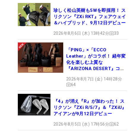
珍しく松山英樹も5Wを即採用！ ス
リクソン『ZXi RKT』フェアウェイ
＆ハイブリッド、9月12日デビュー
2026年8月6日 (木) 13時42分
33
「PING」×「ECCO
Leather」がコラボ！ 経年変
化を楽しむ上質な
『ARIZONA DESERT』コレ
クション、9月15日限定デビ
2026年8月7日 (金) 14時28分
ュー
64
『4』が消え『R』が加わった！ ス
リクソン『ZXi R/5/7』＆『ZXiU』
アイアンが9月12日デビュー
2026年8月5日 (水) 17時56分
62