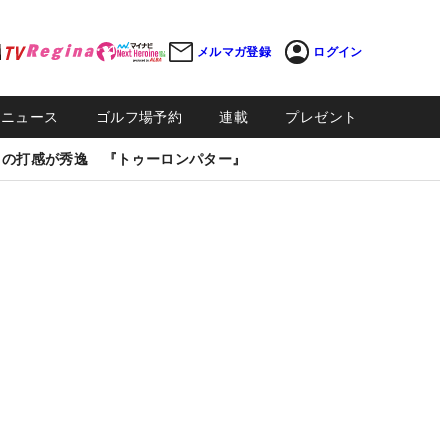
メルマガ登録
ログイン
Sニュース
ゴルフ場予約
連載
プレゼント
しの打感が秀逸 『トゥーロンパター』