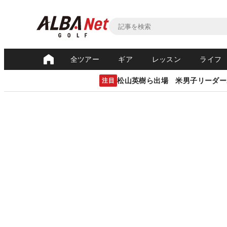
全ツアー
ギア
レッスン
ライフ
松山英樹ら出場 米男子リーダー
注目