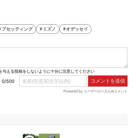
ラブセッティング
#ミズノ
#オデッセイ