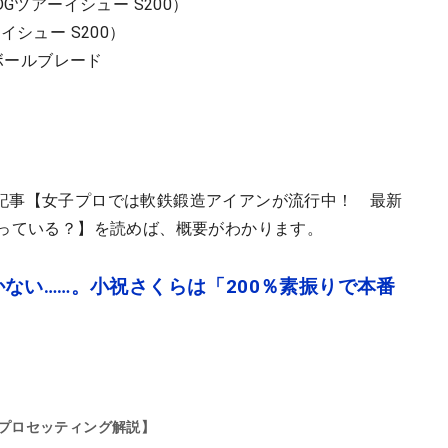
Gツアーイシュー S200）
シュー S200）
2ボールブレード
記事【女子プロでは軟鉄鍛造アイアンが流行中！ 最新
使っている？】を読めば、概要がわかります。
ない……。小祝さくらは「200％素振りで本番
プロセッティング解説】