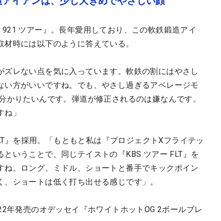
造アイアンは、少し大きめでやさしい顔
X 921 ツアー』。長年愛用しており、この軟鉄鍛造アイ
取材時には以下のように答えている。
がズレない点を気に入っています。軟鉄の割にはやさし
ない方がいいですね。でも、やさし過ぎるアベレージモ
て分かりたいんです。弾道が修正されるのは嫌なんです。
すね」
FLT』を採用。「もともと私は『プロジェクトXフライテッ
いうことで、同じテイストの『KBS ツアー FLT』を
すね。ロング、ミドル、ショートと番手でキックポイン
く、ショートは低く打ち出せる感じです」。
22年発売のオデッセイ『ホワイトホットOG 2ボールブレ