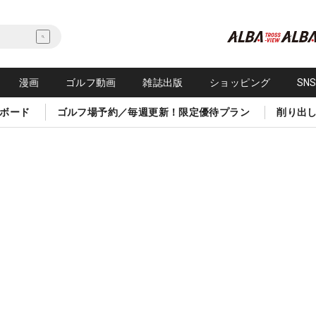
漫画
ゴルフ動画
雑誌出版
ショッピング
SN
ボード
ゴルフ場予約／毎週更新！限定優待プラン
削り出