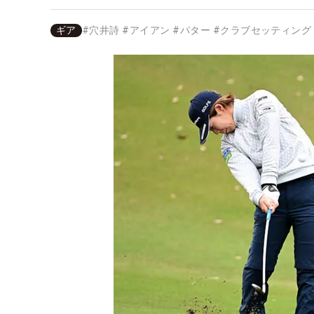
ギア
#
穴井詩
#
アイアン
#
パター
#
クラブセッティング