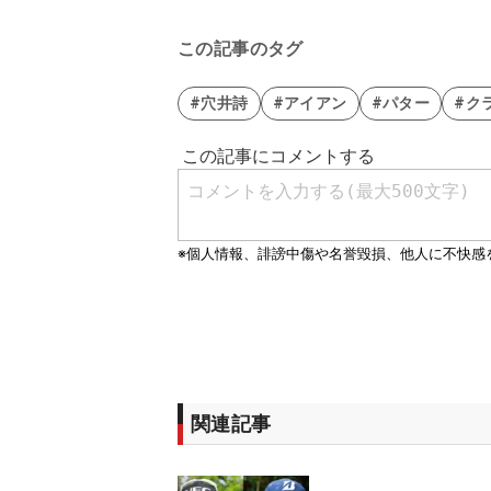
この記事のタグ
#穴井詩
#アイアン
#パター
#ク
関連記事