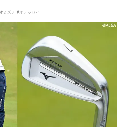
#
ミズノ
#
オデッセイ