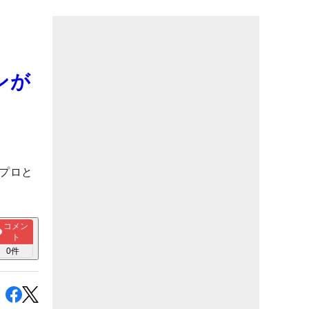
ンが
プロと
コメン
ト
0
件