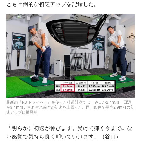
とも圧倒的な初速アップを記録した。
最新の『RS ドライバー』を使った弾道計測では、谷口が2.4m/s、田辺
が3.4m/sとそれぞれ前作の初速を上回った。同一条件で平均2.9m/sの初
速アップは驚異的
「明らかに初速が伸びます。受けて弾く今までにな
い感覚で気持ち良く叩いていけます」（谷口）