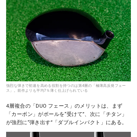
強烈な弾きで初速を高める役割を持つのは第4層の「極薄高反発フェー
ス」。前作よリも平均7％薄く仕上げられている
4層複合の「DUO フェース」のメリットは、まず
「カーボン」がボールを“受けて”、次に「チタン」
が強烈に“弾き出す”「ダブルインパクト」にある。