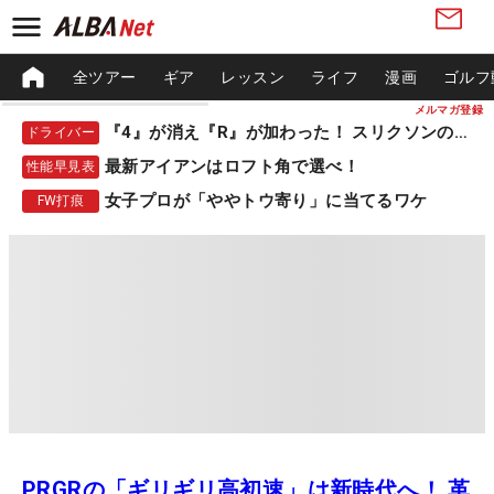
全ツアー
ギア
レッスン
ライフ
漫画
ゴルフ
メルマガ登録
『4』が消え『R』が加わった！ スリクソンの新作
ドライバー
最新アイアンはロフト角で選べ！
性能早見表
女子プロが「ややトウ寄り」に当てるワケ
FW打痕
PRGRの「ギリギリ高初速」は新時代へ！ 革