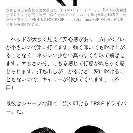
やさしさと安定性を進化させた『RS MAX ドライバー』。高MOIの寛容性
と振りやすさが高い次元で両立されている。ロフト角は9度と10.5度、純
正シャフトは『VENTUS FOR PRGR』、『Diamana FOR PRGR』の2モ
デルから選択できる。
「ヘッドが大きく見えて安心感があり、方向のブレ
が小さいので楽に打てます。強く叩いても吹け上が
ることなく、ネジレの少ない真っすぐな球で飛ばせ
ます。大きさの分、こもる感じで打感が軟らかく感
じられます。打ち出しが上がるけど、変に吹けるこ
ともないので、キャリーが伸びてくれます」（谷
口）
最後はシャープな顔で、強く叩ける『RS F ドライバ
ー』だ。