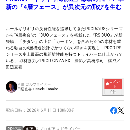
新の「4層フェース」が異次元の飛びを生む
ルールギリギリの反発性能を追求してきたPRGRのRSシリーズ
から“4層複合”の「DUOフェース」を搭載した『RS DUO』が新
登場。「チタン」の上に「カーボン」を含めた3つの素材を重
ねる独自の4層構造設計でかつてない弾きを実現し、PRGR RS
シリーズ史上最高の飛距離性能を持つドライバーに仕上がって
いる。 取材協力／PRGR GINZA EX 撮影／高橋淳司 構成／
田辺直喜
コメン
所属
ゴルフライター
ト
田辺直喜
/
Naoki Tanabe
0
件
配信日時：
2026年6月11日 10時00分
ギア
#
プロギア
#
ドライバー
PR記事