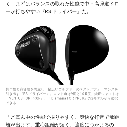
く。まずはバランスの取れた性能で中・高弾道ドロ
ーが打ちやすい『RS ドライバー』だ。
操作性と寛容性を両立し、幅広いゴルファーのベストパフォーマンスを
引き出す『RS ドライバー』。ロフト角は9度と10.5度、純正シャフトは
『VENTUS FOR PRGR』、『Diamana FOR PRGR』の2モデルから選択
できる。
「ど真ん中の性能で振りやすく、爽快な打音で飛距
離が出ます。重心距離が短く、適度につかまるの