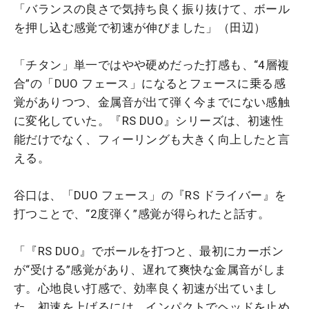
「バランスの良さで気持ち良く振り抜けて、ボール
を押し込む感覚で初速が伸びました」（田辺）
「チタン」単一ではやや硬めだった打感も、“4層複
合”の「DUO フェース」になるとフェースに乗る感
覚がありつつ、金属音が出て弾く今までにない感触
に変化していた。『RS DUO』シリーズは、初速性
能だけでなく、フィーリングも大きく向上したと言
える。
谷口は、「DUO フェース」の『RS ドライバー』を
打つことで、“2度弾く”感覚が得られたと話す。
「『RS DUO』でボールを打つと、最初にカーボン
が“受ける”感覚があり、遅れて爽快な金属音がしま
す。心地良い打感で、効率良く初速が出ていまし
た。初速を上げるには、インパクトでヘッドを止め