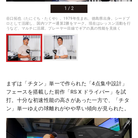
1
/
2
谷口拓也（たにぐち・たくや）。1979年生まれ、徳島県出身。シードプ
ロとして活躍し、国内ツアー通算2勝をマーク。現在はレッスン活動を行
うなど、マルチに活躍。プレーヤー目線でギアの真の性能を見抜く
まずは「チタン」単一で作られた「4点集中設計」
フェースを搭載した前作「RS X ドライバー」を試
打。十分な初速性能の高さがあった一方で、「チタ
ン」単一ゆえの球離れがやや早い傾向が見られた。