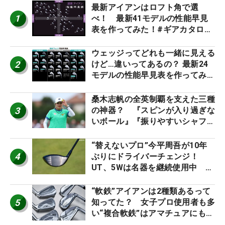
最新アイアンはロフト角で選
1
べ！ 最新41モデルの性能早見
表を作ってみた！#ギアカタログ
2026
ウェッジってどれも一緒に見える
2
けど…違いってあるの？ 最新24
モデルの性能早見表を作ってみ
た #ギアカタログ2026
桑木志帆の全英制覇を支えた三種
3
の神器？ 『スピンが入り過ぎな
いボール』『振りやすいシャフ
ト』『真っすぐ飛ぶドライバ
ー』 #女子プロセッティング
“替えないプロ”今平周吾が10年
4
ぶりにドライバーチェンジ！
UT、5Wは名器を継続使用中 #
男子プロセッティング
“軟鉄”アイアンは2種類あるって
5
知ってた？ 女子プロ使用者も多
い“複合軟鉄”はアマチュアにもオ
ススメ！