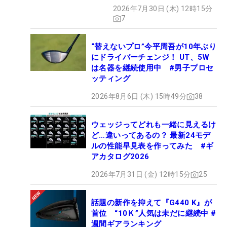
2026年7月30日 (木) 12時15分
7
“替えないプロ”今平周吾が10年ぶり
にドライバーチェンジ！ UT、5W
は名器を継続使用中 #男子プロセ
ッティング
2026年8月6日 (木) 15時49分
38
ウェッジってどれも一緒に見えるけ
ど…違いってあるの？ 最新24モデ
ルの性能早見表を作ってみた #ギ
アカタログ2026
2026年7月31日 (金) 12時15分
25
話題の新作を抑えて『G440 K』が
首位 “10Ｋ”人気は未だに継続中 #
週間ギアランキング