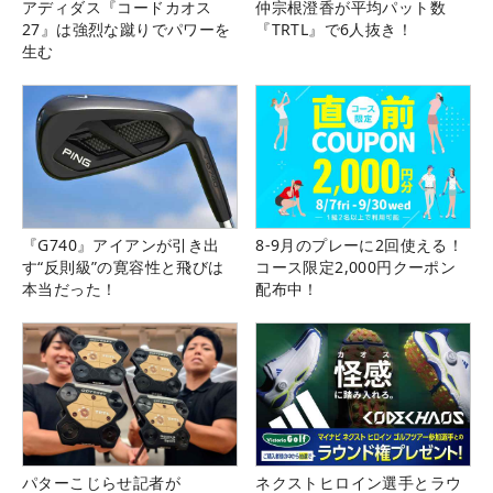
アディダス『コードカオス
仲宗根澄香が平均パット数
27』は強烈な蹴りでパワーを
『TRTL』で6人抜き！
生む
『G740』アイアンが引き出
8-9月のプレーに2回使える！
す“反則級”の寛容性と飛びは
コース限定2,000円クーポン
本当だった！
配布中！
パターこじらせ記者が
ネクストヒロイン選手とラウ