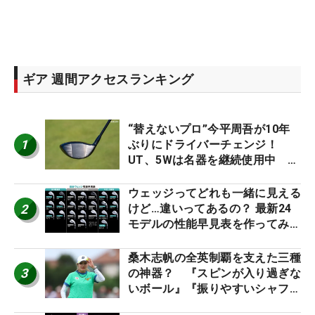
ギア 週間アクセスランキング
“替えないプロ”今平周吾が10年
1
ぶりにドライバーチェンジ！
UT、5Wは名器を継続使用中 #
男子プロセッティング
ウェッジってどれも一緒に見える
2
けど…違いってあるの？ 最新24
モデルの性能早見表を作ってみ
た #ギアカタログ2026
桑木志帆の全英制覇を支えた三種
3
の神器？ 『スピンが入り過ぎな
いボール』『振りやすいシャフ
ト』『真っすぐ飛ぶドライバ