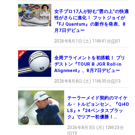
女子プロ17人が好む“雲の上”の快適
性がさらに進化！ フットジョイが
『FJ Quantum』の新作を発表、8
月7日デビュー
2026年8月1日 (土) 11時41分
51
全周アライメントを初搭載！ ブリ
ヂストン『TOUR B JGR Roll-in
Alignment』、8月7日デビュー
2026年8月8日 (土) 11時35分
13
テーラーメイド契約のマイケ
ル・トルビョンセン、『Qi4D
LS』×『24ベンタスブラッ
ク』でツアー初優勝！
【WITB】
2026年8月3日 (月) 12時23分
19