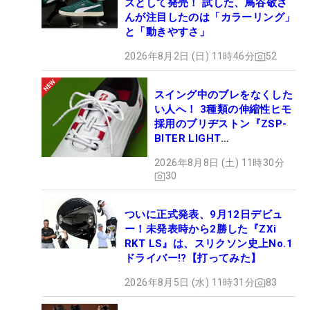
ズとして発売！ 試した、鳥谷敬さ
んが注目したのは「カラーリング」
と「動きやすさ」
2026年8月2日 (日) 11時46分
52
スイング中のブレをなくした
い人へ！ 3種類の伸縮性ヒモ
採用のブリヂストン『ZSP-
BITER LIGHT
MAGICLACE』、8月8日デビ
2026年8月8日 (土) 11時30分
ュー
30
ついに正式発表、9月12日デビュ
ー！未発表時から2勝した『ZXi
RKT LS』は、スリクソン史上No.1
ドライバー!?【打ってみた】
2026年8月5日 (水) 11時31分
83