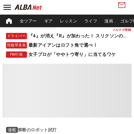
全ツアー
ギア
レッスン
ライフ
漫画
ゴルフ
メルマガ登録
『4』が消え『R』が加わった！ スリクソンの新作
ドライバー
最新アイアンはロフト角で選べ！
性能早見表
女子プロが「ややトウ寄り」に当てるワケ
FW打痕
禁断のロボット試打
連載