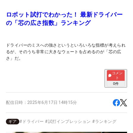
ロボット試打でわかった！ 最新ドライバー
の「芯の広さ指数」ランキング
ドライバーのミスへの強さというといろいろな指標が考えられ
るが、そのうち非常に大きなウェートを占めるのが「芯の広
さ」だ。
コメン
ト
0
件
配信日時：
2025年6月17日 14時15分
ギア
#
ドライバー
#
試打インプレッション
#
ランキング