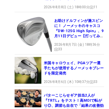
2026年8月8日 (土) 18時00分
11
お助けドルフィンが激スピン
に！ ノーメッキのキャスコ
『DW-125G High Spin』、9
月11日デビュー【打ってみ
た】
2026年8月7日 (金) 18時36分
33
米国キャロウェイ、PGAツアー選
手たちが使用するノーメッキブレー
ドを限定発売
2026年8月6日 (木) 10時37分
33
パターこじらせギア担当2人が
『TRTL』をテスト！高MOIで転が
り◎、調節も自在で「結果の改善効