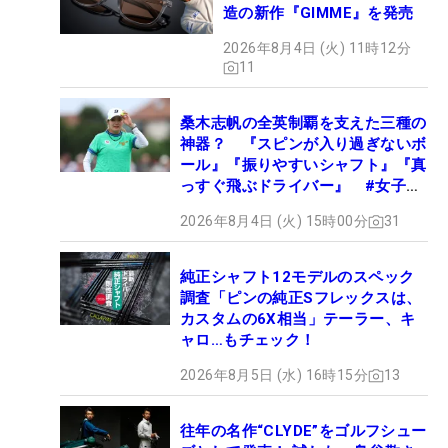
造の新作『GIMME』を発売
2026年8月4日 (火) 11時12分
11
桑木志帆の全英制覇を支えた三種の
神器？ 『スピンが入り過ぎないボ
ール』『振りやすいシャフト』『真
っすぐ飛ぶドライバー』 #女子プ
ロセッティング
2026年8月4日 (火) 15時00分
31
純正シャフト12モデルのスペック
調査「ピンの純正Sフレックスは、
カスタムの6X相当」テーラー、キ
ャロ…もチェック！
2026年8月5日 (水) 16時15分
13
往年の名作“CLYDE”をゴルフシュー