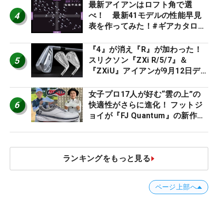
ー』 #女子プロセッティング
最新アイアンはロフト角で選
4
べ！ 最新41モデルの性能早見
表を作ってみた！#ギアカタログ
2026
『4』が消え『R』が加わった！
5
スリクソン『ZXi R/5/7』＆
『ZXiU』アイアンが9月12日デ
ビュー
女子プロ17人が好む“雲の上”の
6
快適性がさらに進化！ フットジ
ョイが『FJ Quantum』の新作を
発表、8月7日デビュー
ランキングをもっと見る
ページ上部へ