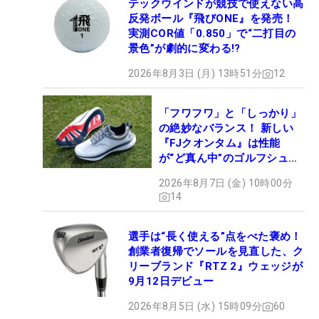
テックウインドが競技で使えない高
反発ボール『飛びONE』を発売！
実測COR値「0.850」で“二打目の
景色”が劇的に変わる!?
2026年8月3日 (月) 13時51分
12
「フワフワ」と「しっかり」
の絶妙なバランス！ 新しい
『FJクオンタム』は性能
が“ど真ん中”のゴルフシュー
ズだった
2026年8月7日 (金) 10時00分
14
選手は“長く使える”点をべた褒め！
創業者復帰でソールを見直した、ク
リーブランド『RTZ 2』ウェッジが
9月12日デビュー
2026年8月5日 (水) 15時09分
60