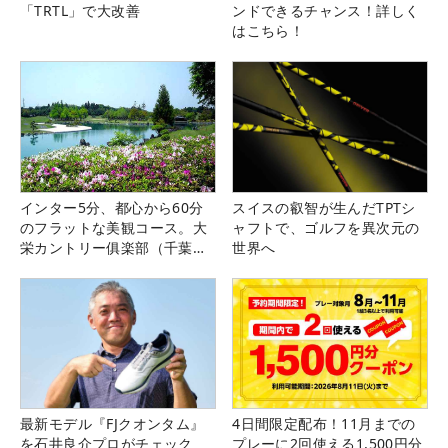
「TRTL」で大改善
ンドできるチャンス！詳しく
はこちら！
インター5分、都心から60分
スイスの叡智が生んだTPTシ
のフラットな美観コース。大
ャフトで、ゴルフを異次元の
栄カントリー俱楽部（千葉
世界へ
県）
最新モデル『FJクオンタム』
4日間限定配布！11月までの
を石井良介プロがチェック
プレーに2回使える1,500円分