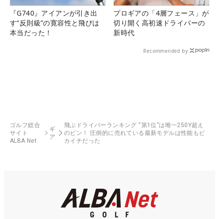
『G740』アイアンが引き出
プロギアの「4層フェース」が
す“反則級”の寛容性と飛びは
切り開く高初速ドライバーの
本当だった！
新時代
Recommended by
ゴルフ総合
飛ぶドライバーランキング “第1位”は唯一250Y超え
ギ
サイト
のピン！ 圧倒的に売れている最新モデルは性能もピ
ア
ALBA Net
カイチだった