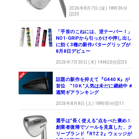
た】
2026年8月7日 (金) 18時36分
33
「手首のこねには、逆テーパー！」
NO1-GRIPから引っかけや押し出し
に効く3種の新作パターグリップが
8月8日デビュー
2026年7月30日 (木) 14時20分
33
話題の新作を抑えて『G440 K』が
首位 “10Ｋ”人気は未だに継続中 #
週間ギアランキング
2026年8月8日 (土) 18時00分
11
選手は“長く使える”点をべた褒め！
創業者復帰でソールを見直した、ク
リーブランド『RTZ 2』ウェッジが