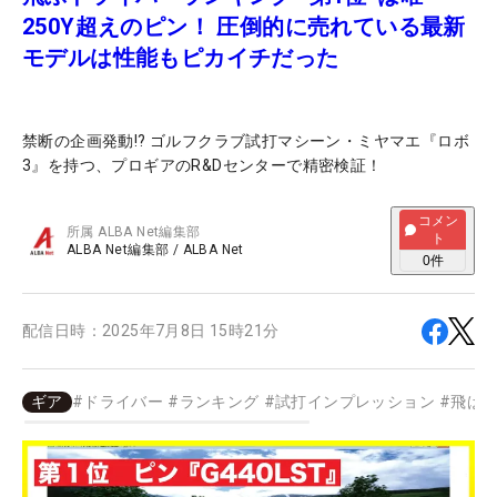
250Y超えのピン！ 圧倒的に売れている最新
モデルは性能もピカイチだった
禁断の企画発動!? ゴルフクラブ試打マシーン・ミヤマエ『ロボ
3』を持つ、プロギアのR&Dセンターで精密検証！
コメン
所属
ALBA Net編集部
ト
ALBA Net編集部
/
ALBA Net
0
件
配信日時：
2025年7月8日 15時21分
ギア
#
ドライバー
#
ランキング
#
試打インプレッション
#
飛ばし