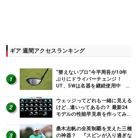
ギア 週間アクセスランキング
“替えないプロ”今平周吾が10年
1
ぶりにドライバーチェンジ！
UT、5Wは名器を継続使用中 #
男子プロセッティング
ウェッジってどれも一緒に見える
2
けど…違いってあるの？ 最新24
モデルの性能早見表を作ってみ
た #ギアカタログ2026
桑木志帆の全英制覇を支えた三種
3
の神器？ 『スピンが入り過ぎな