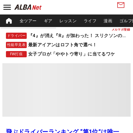
全ツアー
ギア
レッスン
ライフ
漫画
ゴルフ
メルマガ登録
『4』が消え『R』が加わった！ スリクソンの新作
ドライバー
最新アイアンはロフト角で選べ！
性能早見表
女子プロが「ややトウ寄り」に当てるワケ
FW打痕
飛ぶドライバーランキング “第1位”は唯一