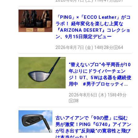
「PING」×「ECCO Leather」がコ
ラボ！ 経年変化を楽しむ上質な
『ARIZONA DESERT』コレクショ
ン、9月15日限定デビュー
2026年8月7日 (金) 14時28分
64
“替えないプロ”今平周吾が10
年ぶりにドライバーチェン
ジ！ UT、5Wは名器を継続使
用中 #男子プロセッティン
グ
2026年8月6日 (木) 15時49分
38
古いアイアンで「90の壁」に悩む
男が激変！PING『G740』アイアン
が引き出す“反則級”の寛容性と飛び
は本当だった！