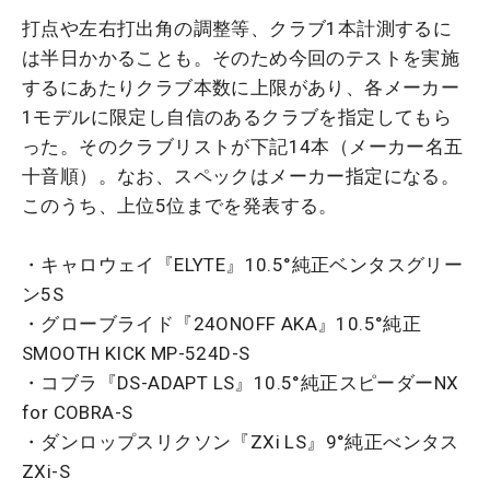
打点や左右打出角の調整等、クラブ1本計測するに
は半日かかることも。そのため今回のテストを実施
するにあたりクラブ本数に上限があり、各メーカー
1モデルに限定し自信のあるクラブを指定してもら
った。そのクラブリストが下記14本（メーカー名五
十音順）。なお、スペックはメーカー指定になる。
このうち、上位5位までを発表する。
・キャロウェイ『ELYTE』10.5°純正ベンタスグリー
ン5S
・グローブライド『24ONOFF AKA』10.5°純正
SMOOTH KICK MP-524D-S
・コブラ『DS-ADAPT LS』10.5°純正スピーダーNX
for COBRA-S
・ダンロップスリクソン『ZXi LS』9°純正べンタス
ZXi-S