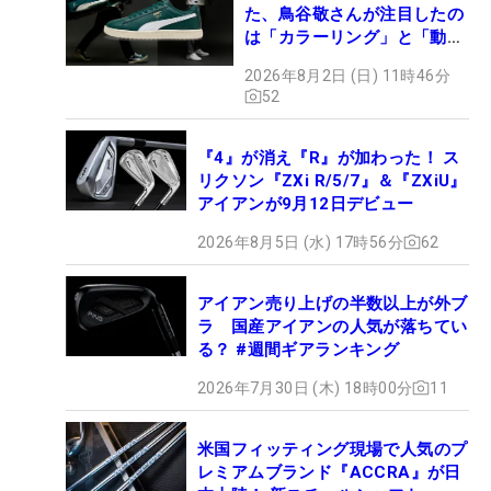
た、鳥谷敬さんが注目したの
は「カラーリング」と「動き
やすさ」
2026年8月2日 (日) 11時46分
52
『4』が消え『R』が加わった！ ス
リクソン『ZXi R/5/7』＆『ZXiU』
アイアンが9月12日デビュー
2026年8月5日 (水) 17時56分
62
アイアン売り上げの半数以上が外ブ
ラ 国産アイアンの人気が落ちてい
る？ #週間ギアランキング
2026年7月30日 (木) 18時00分
11
米国フィッティング現場で人気のプ
レミアムブランド『ACCRA』が日