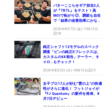
パターこじらせギア担当2人
が『TRTL』をテスト！高
MOIで転がり◎、調節も自在
で「結果の改善効果にかなり
の意外性」
2026年8月7日 (金) 11時15分
18
純正シャフト12モデルのスペック
調査「ピンの純正Sフレックスは、
カスタムの6X相当」テーラー、キ
ャロ…もチェック！
2026年8月5日 (水) 16時15分
13
女子プロ17人が好む“雲の上”の快適
性がさらに進化！ フットジョイが
『FJ Quantum』の新作を発表、8
月7日デビュー
2026年8月1日 (土) 11時41分
51