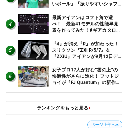
いボール』『振りやすいシャフ
ト』『真っすぐ飛ぶドライバ
ー』 #女子プロセッティング
最新アイアンはロフト角で選
4
べ！ 最新41モデルの性能早見
表を作ってみた！#ギアカタログ
2026
『4』が消え『R』が加わった！
5
スリクソン『ZXi R/5/7』＆
『ZXiU』アイアンが9月12日デ
ビュー
女子プロ17人が好む“雲の上”の
6
快適性がさらに進化！ フットジ
ョイが『FJ Quantum』の新作を
発表、8月7日デビュー
ランキングをもっと見る
ページ上部へ