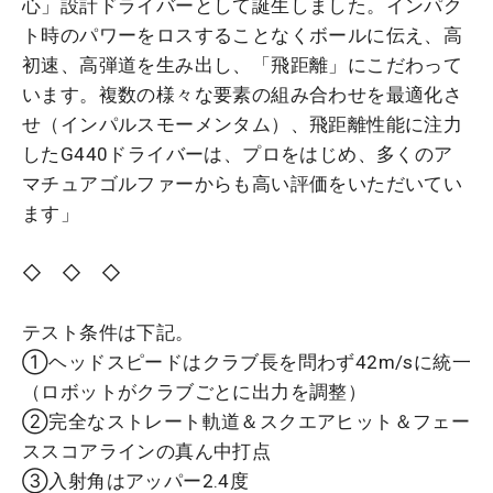
心」設計ドライバーとして誕生しました。インパク
ト時のパワーをロスすることなくボールに伝え、高
初速、高弾道を生み出し、「飛距離」にこだわって
います。複数の様々な要素の組み合わせを最適化さ
せ（インパルスモーメンタム）、飛距離性能に注力
したG440ドライバーは、プロをはじめ、多くのア
マチュアゴルファーからも高い評価をいただいてい
ます」
◇ ◇ ◇
テスト条件は下記。
①ヘッドスピードはクラブ長を問わず42m/sに統一
（ロボットがクラブごとに出力を調整）
②完全なストレート軌道＆スクエアヒット＆フェー
ススコアラインの真ん中打点
③入射角はアッパー2.4度