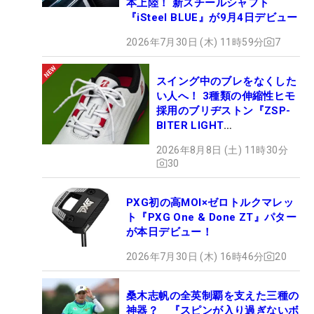
本上陸！ 新スチールシャフト
『iSteel BLUE』が9月4日デビュー
2026年7月30日 (木) 11時59分
7
スイング中のブレをなくした
い人へ！ 3種類の伸縮性ヒモ
採用のブリヂストン『ZSP-
BITER LIGHT
MAGICLACE』、8月8日デビ
2026年8月8日 (土) 11時30分
ュー
30
PXG初の高MOI×ゼロトルクマレッ
ト『PXG One & Done ZT』パター
が本日デビュー！
2026年7月30日 (木) 16時46分
20
桑木志帆の全英制覇を支えた三種の
神器？ 『スピンが入り過ぎないボ