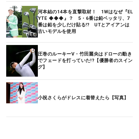
河本結の14本を直撃取材！ 1Wはなぜ『EL
YTE ◆◆◆』？ 5・6番は鉛ベッタリ、7
番は鉛を少しだけ貼る!? UTとアイアンは
古いモデルを使用
圧巻のルーキーV・竹田麗央はドローの動き
でフェードを打っていた!?【優勝者のスイン
グ】
小祝さくらがドレスに着替えたら【写真】