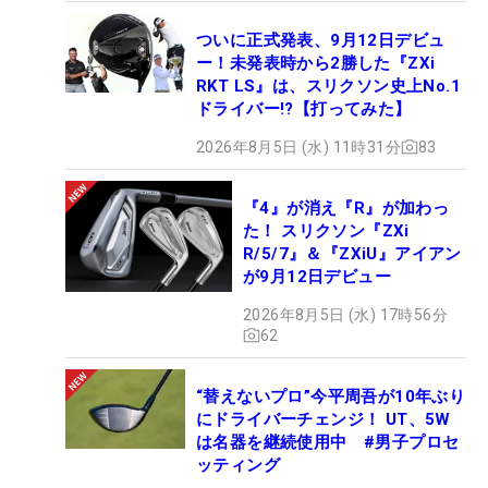
ついに正式発表、9月12日デビュ
ー！未発表時から2勝した『ZXi
RKT LS』は、スリクソン史上No.1
ドライバー!?【打ってみた】
2026年8月5日 (水) 11時31分
83
『4』が消え『R』が加わっ
た！ スリクソン『ZXi
R/5/7』＆『ZXiU』アイアン
が9月12日デビュー
2026年8月5日 (水) 17時56分
62
“替えないプロ”今平周吾が10年ぶり
にドライバーチェンジ！ UT、5W
は名器を継続使用中 #男子プロセ
ッティング