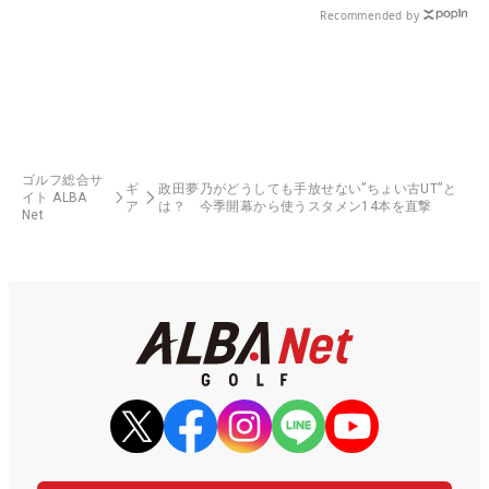
Recommended by
ゴルフ総合サ
ギ
政田夢乃がどうしても手放せない”ちょい古UT”と
イト ALBA
ア
は？ 今季開幕から使うスタメン14本を直撃
Net