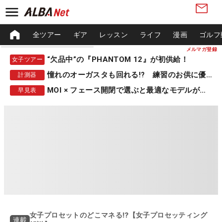
全ツアー
ギア
レッスン
ライフ
漫画
ゴルフ
メルマガ登録
“欠品中”の『PHANTOM 12』が初供給！
女子ツアー
憧れのオーガスタも回れる!? 練習のお供に優秀な一品
計測器
MOI × フェース開閉で選ぶと最適なモデルが見つかる
早見表
女子プロセットのどこマネる⁉【女子プロセッティング
連載