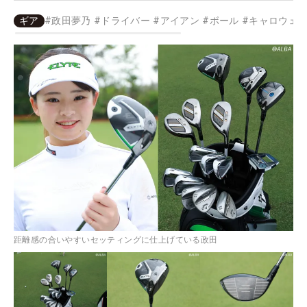
ギア
#
政田夢乃
#
ドライバー
#
アイアン
#
ボール
#
キャロウェ
距離感の合いやすいセッティングに仕上げている政田