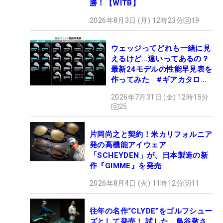
勝！【WITB】
2026年8月3日 (月) 12時23分
19
ウェッジってどれも一緒に見
えるけど…違いってあるの？
最新24モデルの性能早見表を
作ってみた #ギアカタログ
2026
2026年7月31日 (金) 12時15分
25
片岡尚之と契約！米カリフォルニア
発の高機能アイウェア
「SCHEYDEN」が、日本製造の新
作『GIMME』を発売
2026年8月4日 (火) 11時12分
11
往年の名作“CLYDE”をゴルフシュー
ズとして発売！ 試した、鳥谷敬さ