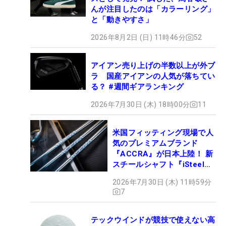
んが注目したのは「カラーリング」
と「動きやすさ」
2026年8月2日 (日) 11時46分
52
アイアン売り上げの半数以上が外ブ
ラ 国産アイアンの人気が落ちてい
る？ #週間ギアランキング
2026年7月30日 (木) 18時00分
11
米国フィッティング現場で人
気のプレミアムブランド
『ACCRA』が日本上陸！ 新
スチールシャフト『iSteel
BLUE』が9月4日デビュー
2026年7月30日 (木) 11時59分
7
テックウインドが競技で使えない高