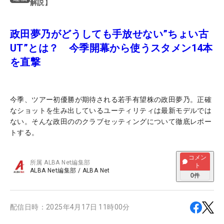
解説】
政田夢乃がどうしても手放せない”ちょい古
UT”とは？ 今季開幕から使うスタメン14本
を直撃
今季、ツアー初優勝が期待される若手有望株の政田夢乃。正確
なショットを生み出しているユーティリティは最新モデルでは
ない。そんな政田ののクラブセッティングについて徹底レポー
トする。
コメン
所属
ALBA Net編集部
ト
ALBA Net編集部
/
ALBA Net
0
件
配信日時：
2025年4月17日 11時00分