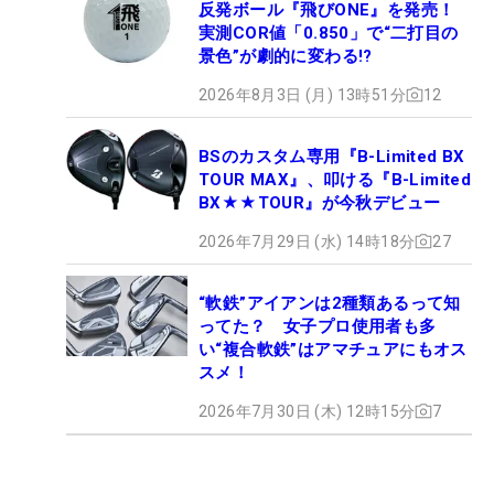
反発ボール『飛びONE』を発売！
実測COR値「0.850」で“二打目の
景色”が劇的に変わる!?
2026年8月3日 (月) 13時51分
12
BSのカスタム専用『B-Limited BX
TOUR MAX』、叩ける『B-Limited
BX★★TOUR』が今秋デビュー
2026年7月29日 (水) 14時18分
27
“軟鉄”アイアンは2種類あるって知
ってた？ 女子プロ使用者も多
い“複合軟鉄”はアマチュアにもオス
スメ！
2026年7月30日 (木) 12時15分
7