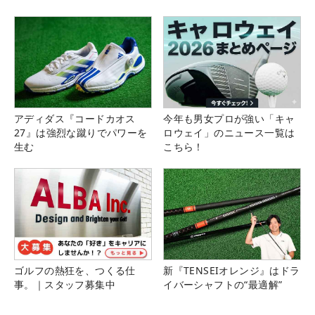
アディダス『コードカオス
今年も男女プロが強い「キャ
27』は強烈な蹴りでパワーを
ロウェイ」のニュース一覧は
生む
こちら！
ゴルフの熱狂を、つくる仕
新『TENSEIオレンジ』はドラ
事。｜スタッフ募集中
イバーシャフトの“最適解”