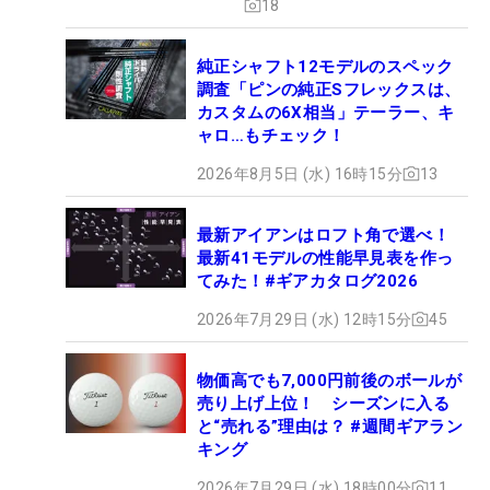
18
純正シャフト12モデルのスペック
調査「ピンの純正Sフレックスは、
カスタムの6X相当」テーラー、キ
ャロ…もチェック！
2026年8月5日 (水) 16時15分
13
最新アイアンはロフト角で選べ！
最新41モデルの性能早見表を作っ
てみた！#ギアカタログ2026
2026年7月29日 (水) 12時15分
45
物価高でも7,000円前後のボールが
売り上げ上位！ シーズンに入る
と“売れる”理由は？ #週間ギアラン
キング
2026年7月29日 (水) 18時00分
11