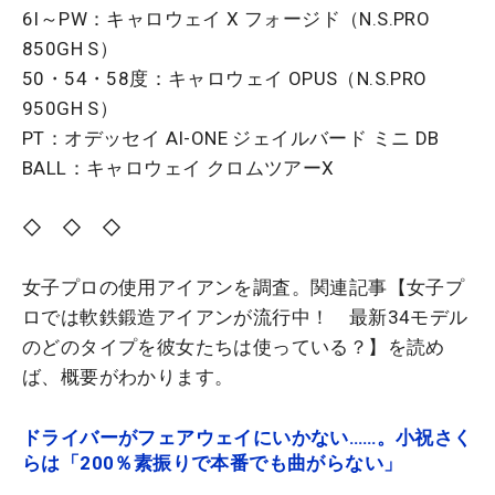
6I～PW：キャロウェイ X フォージド（N.S.PRO
850GH S）
50・54・58度：キャロウェイ OPUS（N.S.PRO
950GH S）
PT：オデッセイ AI-ONE ジェイルバード ミニ DB
BALL：キャロウェイ クロムツアーX
◇ ◇ ◇
女子プロの使用アイアンを調査。関連記事【女子プ
ロでは軟鉄鍛造アイアンが流行中！ 最新34モデル
のどのタイプを彼女たちは使っている？】を読め
ば、概要がわかります。
ドライバーがフェアウェイにいかない……。小祝さく
らは「200％素振りで本番でも曲がらない」