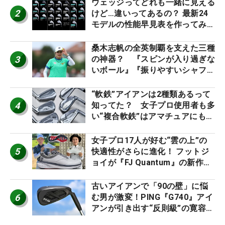
ウェッジってどれも一緒に見える
2
けど…違いってあるの？ 最新24
モデルの性能早見表を作ってみ
た #ギアカタログ2026
桑木志帆の全英制覇を支えた三種
3
の神器？ 『スピンが入り過ぎな
いボール』『振りやすいシャフ
ト』『真っすぐ飛ぶドライバ
ー』 #女子プロセッティング
“軟鉄”アイアンは2種類あるって
4
知ってた？ 女子プロ使用者も多
い“複合軟鉄”はアマチュアにもオ
ススメ！
女子プロ17人が好む“雲の上”の
5
快適性がさらに進化！ フットジ
ョイが『FJ Quantum』の新作を
発表、8月7日デビュー
古いアイアンで「90の壁」に悩
6
む男が激変！PING『G740』アイ
アンが引き出す“反則級”の寛容性
と飛びは本当だった！