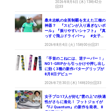
2026年8月6日 (木) 13時42分
33
桑木志帆の全英制覇を支えた三種の
神器？ 『スピンが入り過ぎないボ
ール』『振りやすいシャフト』『真
っすぐ飛ぶドライバー』 #女子プ
ロセッティング
2026年8月4日 (火) 15時00分
31
「手首のこねには、逆テーパー！」
NO1-GRIPから引っかけや押し出し
に効く3種の新作パターグリップが
8月8日デビュー
2026年7月30日 (木) 14時20分
33
女子プロ17人が好む“雲の上”の快適
性がさらに進化！ フットジョイが
『FJ Quantum』の新作を発表、8