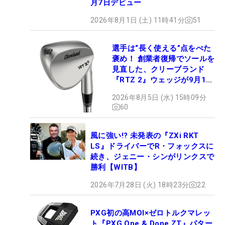
月7日デビュー
2026年8月1日 (土) 11時41分
51
選手は“長く使える”点をべた
褒め！ 創業者復帰でソールを
見直した、クリーブランド
『RTZ 2』ウェッジが9月12
日デビュー
2026年8月5日 (水) 15時09分
60
風に強い!? 未発表の『ZXi RKT
LS』ドライバーでR・フォックスに
続き、ジェニー・シンがリンクスで
勝利【WITB】
2026年7月28日 (火) 18時23分
22
PXG初の高MOI×ゼロトルクマレッ
ト『PXG One & Done ZT』パター