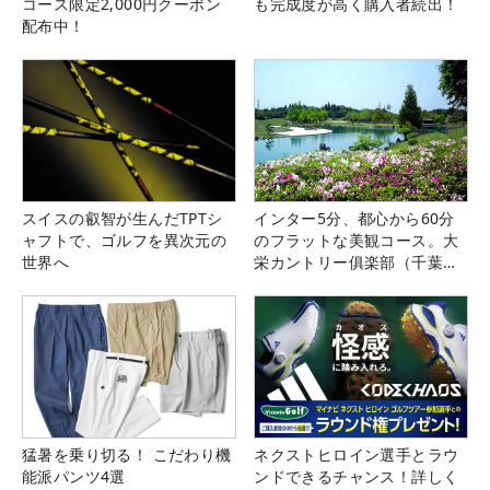
コース限定2,000円クーポン
も完成度が高く購入者続出！
配布中！
スイスの叡智が生んだTPTシ
インター5分、都心から60分
ャフトで、ゴルフを異次元の
のフラットな美観コース。大
世界へ
栄カントリー俱楽部（千葉
県）
猛暑を乗り切る！ こだわり機
ネクストヒロイン選手とラウ
能派パンツ4選
ンドできるチャンス！詳しく