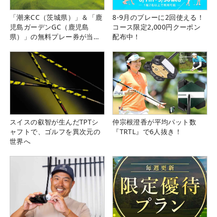
「潮来CC（茨城県）」＆「鹿
8-9月のプレーに2回使える！
児島ガーデンGC（鹿児島
コース限定2,000円クーポン
県）」の無料プレー券が当た
配布中！
る！！
スイスの叡智が生んだTPTシ
仲宗根澄香が平均パット数
ャフトで、ゴルフを異次元の
『TRTL』で6人抜き！
世界へ