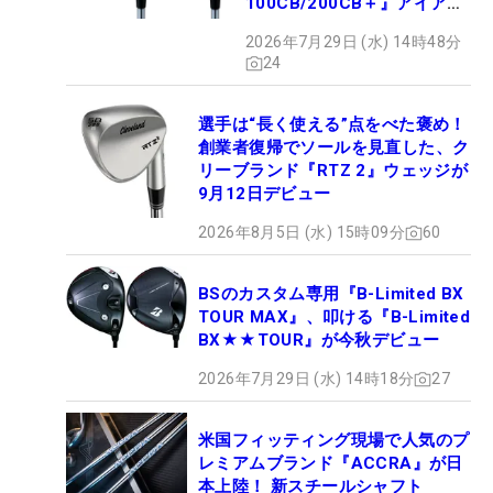
100CB/200CB＋』アイアン
が9月4日デビュー
2026年7月29日 (水) 14時48分
24
選手は“長く使える”点をべた褒め！
創業者復帰でソールを見直した、ク
リーブランド『RTZ 2』ウェッジが
9月12日デビュー
2026年8月5日 (水) 15時09分
60
BSのカスタム専用『B-Limited BX
TOUR MAX』、叩ける『B-Limited
BX★★TOUR』が今秋デビュー
2026年7月29日 (水) 14時18分
27
米国フィッティング現場で人気のプ
レミアムブランド『ACCRA』が日
本上陸！ 新スチールシャフト