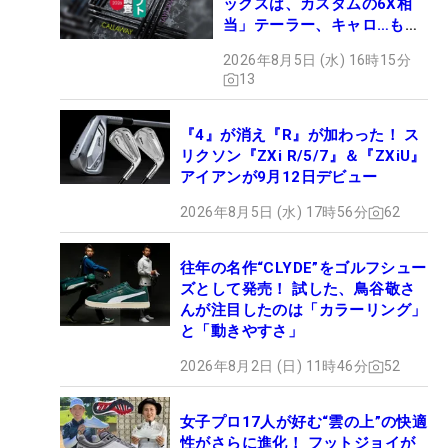
ックスは、カスタムの6X相
当」テーラー、キャロ…もチ
ェック！
2026年8月5日 (水) 16時15分
13
『4』が消え『R』が加わった！ ス
リクソン『ZXi R/5/7』＆『ZXiU』
アイアンが9月12日デビュー
2026年8月5日 (水) 17時56分
62
往年の名作“CLYDE”をゴルフシュー
ズとして発売！ 試した、鳥谷敬さ
んが注目したのは「カラーリング」
と「動きやすさ」
2026年8月2日 (日) 11時46分
52
女子プロ17人が好む“雲の上”の快適
性がさらに進化！ フットジョイが