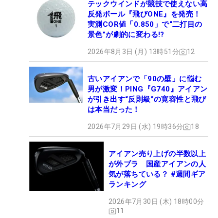
テックウインドが競技で使えない高
反発ボール『飛びONE』を発売！
実測COR値「0.850」で“二打目の
景色”が劇的に変わる!?
2026年8月3日 (月) 13時51分
12
古いアイアンで「90の壁」に悩む
男が激変！PING『G740』アイアン
が引き出す“反則級”の寛容性と飛び
は本当だった！
2026年7月29日 (水) 19時36分
18
アイアン売り上げの半数以上
が外ブラ 国産アイアンの人
気が落ちている？ #週間ギア
ランキング
2026年7月30日 (木) 18時00分
11