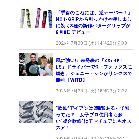
「手首のこねには、逆テーパー！」
NO1-GRIPから引っかけや押し出し
に効く3種の新作パターグリップが
8月8日デビュー
2026年7月30日 (木) 14時20分
33
風に強い!? 未発表の『ZXi RKT
LS』ドライバーでR・フォックスに
続き、ジェニー・シンがリンクスで
勝利【WITB】
2026年7月28日 (火) 18時23分
22
“軟鉄”アイアンは2種類あるって知
ってた？ 女子プロ使用者も多
い“複合軟鉄”はアマチュアにもオス
スメ！
2026年7月30日 (木) 12時15分
7