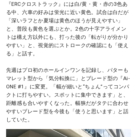
『ERCクロストラック』には白/黄・黄・赤の3色あ
る中、六車の好みは蛍光に近い黄色。試合は白だが
「深いラフとか夏場は黄色のほうが見えやすい」
と、普段も黄色を選ぶとか。2色の十字アライメン
トは構え方以外にも、打った後の「転がりが分かり
やすい」と、視覚的にストロークの確認にも「使え
る」と話す。
先週はプロ初のホールインワンを記録し、パターも
マレット型から「気分転換に」とブレード型の『Ai-
ONE #1』に変更。「幅が細いと“ちょん”ってコンパ
クトに打ちやすい。スポットに集中できます」と、
距離感も合いやすくなった。幅狭だがタテに合わせ
やすいブレード型を今後も「使うと思います」と話
していた。