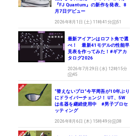
『FJ Quantum』の新作を発表、8
月7日デビュー
2026年8月1日 (土) 11時41分
51
最新アイアンはロフト角で選
べ！ 最新41モデルの性能早
見表を作ってみた！#ギアカ
タログ2026
2026年7月29日 (水) 12時15分
45
“替えないプロ”今平周吾が10年ぶり
にドライバーチェンジ！ UT、5W
は名器を継続使用中 #男子プロセ
ッティング
2026年8月6日 (木) 15時49分
38