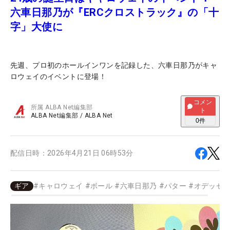
六車日那乃が『ERCクロストラック』の「十
字」大使に
先週、プロ初のホールインワンを記録した、六車日那乃がキャ
ロウェイのイベントに登場！
コメン
所属
ALBA Net編集部
ト
ALBA Net編集部
/
ALBA Net
0
件
配信日時：
2026年4月21日 06時53分
ギア
#
キャロウェイ
#
ボール
#
六車日那乃
#
パター
#
オデッセ