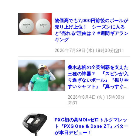
物価高でも7,000円前後のボールが
売り上げ上位！ シーズンに入る
と“売れる”理由は？ #週間ギアラン
キング
2026年7月29日 (水) 18時00分
11
桑木志帆の全英制覇を支えた
三種の神器？ 『スピンが入
り過ぎないボール』『振りや
すいシャフト』『真っすぐ飛
ぶドライバー』 #女子プロ
2026年8月4日 (火) 15時00分
セッティング
31
PXG初の高MOI×ゼロトルクマレッ
ト『PXG One & Done ZT』パター
が本日デビュー！