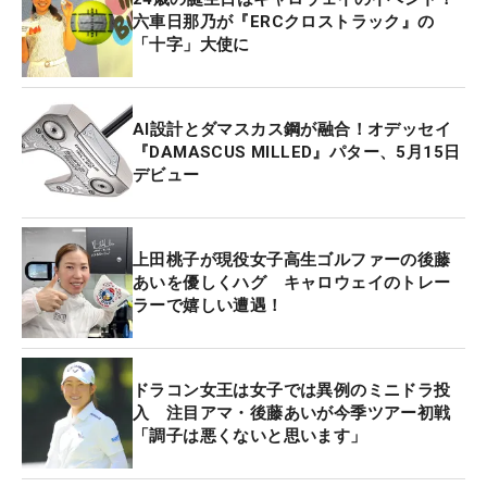
六車日那乃が『ERCクロストラック』の
「十字」大使に
AI設計とダマスカス鋼が融合！オデッセイ
『DAMASCUS MILLED』パター、5月15日
デビュー
上田桃子が現役女子高生ゴルファーの後藤
あいを優しくハグ キャロウェイのトレー
ラーで嬉しい遭遇！
ドラコン女王は女子では異例のミニドラ投
入 注目アマ・後藤あいが今季ツアー初戦
「調子は悪くないと思います」