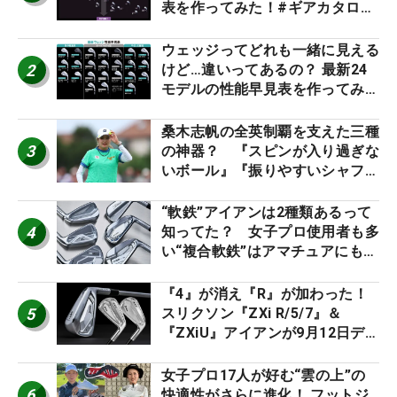
表を作ってみた！#ギアカタログ
2026
ウェッジってどれも一緒に見える
2
けど…違いってあるの？ 最新24
モデルの性能早見表を作ってみ
た #ギアカタログ2026
桑木志帆の全英制覇を支えた三種
3
の神器？ 『スピンが入り過ぎな
いボール』『振りやすいシャフ
ト』『真っすぐ飛ぶドライバ
ー』 #女子プロセッティング
“軟鉄”アイアンは2種類あるって
4
知ってた？ 女子プロ使用者も多
い“複合軟鉄”はアマチュアにもオ
ススメ！
『4』が消え『R』が加わった！
5
スリクソン『ZXi R/5/7』＆
『ZXiU』アイアンが9月12日デ
ビュー
女子プロ17人が好む“雲の上”の
6
快適性がさらに進化！ フットジ