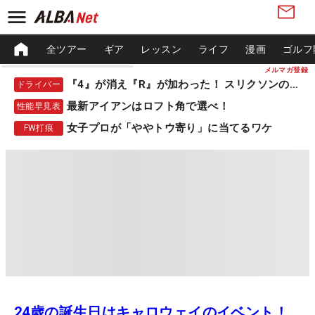
全ツアー
ギア
レッスン
ライフ
漫画
ゴルフ
メルマガ登録
『4』が消え『R』が加わった！ スリクソンの新作
ドライバー
最新アイアンはロフト角で選べ！
性能早見表
女子プロが「ややトウ寄り」に当てるワケ
FW打痕
24歳の誕生日はキャロウェイのイベント！