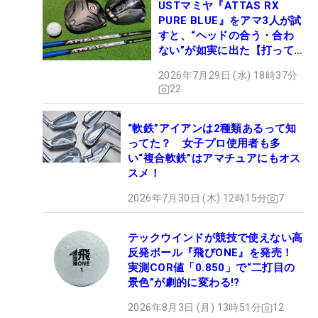
USTマミヤ『ATTAS RX
PURE BLUE』をアマ3人が試
すと、“ヘッドの合う・合わ
ない”が如実に出た【打って
みた】
2026年7月29日 (水) 18時37分
22
“軟鉄”アイアンは2種類あるって知
ってた？ 女子プロ使用者も多
い“複合軟鉄”はアマチュアにもオス
スメ！
2026年7月30日 (木) 12時15分
7
テックウインドが競技で使えない高
反発ボール『飛びONE』を発売！
実測COR値「0.850」で“二打目の
景色”が劇的に変わる!?
2026年8月3日 (月) 13時51分
12