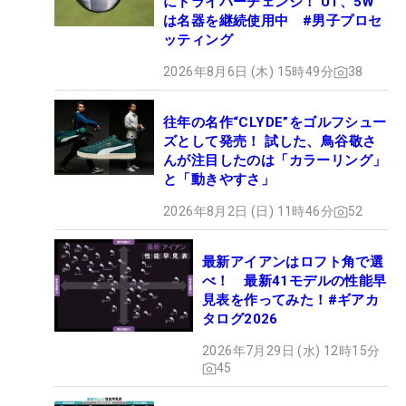
にドライバーチェンジ！ UT、5W
は名器を継続使用中 #男子プロセ
ッティング
2026年8月6日 (木) 15時49分
38
往年の名作“CLYDE”をゴルフシュー
ズとして発売！ 試した、鳥谷敬さ
んが注目したのは「カラーリング」
と「動きやすさ」
2026年8月2日 (日) 11時46分
52
最新アイアンはロフト角で選
べ！ 最新41モデルの性能早
見表を作ってみた！#ギアカ
タログ2026
2026年7月29日 (水) 12時15分
45