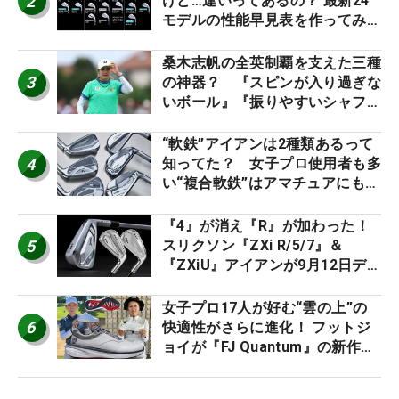
2
けど…違いってあるの？ 最新24
モデルの性能早見表を作ってみ
た #ギアカタログ2026
桑木志帆の全英制覇を支えた三種
3
の神器？ 『スピンが入り過ぎな
いボール』『振りやすいシャフ
ト』『真っすぐ飛ぶドライバ
ー』 #女子プロセッティング
“軟鉄”アイアンは2種類あるって
4
知ってた？ 女子プロ使用者も多
い“複合軟鉄”はアマチュアにもオ
ススメ！
『4』が消え『R』が加わった！
5
スリクソン『ZXi R/5/7』＆
『ZXiU』アイアンが9月12日デ
ビュー
女子プロ17人が好む“雲の上”の
6
快適性がさらに進化！ フットジ
ョイが『FJ Quantum』の新作を
発表、8月7日デビュー