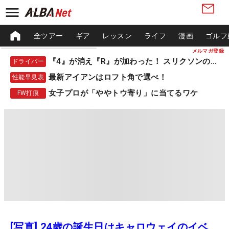
全ツアー
ギア
レッスン
ライフ
漫画
ゴルフ
メルマガ登録
『4』が消え『R』が加わった！ スリクソンの新作
ドライバー
最新アイアンはロフト角で選べ！
性能早見表
女子プロが「ややトウ寄り」に当てるワケ
FW打痕
[写真] 24歳の誕生日はキャロウェイのイベ