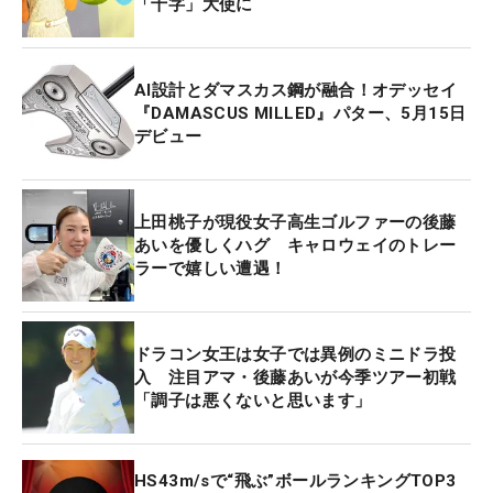
「十字」大使に
AI設計とダマスカス鋼が融合！オデッセイ
『DAMASCUS MILLED』パター、5月15日
デビュー
上田桃子が現役女子高生ゴルファーの後藤
あいを優しくハグ キャロウェイのトレー
ラーで嬉しい遭遇！
ドラコン女王は女子では異例のミニドラ投
入 注目アマ・後藤あいが今季ツアー初戦
「調子は悪くないと思います」
HS43m/sで“飛ぶ”ボールランキングTOP3