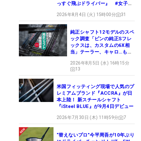
っすぐ飛ぶドライバー』 #女子プ
ロセッティング
2026年8月4日 (火) 15時00分
31
純正シャフト12モデルのスペ
ック調査「ピンの純正Sフレ
ックスは、カスタムの6X相
当」テーラー、キャロ…もチ
ェック！
2026年8月5日 (水) 16時15分
13
米国フィッティング現場で人気のプ
レミアムブランド『ACCRA』が日
本上陸！ 新スチールシャフト
『iSteel BLUE』が9月4日デビュー
2026年7月30日 (木) 11時59分
7
“替えないプロ”今平周吾が10年ぶり