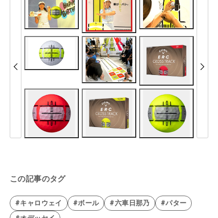
この記事のタグ
#キャロウェイ
#ボール
#六車日那乃
#パター