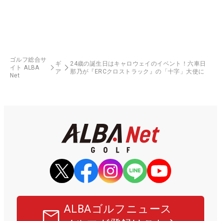
ゴルフ総合サ
ギ
24歳の誕生日はキャロウェイのイベント！六車日
イト ALBA
ア
那乃が『ERCクロストラック』の「十字」大使に
Net
ALBAゴルフニュース