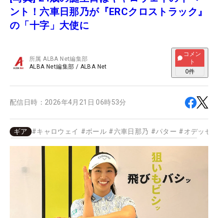
ント！六車日那乃が『ERCクロストラック』
の「十字」大使に
コメン
所属
ALBA Net編集部
ト
ALBA Net編集部
/
ALBA Net
0
件
配信日時：
2026年4月21日 06時53分
ギア
#
キャロウェイ
#
ボール
#
六車日那乃
#
パター
#
オデッセ