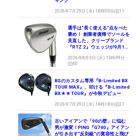
キング
2026年7月29日 (水) 18時00分
11
選手は“長く使える”点をべた
褒め！ 創業者復帰でソールを
見直した、クリーブランド
『RTZ 2』ウェッジが9月12
日デビュー
2026年8月5日 (水) 15時09分
60
BSのカスタム専用『B-Limited BX
TOUR MAX』、叩ける『B-Limited
BX★★TOUR』が今秋デビュー
2026年7月29日 (水) 14時18分
27
古いアイアンで「90の壁」に悩む
男が激変！PING『G740』アイアン
が引き出す“反則級”の寛容性と飛び