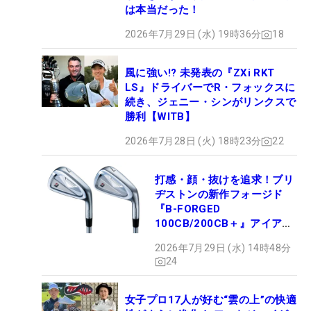
は本当だった！
2026年7月29日 (水) 19時36分
18
風に強い!? 未発表の『ZXi RKT
LS』ドライバーでR・フォックスに
続き、ジェニー・シンがリンクスで
勝利【WITB】
2026年7月28日 (火) 18時23分
22
打感・顔・抜けを追求！ブリ
ヂストンの新作フォージド
『B-FORGED
100CB/200CB＋』アイアン
が9月4日デビュー
2026年7月29日 (水) 14時48分
24
女子プロ17人が好む“雲の上”の快適