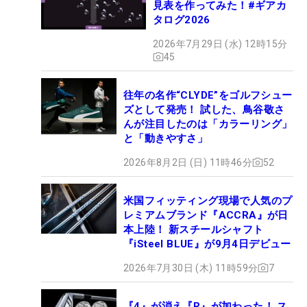
見表を作ってみた！#ギアカ
タログ2026
2026年7月29日 (水) 12時15分
45
往年の名作“CLYDE”をゴルフシュー
ズとして発売！ 試した、鳥谷敬さ
んが注目したのは「カラーリング」
と「動きやすさ」
2026年8月2日 (日) 11時46分
52
米国フィッティング現場で人気のプ
レミアムブランド『ACCRA』が日
本上陸！ 新スチールシャフト
『iSteel BLUE』が9月4日デビュー
2026年7月30日 (木) 11時59分
7
『4』が消え『R』が加わった！ ス