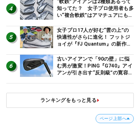
ー』 #女子プロセッティング
“軟鉄”アイアンは2種類あるって
4
知ってた？ 女子プロ使用者も多
い“複合軟鉄”はアマチュアにもオ
ススメ！
女子プロ17人が好む“雲の上”の
5
快適性がさらに進化！ フットジ
ョイが『FJ Quantum』の新作を
発表、8月7日デビュー
古いアイアンで「90の壁」に悩
6
む男が激変！PING『G740』アイ
アンが引き出す“反則級”の寛容性
と飛びは本当だった！
ランキングをもっと見る
ページ上部へ