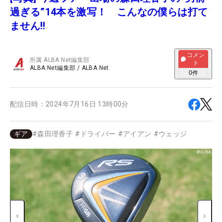
過ぎる”14本を激写！ こんなの僕らは打て
ません‼
コメン
所属
ALBA Net編集部
ト
ALBA Net編集部
/
ALBA Net
0
件
配信日時：
2024年7月16日 13時00分
ギア
#
森田理香子
#
ドライバー
#
アイアン
#
ウェッジ