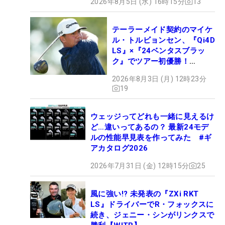
2026年8月5日 (水) 16時15分
13
テーラーメイド契約のマイケ
ル・トルビョンセン、『Qi4D
LS』×『24ベンタスブラッ
ク』でツアー初優勝！
【WITB】
2026年8月3日 (月) 12時23分
19
ウェッジってどれも一緒に見えるけ
ど…違いってあるの？ 最新24モデ
ルの性能早見表を作ってみた #ギ
アカタログ2026
2026年7月31日 (金) 12時15分
25
風に強い!? 未発表の『ZXi RKT
LS』ドライバーでR・フォックスに
続き、ジェニー・シンがリンクスで