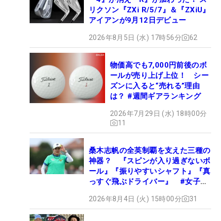
リクソン『ZXi R/5/7』＆『ZXiU』
アイアンが9月12日デビュー
2026年8月5日 (水) 17時56分
62
物価高でも7,000円前後のボ
ールが売り上げ上位！ シー
ズンに入ると“売れる”理由
は？ #週間ギアランキング
2026年7月29日 (水) 18時00分
11
桑木志帆の全英制覇を支えた三種の
神器？ 『スピンが入り過ぎないボ
ール』『振りやすいシャフト』『真
っすぐ飛ぶドライバー』 #女子プ
ロセッティング
2026年8月4日 (火) 15時00分
31