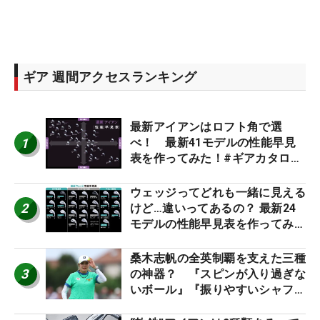
ギア 週間アクセスランキング
最新アイアンはロフト角で選
1
べ！ 最新41モデルの性能早見
表を作ってみた！#ギアカタログ
2026
ウェッジってどれも一緒に見える
2
けど…違いってあるの？ 最新24
モデルの性能早見表を作ってみ
た #ギアカタログ2026
桑木志帆の全英制覇を支えた三種
3
の神器？ 『スピンが入り過ぎな
いボール』『振りやすいシャフ
ト』『真っすぐ飛ぶドライバ