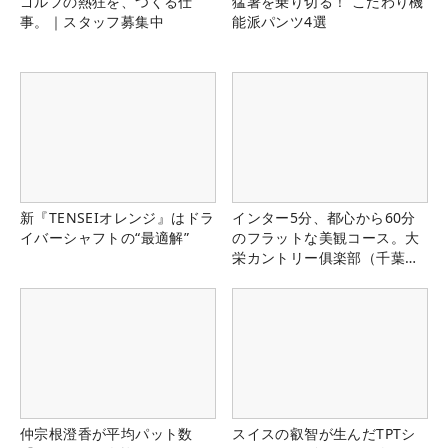
ゴルフの熱狂を、つくる仕
猛暑を乗り切る！ こだわり機
事。｜スタッフ募集中
能派パンツ4選
新『TENSEIオレンジ』はドラ
インター5分、都心から60分
イバーシャフトの“最適解”
のフラットな美観コース。大
栄カントリー俱楽部（千葉
県）
仲宗根澄香が平均パット数
スイスの叡智が生んだTPTシ