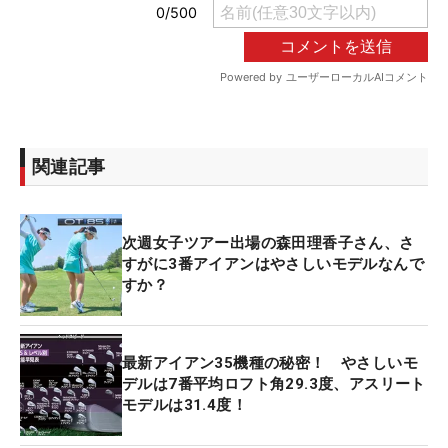
関連記事
次週女子ツアー出場の森田理香子さん、さ
すがに3番アイアンはやさしいモデルなんで
すか？
最新アイアン35機種の秘密！ やさしいモ
デルは7番平均ロフト角29.3度、アスリート
モデルは31.4度！