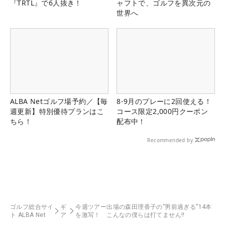
『TRTL』で6人抜き！
ャフトで、ゴルフを異次元の
世界へ
ALBA Netゴルフ場予約／【毎
8-9月のプレーに2回使える！
週更新】特別優待プランはこ
コース限定2,000円クーポン
ちら！
配布中！
Recommended by
ゴルフ総合サイ
ギ
今週ツアー出場の森田理香子の”男前過ぎる”14本
ト ALBA Net
ア
を激写！ こんなの僕らは打てません‼