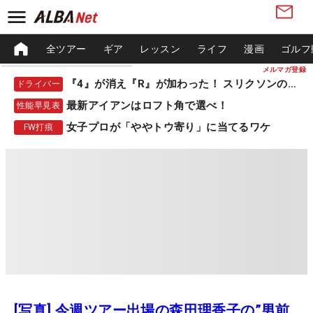
全ツアー
ギア
レッスン
ライフ
漫画
ゴルフ
メルマガ登録
『4』が消え『R』が加わった！ スリクソンの新作
ドライバー
最新アイアンはロフト角で選べ！
性能早見表
女子プロが「ややトウ寄り」に当てるワケ
FW打痕
[写真] 今週ツアー出場の森田理香子の”男前