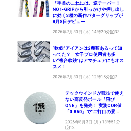
「手首のこねには、逆テーパー！」
NO1-GRIPから引っかけや押し出し
に効く3種の新作パターグリップが
8月8日デビュー
2026年7月30日 (木) 14時20分
33
“軟鉄”アイアンは2種類あるって知
ってた？ 女子プロ使用者も多
い“複合軟鉄”はアマチュアにもオス
スメ！
2026年7月30日 (木) 12時15分
7
テックウインドが競技で使え
ない高反発ボール『飛び
ONE』を発売！ 実測COR値
「0.850」で“二打目の景
色”が劇的に変わる!?
2026年8月3日 (月) 13時51分
12