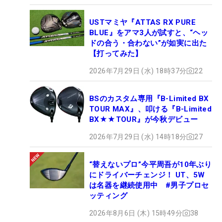
USTマミヤ『ATTAS RX PURE
BLUE』をアマ3人が試すと、“ヘッ
ドの合う・合わない”が如実に出た
【打ってみた】
2026年7月29日 (水) 18時37分
22
BSのカスタム専用『B-Limited BX
TOUR MAX』、叩ける『B-Limited
BX★★TOUR』が今秋デビュー
2026年7月29日 (水) 14時18分
27
“替えないプロ”今平周吾が10年ぶり
にドライバーチェンジ！ UT、5W
は名器を継続使用中 #男子プロセ
ッティング
2026年8月6日 (木) 15時49分
38