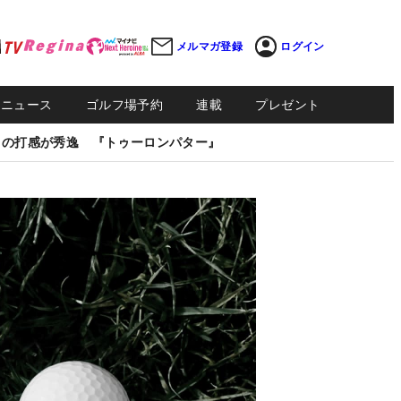
メルマガ登録
ログイン
Sニュース
ゴルフ場予約
連載
プレゼント
しの打感が秀逸 『トゥーロンパター』