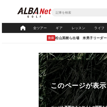
全ツアー
ギア
レッスン
ライフ
松山英樹ら出場 米男子リーダー
注目
このページが表示