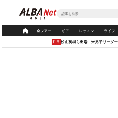
全ツアー
ギア
レッスン
ライフ
松山英樹ら出場 米男子リーダー
注目