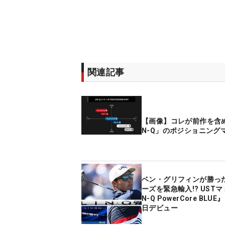
関連記事
【画像】コレが前作を含め
N-Q」のポジショニング
ベン・グリフィンが勝っ
ーズを緊急輸入!? USTマ
N-Q PowerCore BLUE
日デビュー