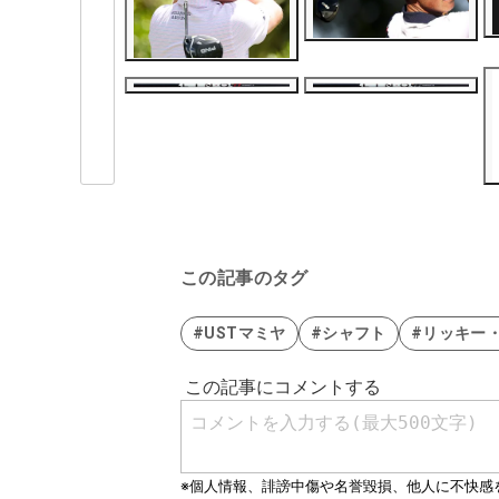
この記事のタグ
#USTマミヤ
#シャフト
#リッキー