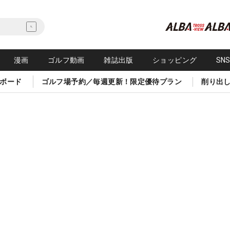
漫画
ゴルフ動画
雑誌出版
ショッピング
SN
ボード
ゴルフ場予約／毎週更新！限定優待プラン
削り出