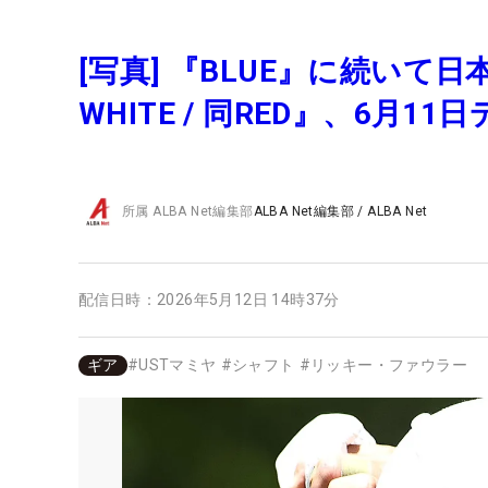
[写真] 『BLUE』に続いて日本上
WHITE / 同RED』、6月11
所属
ALBA Net編集部
ALBA Net編集部
/
ALBA Net
配信日時：
2026年5月12日 14時37分
ギア
#
USTマミヤ
#
シャフト
#
リッキー・ファウラー