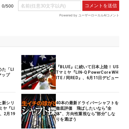
『BLUE』に続いて日本上陸！ US
た「LI
Tマミヤ『LIN-Q PowerCore WH
マップ
ITE / 同RED』、6月11日デビュー
た新シリ
40本の最新ドライバーシャフトを
ミヤ『LI
徹底評価 飛ばしたいなら“全
』、2月19
体”、方向性重視なら“部分”しな
りを選ぼう