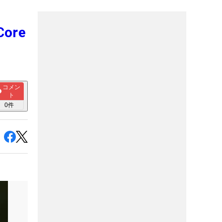
ore
コメン
ト
0
件