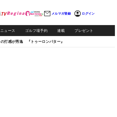
メルマガ登録
ログイン
Sニュース
ゴルフ場予約
連載
プレゼント
しの打感が秀逸 『トゥーロンパター』