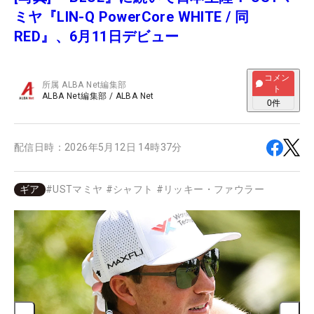
ミヤ『LIN-Q PowerCore WHITE / 同
RED』、6月11日デビュー
コメン
所属
ALBA Net編集部
ト
ALBA Net編集部
/
ALBA Net
0
件
配信日時：
2026年5月12日 14時37分
ギア
#
USTマミヤ
#
シャフト
#
リッキー・ファウラー