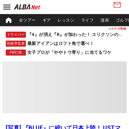
全ツアー
ギア
レッスン
ライフ
漫画
ゴルフ
メルマガ登録
『4』が消え『R』が加わった！ スリクソンの新作
ドライバー
最新アイアンはロフト角で選べ！
性能早見表
女子プロが「ややトウ寄り」に当てるワケ
FW打痕
[写真] 『BLUE』に続いて日本上陸！ USTマ