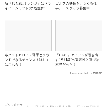
新『TENSEIオレンジ』はドラ
ゴルフの熱狂を、つくる仕
イバーシャフトの“最適解”
事。｜スタッフ募集中
ネクストヒロイン選手とラウ
『G740』アイアンが引き出
ンドできるチャンス！詳しく
す“反則級”の寛容性と飛びは
はこちら！
本当だった！
Recommended by
ゴルフ総合サ
ギ
『BLUE』に続いて日本上陸！ USTマミヤ『LIN-Q