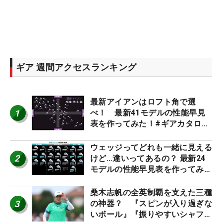
ギア 週間アクセスランキング
最新アイアンはロフト角で選
1
べ！ 最新41モデルの性能早見
表を作ってみた！#ギアカタログ
2026
ウェッジってどれも一緒に見える
2
けど…違いってあるの？ 最新24
モデルの性能早見表を作ってみ
た #ギアカタログ2026
桑木志帆の全英制覇を支えた三種
3
の神器？ 『スピンが入り過ぎな
いボール』『振りやすいシャフ