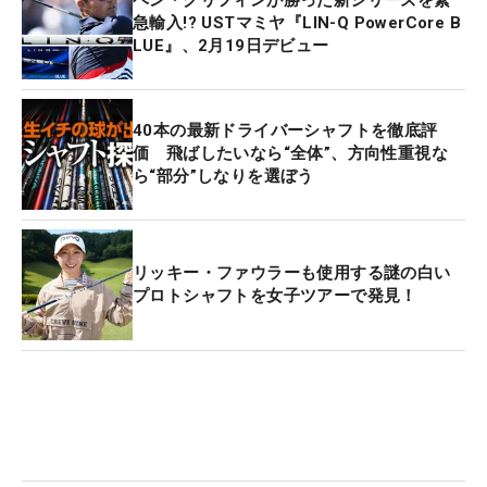
ベン・グリフィンが勝った新シリーズを緊
急輸入!? USTマミヤ『LIN-Q PowerCore B
LUE』、2月19日デビュー
40本の最新ドライバーシャフトを徹底評
価 飛ばしたいなら“全体”、方向性重視な
ら“部分”しなりを選ぼう
リッキー・ファウラーも使用する謎の白い
プロトシャフトを女子ツアーで発見！