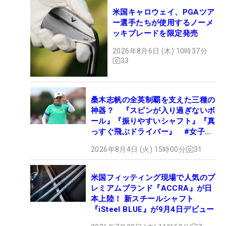
米国キャロウェイ、PGAツア
ー選手たちが使用するノーメ
ッキブレードを限定発売
2026年8月6日 (木) 10時37分
33
桑木志帆の全英制覇を支えた三種の
神器？ 『スピンが入り過ぎないボ
ール』『振りやすいシャフト』『真
っすぐ飛ぶドライバー』 #女子プ
ロセッティング
2026年8月4日 (火) 15時00分
31
米国フィッティング現場で人気のプ
レミアムブランド『ACCRA』が日
本上陸！ 新スチールシャフト
『iSteel BLUE』が9月4日デビュー