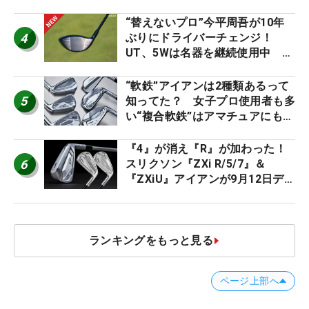
ト』『真っすぐ飛ぶドライバ
ー』 #女子プロセッティング
“替えないプロ”今平周吾が10年
4
ぶりにドライバーチェンジ！
UT、5Wは名器を継続使用中 #
男子プロセッティング
“軟鉄”アイアンは2種類あるって
5
知ってた？ 女子プロ使用者も多
い“複合軟鉄”はアマチュアにもオ
ススメ！
『4』が消え『R』が加わった！
6
スリクソン『ZXi R/5/7』＆
『ZXiU』アイアンが9月12日デ
ビュー
ランキングをもっと見る
ページ上部へ