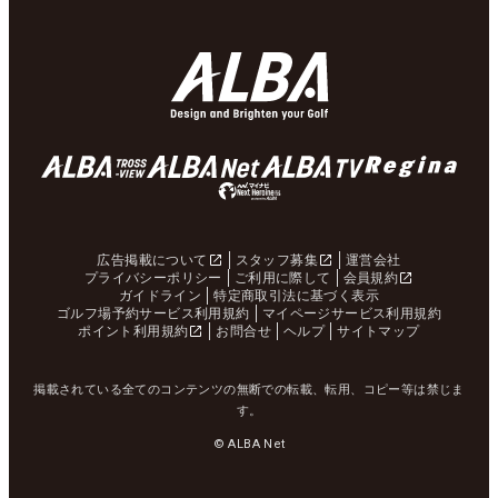
広告掲載について
スタッフ募集
運営会社
プライバシーポリシー
ご利用に際して
会員規約
ガイドライン
特定商取引法に基づく表示
ゴルフ場予約サービス利用規約
マイページサービス利用規約
ポイント利用規約
お問合せ
ヘルプ
サイトマップ
掲載されている全てのコンテンツの無断での転載、転用、コピー等は禁じま
す。
© ALBA Net