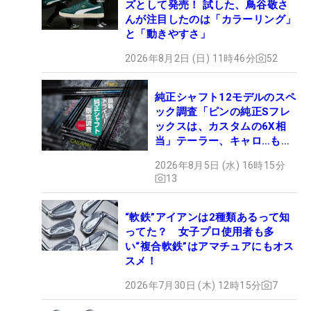
ズとして発売！ 試した、鳥谷敬さ
んが注目したのは「カラーリング」
と「動きやすさ」
2026年8月2日 (日) 11時46分
52
純正シャフト12モデルのスペ
ック調査「ピンの純正Sフレ
ックスは、カスタムの6X相
当」テーラー、キャロ…もチ
ェック！
2026年8月5日 (水) 16時15分
13
“軟鉄”アイアンは2種類あるって知
ってた？ 女子プロ使用者も多
い“複合軟鉄”はアマチュアにもオス
スメ！
2026年7月30日 (木) 12時15分
7