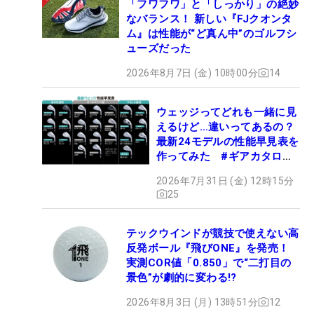
「フワフワ」と「しっかり」の絶妙
なバランス！ 新しい『FJクオンタ
ム』は性能が“ど真ん中”のゴルフシ
ューズだった
2026年8月7日 (金) 10時00分
14
ウェッジってどれも一緒に見
えるけど…違いってあるの？
最新24モデルの性能早見表を
作ってみた #ギアカタログ
2026
2026年7月31日 (金) 12時15分
25
テックウインドが競技で使えない高
反発ボール『飛びONE』を発売！
実測COR値「0.850」で“二打目の
景色”が劇的に変わる!?
2026年8月3日 (月) 13時51分
12