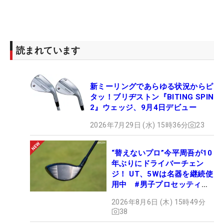
読まれています
新ミーリングであらゆる状況からピ
タッ！ブリヂストン『BITING SPIN
2』ウェッジ、9月4日デビュー
2026年7月29日 (水) 15時36分
23
“替えないプロ”今平周吾が10
年ぶりにドライバーチェン
ジ！ UT、5Wは名器を継続使
用中 #男子プロセッティン
グ
2026年8月6日 (木) 15時49分
38