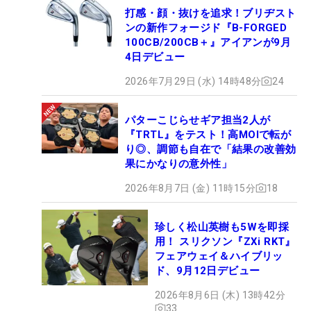
打感・顔・抜けを追求！ブリヂスト
ンの新作フォージド『B-FORGED
100CB/200CB＋』アイアンが9月
4日デビュー
2026年7月29日 (水) 14時48分
24
パターこじらせギア担当2人が
『TRTL』をテスト！高MOIで転が
り◎、調節も自在で「結果の改善効
果にかなりの意外性」
2026年8月7日 (金) 11時15分
18
珍しく松山英樹も5Wを即採
用！ スリクソン『ZXi RKT』
フェアウェイ＆ハイブリッ
ド、9月12日デビュー
2026年8月6日 (木) 13時42分
33