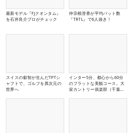
最新モデル『FJクオンタム』
仲宗根澄香が平均パット数
を石井良介プロがチェック
『TRTL』で6人抜き！
スイスの叡智が生んだTPTシ
インター5分、都心から60分
ャフトで、ゴルフを異次元の
のフラットな美観コース。大
世界へ
栄カントリー俱楽部（千葉
県）