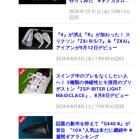
作ってみた #ギアカタログ
2026
2026年7月31日 (金) 12時15分
25
『4』が消え『R』が加わった！ ス
リクソン『ZXi R/5/7』＆『ZXiU』
アイアンが9月12日デビュー
2026年8月5日 (水) 17時56分
62
スイング中のブレをなくしたい人
へ！ 3種類の伸縮性ヒモ採用のブリ
ヂストン『ZSP-BITER LIGHT
MAGICLACE』、8月8日デビュー
2026年8月8日 (土) 11時30分
30
話題の新作を抑えて『G440 K』が
首位 “10Ｋ”人気は未だに継続中 #
週間ギアランキング