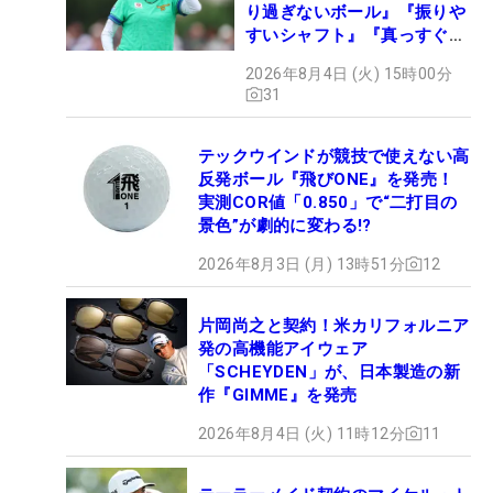
り過ぎないボール』『振りや
すいシャフト』『真っすぐ飛
ぶドライバー』 #女子プロ
2026年8月4日 (火) 15時00分
セッティング
31
テックウインドが競技で使えない高
反発ボール『飛びONE』を発売！
実測COR値「0.850」で“二打目の
景色”が劇的に変わる!?
2026年8月3日 (月) 13時51分
12
片岡尚之と契約！米カリフォルニア
発の高機能アイウェア
「SCHEYDEN」が、日本製造の新
作『GIMME』を発売
2026年8月4日 (火) 11時12分
11