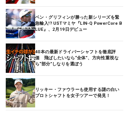
ベン・グリフィンが勝った新シリーズを緊
急輸入!? USTマミヤ『LIN-Q PowerCore B
LUE』、2月19日デビュー
40本の最新ドライバーシャフトを徹底評
価 飛ばしたいなら“全体”、方向性重視な
ら“部分”しなりを選ぼう
リッキー・ファウラーも使用する謎の白い
プロトシャフトを女子ツアーで発見！