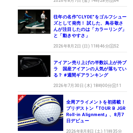
2026年8月7日 (金) 14時28分
64
往年の名作“CLYDE”をゴルフシュー
ズとして発売！ 試した、鳥谷敬さ
んが注目したのは「カラーリング」
と「動きやすさ」
2026年8月2日 (日) 11時46分
52
アイアン売り上げの半数以上が外ブ
ラ 国産アイアンの人気が落ちてい
る？ #週間ギアランキング
2026年7月30日 (木) 18時00分
11
全周アライメントを初搭載！
ブリヂストン『TOUR B JGR
Roll-in Alignment』、8月7
日デビュー
2026年8月8日 (土) 11時35分