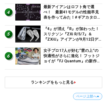
ト』『真っすぐ飛ぶドライバ
ー』 #女子プロセッティング
最新アイアンはロフト角で選
4
べ！ 最新41モデルの性能早見
表を作ってみた！#ギアカタログ
2026
『4』が消え『R』が加わった！
5
スリクソン『ZXi R/5/7』＆
『ZXiU』アイアンが9月12日デ
ビュー
女子プロ17人が好む“雲の上”の
6
快適性がさらに進化！ フットジ
ョイが『FJ Quantum』の新作を
発表、8月7日デビュー
ランキングをもっと見る
ページ上部へ