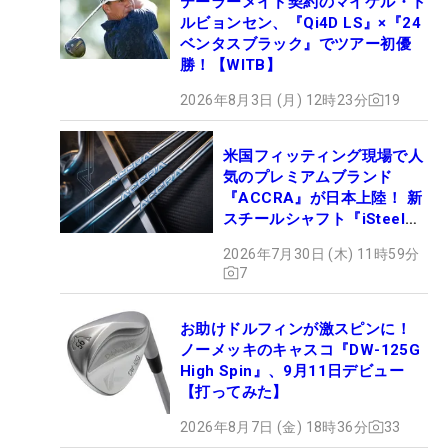
テーラーメイド契約のマイケル・ト
ルビョンセン、『Qi4D LS』×『24
ベンタスブラック』でツアー初優
勝！【WITB】
2026年8月3日 (月) 12時23分
19
米国フィッティング現場で人
気のプレミアムブランド
『ACCRA』が日本上陸！ 新
スチールシャフト『iSteel
BLUE』が9月4日デビュー
2026年7月30日 (木) 11時59分
7
お助けドルフィンが激スピンに！
ノーメッキのキャスコ『DW-125G
High Spin』、9月11日デビュー
【打ってみた】
2026年8月7日 (金) 18時36分
33