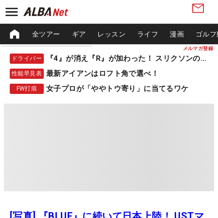
全ツアー
ギア
レッスン
ライフ
漫画
ゴルフ
メルマガ登録
『4』が消え『R』が加わった！ スリクソンの新作
ドライバー
最新アイアンはロフト角で選べ！
性能早見表
女子プロが「ややトウ寄り」に当てるワケ
FW打痕
[写真] 『BLUE』に続いて日本上陸！ USTマ