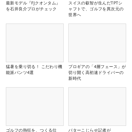
最新モデル『FJクオンタム』
スイスの叡智が生んだTPTシ
を石井良介プロがチェック
ャフトで、ゴルフを異次元の
世界へ
猛暑を乗り切る！ こだわり機
プロギアの「4層フェース」が
能派パンツ4選
切り開く高初速ドライバーの
新時代
ゴルフの熱狂を、つくる仕
パターこじらせ記者が