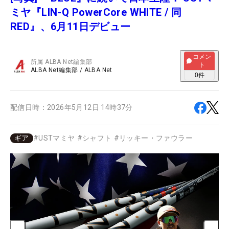
ミヤ『LIN-Q PowerCore WHITE / 同
RED』、6月11日デビュー
コメン
所属
ALBA Net編集部
ト
ALBA Net編集部
/
ALBA Net
0
件
配信日時：
2026年5月12日 14時37分
ギア
#
USTマミヤ
#
シャフト
#
リッキー・ファウラー