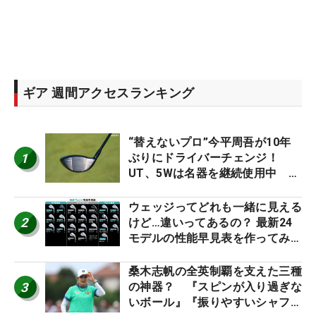
ギア 週間アクセスランキング
“替えないプロ”今平周吾が10年
1
ぶりにドライバーチェンジ！
UT、5Wは名器を継続使用中 #
男子プロセッティング
ウェッジってどれも一緒に見える
2
けど…違いってあるの？ 最新24
モデルの性能早見表を作ってみ
た #ギアカタログ2026
桑木志帆の全英制覇を支えた三種
3
の神器？ 『スピンが入り過ぎな
いボール』『振りやすいシャフ