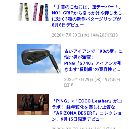
「手首のこねには、逆テーパー！」
NO1-GRIPから引っかけや押し出し
に効く3種の新作パターグリップが
8月8日デビュー
2026年7月30日 (木) 14時20分
33
古いアイアンで「90の壁」に
悩む男が激変！
PING『G740』アイアンが引
き出す“反則級”の寛容性と飛
びは本当だった！
2026年7月29日 (水) 19時36分
18
「PING」×「ECCO Leather」がコ
ラボ！ 経年変化を楽しむ上質な
『ARIZONA DESERT』コレクショ
ン、9月15日限定デビュー