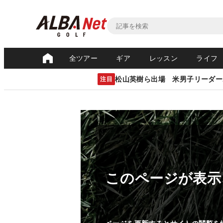
全ツアー
ギア
レッスン
ライフ
松山英樹ら出場 米男子リーダー
注目
このページが表示