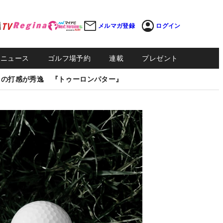
メルマガ登録
ログイン
Sニュース
ゴルフ場予約
連載
プレゼント
しの打感が秀逸 『トゥーロンパター』