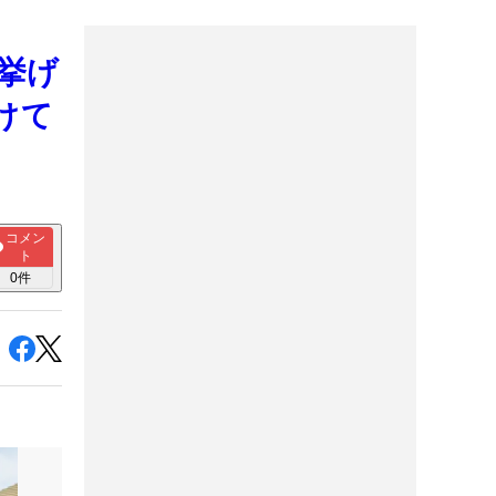
を挙げ
けて
コメン
ト
0
件