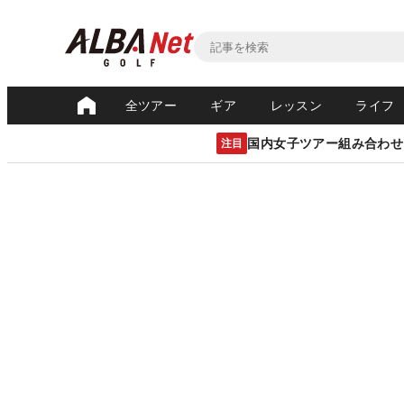
全ツアー
ギア
レッスン
ライフ
国内女子ツアー組み合わせ
注目