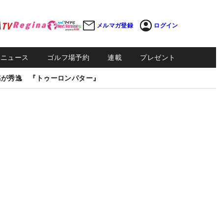
メルマガ登録
ログイン
Sニュース
ゴルフ場予約
連載
プレゼント
感が秀逸 『トゥーロンパター』