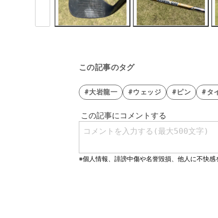
この記事のタグ
#大岩龍一
#ウェッジ
#ピン
#タ