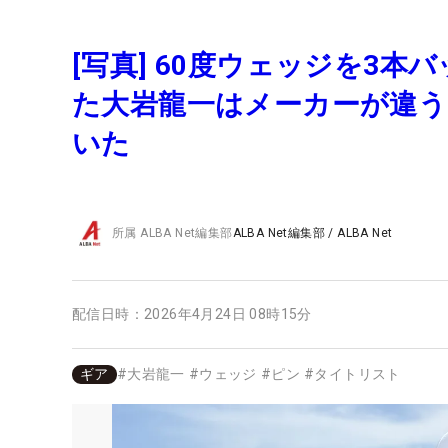
[写真] 60度ウェッジを3
た大岩龍一はメーカーが違
いた
所属
ALBA Net編集部
ALBA Net編集部
/
ALBA Net
配信日時：
2026年4月24日 08時15分
ギア
#
大岩龍一
#
ウェッジ
#
ピン
#
タイトリスト