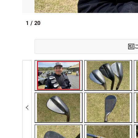
1
/
20