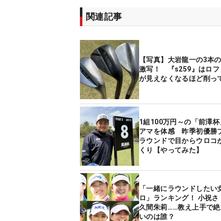
関連記事
【写真】大岩龍一の3本の
激写！ 『s259』はロ
が見えなくなるほど削っ
1組100万円～の「前澤
アマを体感 昨季初優勝
ラウンドで目からウロコ
くり【やってみた】
「一緒にラウンドしたい
ロ」ランキング！ 小祝さ
久間朱莉……教え上手で
いのは誰？