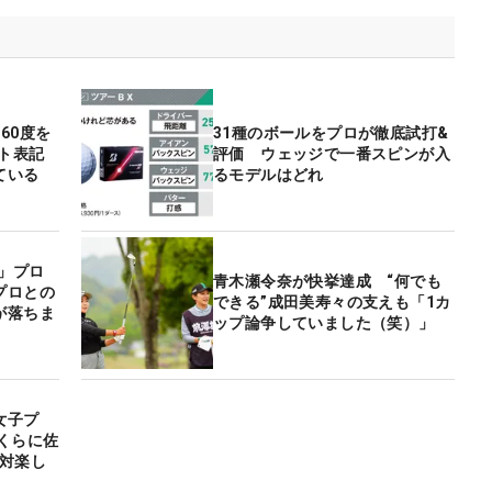
60度を
31種のボールをプロが徹底試打&
フト表記
評価 ウェッジで一番スピンが入
ている
るモデルはどれ
杯」プロ
青木瀬令奈が快挙達成 “何でも
プロとの
できる”成田美寿々の支えも「1カ
が落ちま
ップ論争していました（笑）」
女子プ
くらに佐
絶対楽し