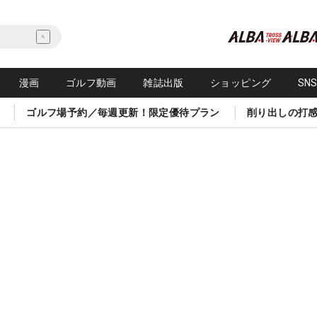
漫画
ゴルフ動画
雑誌出版
ショッピング
SN
ゴルフ場予約／毎週更新！限定優待プラン
削り出しの打