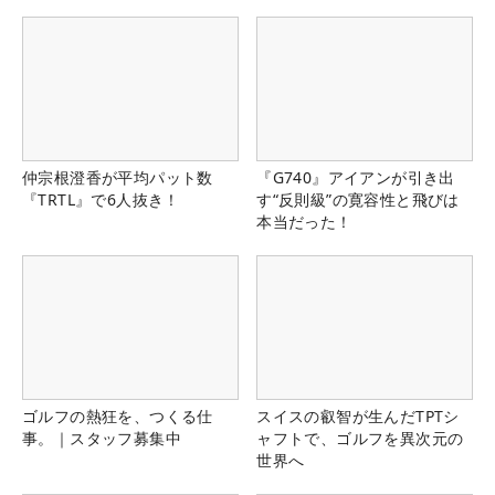
仲宗根澄香が平均パット数
『G740』アイアンが引き出
『TRTL』で6人抜き！
す“反則級”の寛容性と飛びは
本当だった！
ゴルフの熱狂を、つくる仕
スイスの叡智が生んだTPTシ
事。｜スタッフ募集中
ャフトで、ゴルフを異次元の
世界へ