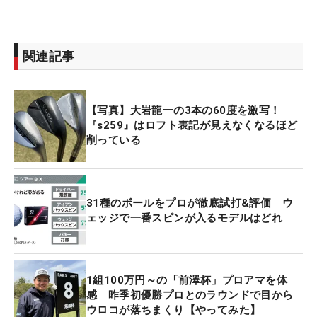
関連記事
【写真】大岩龍一の3本の60度を激写！
『s259』はロフト表記が見えなくなるほど
削っている
31種のボールをプロが徹底試打&評価 ウ
ェッジで一番スピンが入るモデルはどれ
1組100万円～の「前澤杯」プロアマを体
感 昨季初優勝プロとのラウンドで目から
ウロコが落ちまくり【やってみた】