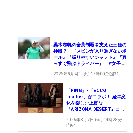
桑木志帆の全英制覇を支えた三種の
神器？ 『スピンが入り過ぎないボ
ール』『振りやすいシャフト』『真
っすぐ飛ぶドライバー』 #女子プ
ロセッティング
2026年8月4日 (火) 15時00分
31
「PING」×「ECCO
Leather」がコラボ！ 経年変
化を楽しむ上質な
『ARIZONA DESERT』コレ
クション、9月15日限定デビ
2026年8月7日 (金) 14時28分
ュー
64