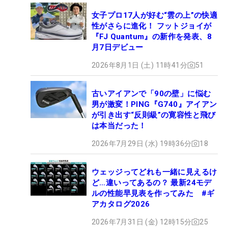
女子プロ17人が好む“雲の上”の快適
性がさらに進化！ フットジョイが
『FJ Quantum』の新作を発表、8
月7日デビュー
2026年8月1日 (土) 11時41分
51
古いアイアンで「90の壁」に悩む
男が激変！PING『G740』アイアン
が引き出す“反則級”の寛容性と飛び
は本当だった！
2026年7月29日 (水) 19時36分
18
ウェッジってどれも一緒に見えるけ
ど…違いってあるの？ 最新24モデ
ルの性能早見表を作ってみた #ギ
アカタログ2026
2026年7月31日 (金) 12時15分
25