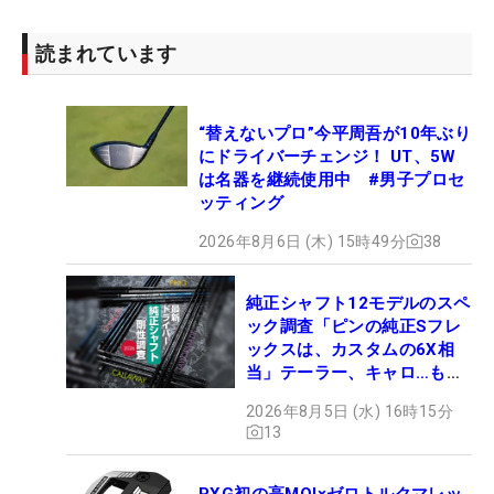
読まれています
“替えないプロ”今平周吾が10年ぶり
にドライバーチェンジ！ UT、5W
は名器を継続使用中 #男子プロセ
ッティング
2026年8月6日 (木) 15時49分
38
純正シャフト12モデルのスペ
ック調査「ピンの純正Sフレ
ックスは、カスタムの6X相
当」テーラー、キャロ…もチ
ェック！
2026年8月5日 (水) 16時15分
13
PXG初の高MOI×ゼロトルクマレッ