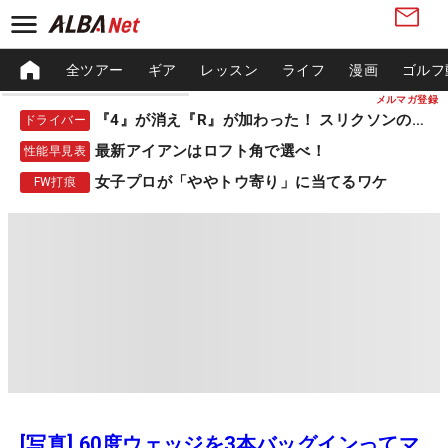
全ツアー
ギア
レッスン
ライフ
漫画
ゴルフ
メルマガ登録
『4』が消え『R』が加わった！ スリクソンの新作
ドライバー
最新アイアンはロフト角で選べ！
性能早見表
女子プロが「ややトウ寄り」に当てるワケ
FW打痕
[写真] 60度ウェッジを3本バッグインってマ