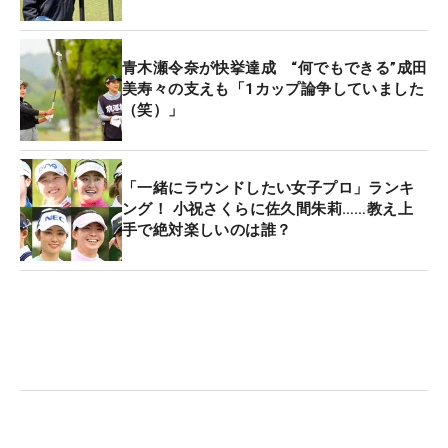
青木瀬令奈が快挙達成 “何でもできる”成田
美寿々の支えも「1カップ論争していました
（笑）」
「一緒にラウンドしたい女子プロ」ランキ
ング！ 小祝さくらに佐久間朱莉……教え上
手で絶対楽しいのは誰？