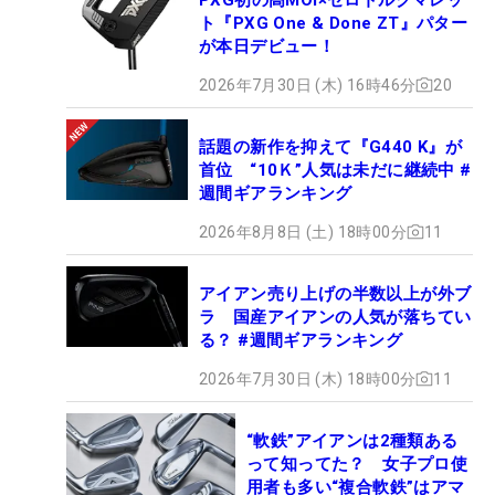
ト『PXG One & Done ZT』パター
が本日デビュー！
2026年7月30日 (木) 16時46分
20
話題の新作を抑えて『G440 K』が
首位 “10Ｋ”人気は未だに継続中 #
週間ギアランキング
2026年8月8日 (土) 18時00分
11
アイアン売り上げの半数以上が外ブ
ラ 国産アイアンの人気が落ちてい
る？ #週間ギアランキング
2026年7月30日 (木) 18時00分
11
“軟鉄”アイアンは2種類ある
って知ってた？ 女子プロ使
用者も多い“複合軟鉄”はアマ