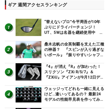
ギア 週間アクセスランキング
“替えないプロ”今平周吾が10年
1
ぶりにドライバーチェンジ！
UT、5Wは名器を継続使用中 #
男子プロセッティング
桑木志帆の全英制覇を支えた三種
2
の神器？ 『スピンが入り過ぎな
いボール』『振りやすいシャフ
ト』『真っすぐ飛ぶドライバ
ー』 #女子プロセッティング
『4』が消え『R』が加わった！
3
スリクソン『ZXi R/5/7』＆
『ZXiU』アイアンが9月12日デ
ビュー
ウェッジってどれも一緒に見える
4
けど…違いってあるの？ 最新24
モデルの性能早見表を作ってみ
た #ギアカタログ2026