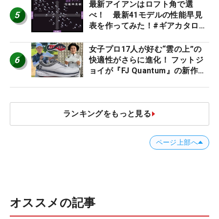
最新アイアンはロフト角で選
5
べ！ 最新41モデルの性能早見
表を作ってみた！#ギアカタログ
2026
女子プロ17人が好む“雲の上”の
6
快適性がさらに進化！ フットジ
ョイが『FJ Quantum』の新作を
発表、8月7日デビュー
ランキングをもっと見る
ページ上部へ
オススメの記事