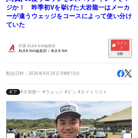
ジか！ 昨季初Vを挙げた大岩龍一はメーカ
ーが違うウェッジをコースによって使い分け
ていた
コメン
所属
ALBA Net編集部
ト
ALBA Net編集部
/
ALBA Net
0
件
配信日時：
2026年4月24日 08時15分
ギア
#
大岩龍一
#
ウェッジ
#
ピン
#
タイトリスト