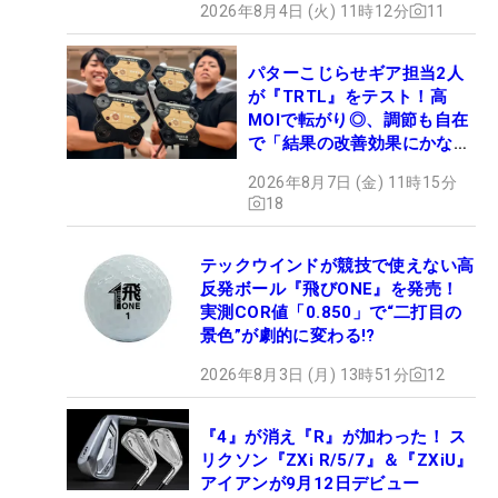
2026年8月4日 (火) 11時12分
11
パターこじらせギア担当2人
が『TRTL』をテスト！高
MOIで転がり◎、調節も自在
で「結果の改善効果にかなり
の意外性」
2026年8月7日 (金) 11時15分
18
テックウインドが競技で使えない高
反発ボール『飛びONE』を発売！
実測COR値「0.850」で“二打目の
景色”が劇的に変わる!?
2026年8月3日 (月) 13時51分
12
『4』が消え『R』が加わった！ ス
リクソン『ZXi R/5/7』＆『ZXiU』
アイアンが9月12日デビュー