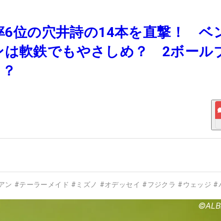
ン率6位の穴井詩の14本を直撃！ ベ
ンは軟鉄でもやさしめ？ 2ボール
う？
アン
#
テーラーメイド
#
ミズノ
#
オデッセイ
#
フジクラ
#
ウェッジ
#