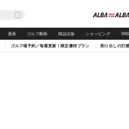
漫画
ゴルフ動画
雑誌出版
ショッピング
SN
ゴルフ場予約／毎週更新！限定優待プラン
削り出しの打