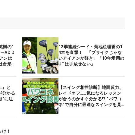
英樹の1
12季連続シード・菊地絵理香の1
AD D
4本を直撃！ 「ブサイクじゃな
アンは
いアイアンが好き」「10年愛用の
は台形ソ
UTは手放せない」
上』と
【スイング相性診断】地面反力、
が分かる
レイドオフ……気になるレッスン
顔”に注
が合うのかすぐ分かる!? “パワコ
ネ”で自分に最適なスイングを見
つけよう！
らけ！