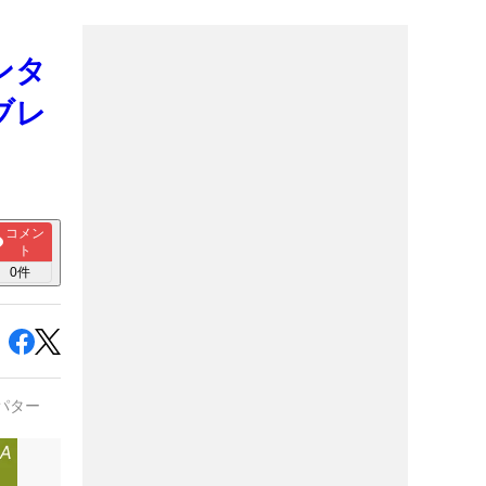
ンタ
ブレ
コメン
ト
0
件
パター