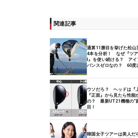
関連記事
通算11勝目を挙げた松山
4本を分析！ なぜ『ツアー
I』を使い続ける？ アイ
バンスゼロなの？ 60度
ール？
ウソだろ？ ヘッドは『
『正面』から見たら性能
の？ 最新UT21機種の”
目！
韓国女子ツアーは美人だ