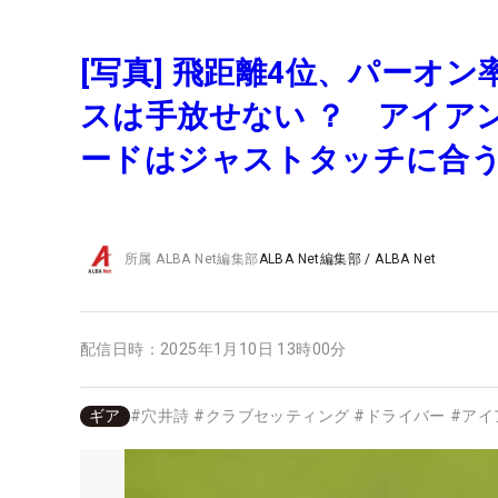
[写真] 飛距離4位、パーオ
スは手放せない ？ アイア
ードはジャストタッチに合
所属
ALBA Net編集部
ALBA Net編集部
/
ALBA Net
配信日時：
2025年1月10日 13時00分
ギア
#
穴井詩
#
クラブセッティング
#
ドライバー
#
アイ