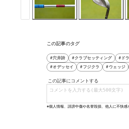
この記事のタグ
#穴井詩
#クラブセッティング
#ド
#オデッセイ
#フジクラ
#ウェッジ