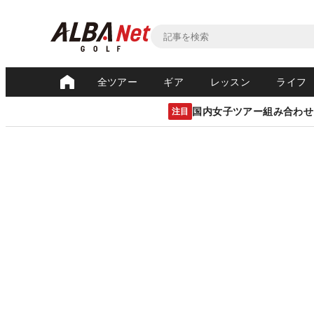
全ツアー
ギア
レッスン
ライフ
国内女子ツアー組み合わせ
注目