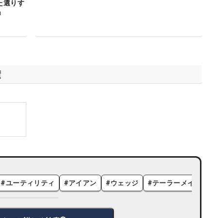
た選りす
」
績
#
ユーティリティ
#
アイアン
#
ウェッジ
#
テーラーメイド
#