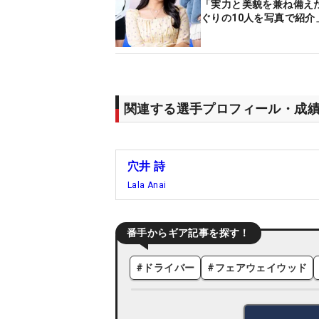
「実力と美貌を兼ね備え
ぐりの10人を写真で紹介
関連する選手プロフィール・成
穴井 詩
Lala Anai
番手からギア記事を探す！
#
ドライバー
#
フェアウェイウッド