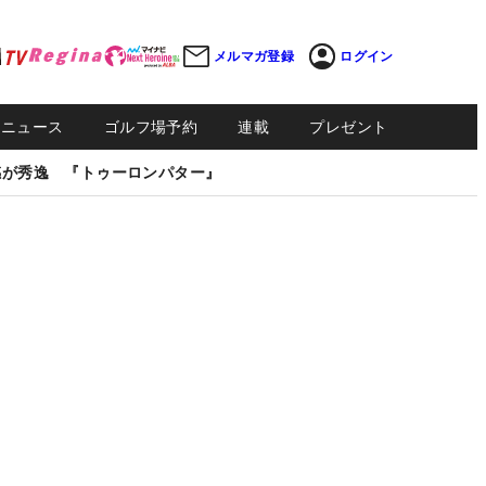
メルマガ登録
ログイン
Sニュース
ゴルフ場予約
連載
プレゼント
感が秀逸 『トゥーロンパター』