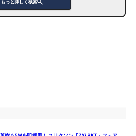
もっと詳しく検索
英樹も5Wを即採用！ スリクソン『ZXi RKT』フェア