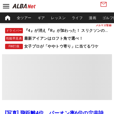
全ツアー
ギア
レッスン
ライフ
漫画
ゴルフ
メルマガ登録
『4』が消え『R』が加わった！ スリクソンの新作
ドライバー
最新アイアンはロフト角で選べ！
性能早見表
女子プロが「ややトウ寄り」に当てるワケ
FW打痕
[写真] 飛距離4位、パーオン率6位の穴井詩