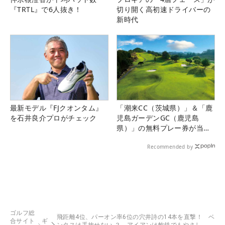
『TRTL』で6人抜き！
切り開く高初速ドライバーの
新時代
最新モデル『FJクオンタム』
「潮来CC（茨城県）」＆「鹿
を石井良介プロがチェック
児島ガーデンGC（鹿児島
県）」の無料プレー券が当た
る！！
Recommended by
ゴルフ総
飛距離4位、パーオン率6位の穴井詩の14本を直撃！ ベ
合サイト
ギ
ンタスは手放せない ？ アイアンは軟鉄でもやさし