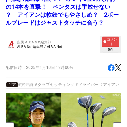
の14本を直撃！ ベンタスは手放せない
？ アイアンは軟鉄でもやさしめ？ 2ボー
ルブレードはジャストタッチに合う？
コメン
所属
ALBA Net編集部
ト
ALBA Net編集部
/
ALBA Net
0
件
配信日時：
2025年1月10日 13時00分
ギア
#
穴井詩
#
クラブセッティング
#
ドライバー
#
アイアン
#