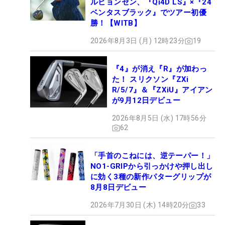
ルビョンセン、『Qi4D LS』×『24
ベンタスブラック』でツアー初優
勝！【WITB】
2026年8月3日 (月) 12時23分
19
『4』が消え『R』が加わっ
た！ スリクソン『ZXi
R/5/7』＆『ZXiU』アイアン
が9月12日デビュー
2026年8月5日 (水) 17時56分
62
「手首のこねには、逆テーパー！」
NO1-GRIPから引っかけや押し出し
に効く3種の新作パターグリップが
8月8日デビュー
2026年7月30日 (木) 14時20分
33