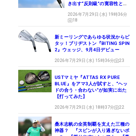
き出す“反則級”の寛容性と飛
びは本当だった！
2026年7月29日 (水) 19時36分
18
新ミーリングであらゆる状況からピ
タッ！ブリヂストン『BITING SPIN
2』ウェッジ、9月4日デビュー
2026年7月29日 (水) 15時36分
23
USTマミヤ『ATTAS RX PURE
BLUE』をアマ3人が試すと、“ヘッ
ドの合う・合わない”が如実に出た
【打ってみた】
2026年7月29日 (水) 18時37分
22
桑木志帆の全英制覇を支えた三種の
神器？ 『スピンが入り過ぎないボ