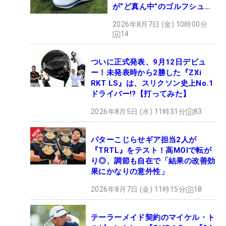
が“ど真ん中”のゴルフシュー
ズだった
2026年8月7日 (金) 10時00分
14
ついに正式発表、9月12日デビュ
ー！未発表時から2勝した『ZXi
RKT LS』は、スリクソン史上No.1
ドライバー!?【打ってみた】
2026年8月5日 (水) 11時31分
83
パターこじらせギア担当2人が
『TRTL』をテスト！高MOIで転が
り◎、調節も自在で「結果の改善効
果にかなりの意外性」
2026年8月7日 (金) 11時15分
18
テーラーメイド契約のマイケル・ト