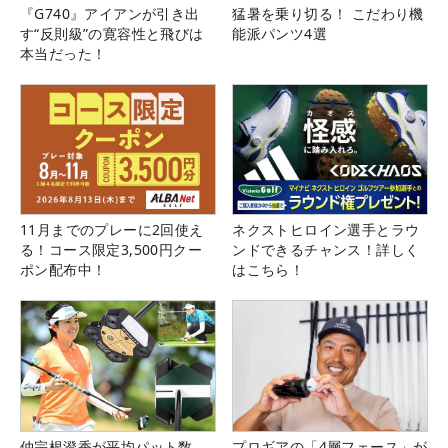
『G740』アイアンが引き出
猛暑を乗り切る！ こだわり機
す“反則級”の寛容性と飛びは
能派パンツ4選
本当だった！
11月までのプレーに2回使え
ネクストヒロイン選手とラウ
る！コース限定3,500円クー
ンドできるチャンス！詳しく
ポン配布中！
はこちら！
仲宗根澄香が平均パット数
プロギアの「4層フェース」が