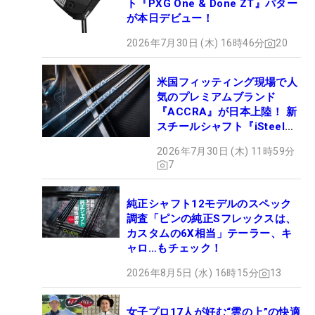
ト『PXG One & Done ZT』パター
が本日デビュー！
2026年7月30日 (木) 16時46分
20
米国フィッティング現場で人
気のプレミアムブランド
『ACCRA』が日本上陸！ 新
スチールシャフト『iSteel
BLUE』が9月4日デビュー
2026年7月30日 (木) 11時59分
7
純正シャフト12モデルのスペック
調査「ピンの純正Sフレックスは、
カスタムの6X相当」テーラー、キ
ャロ…もチェック！
2026年8月5日 (水) 16時15分
13
女子プロ17人が好む“雲の上”の快適