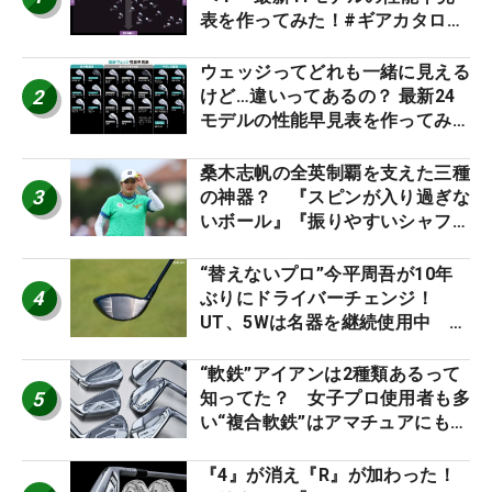
表を作ってみた！#ギアカタログ
2026
ウェッジってどれも一緒に見える
2
けど…違いってあるの？ 最新24
モデルの性能早見表を作ってみ
た #ギアカタログ2026
桑木志帆の全英制覇を支えた三種
3
の神器？ 『スピンが入り過ぎな
いボール』『振りやすいシャフ
ト』『真っすぐ飛ぶドライバ
ー』 #女子プロセッティング
“替えないプロ”今平周吾が10年
4
ぶりにドライバーチェンジ！
UT、5Wは名器を継続使用中 #
男子プロセッティング
“軟鉄”アイアンは2種類あるって
5
知ってた？ 女子プロ使用者も多
い“複合軟鉄”はアマチュアにもオ
ススメ！
『4』が消え『R』が加わった！