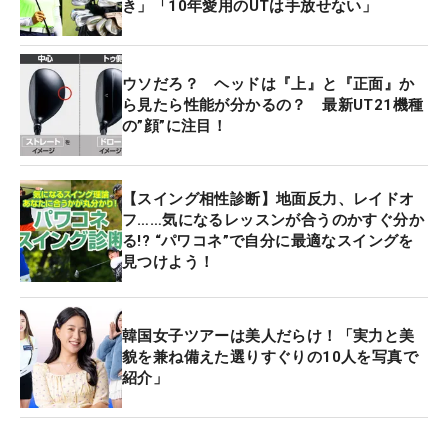
き」「10年愛用のUTは手放せない」
ウソだろ？ ヘッドは『上』と『正面』か
ら見たら性能が分かるの？ 最新UT21機種
の”顔”に注目！
【スイング相性診断】地面反力、レイドオ
フ……気になるレッスンが合うのかすぐ分か
る!? “パワコネ”で自分に最適なスイングを
見つけよう！
韓国女子ツアーは美人だらけ！「実力と美
貌を兼ね備えた選りすぐりの10人を写真で
紹介」