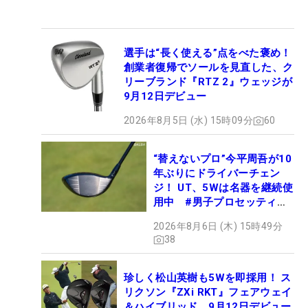
選手は“長く使える”点をべた褒め！
創業者復帰でソールを見直した、ク
リーブランド『RTZ 2』ウェッジが
9月12日デビュー
2026年8月5日 (水) 15時09分
60
“替えないプロ”今平周吾が10
年ぶりにドライバーチェン
ジ！ UT、5Wは名器を継続使
用中 #男子プロセッティン
グ
2026年8月6日 (木) 15時49分
38
珍しく松山英樹も5Wを即採用！ ス
リクソン『ZXi RKT』フェアウェイ
＆ハイブリッド、9月12日デビュー