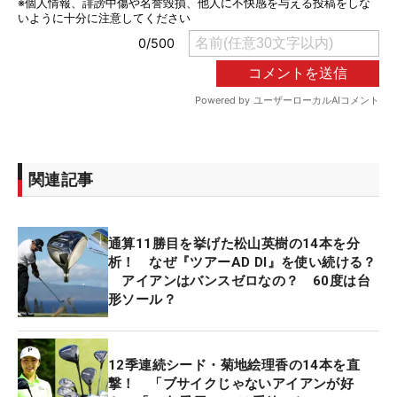
関連記事
通算11勝目を挙げた松山英樹の14本を分
析！ なぜ『ツアーAD DI』を使い続ける？
アイアンはバンスゼロなの？ 60度は台
形ソール？
12季連続シード・菊地絵理香の14本を直
撃！ 「ブサイクじゃないアイアンが好