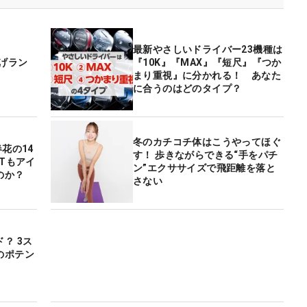
最新やさしいドライバー23機種は
上げラン
『10K』『MAX』『短尺』『つか
まり重視』に分かれる！ あなた
に合うのはどのタイプ？
冬のカチコチ体はこうやってほぐ
花の14
す！ 歩きながらできる“手をパチ
Tもアイ
ン”エクササイズで飛距離を落と
のか？
さない
 3ス
のポテン