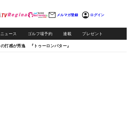
メルマガ登録
ログイン
Sニュース
ゴルフ場予約
連載
プレゼント
しの打感が秀逸 『トゥーロンパター』