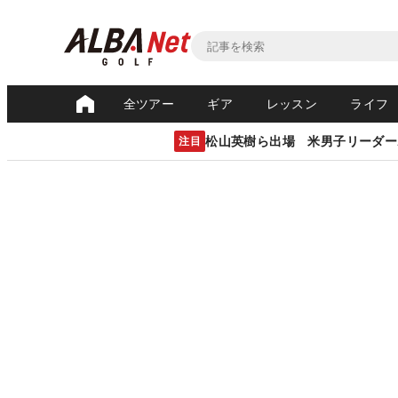
全ツアー
ギア
レッスン
ライフ
松山英樹ら出場 米男子リーダー
注目