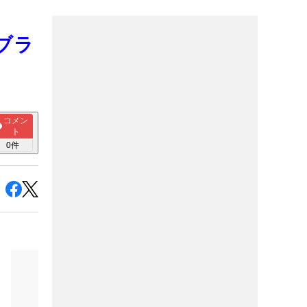
ブラ
コメン
ト
0
件