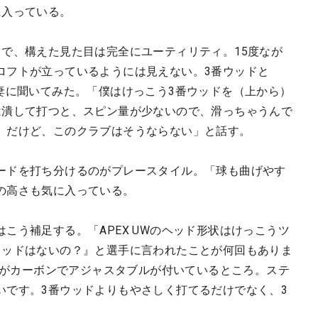
に入っている。
りで、構えた見た目は完全にユーティリティ。15度なが
ロフトが立っているようには見えない。3番ウッドと
妻に聞いてみた。「僕はけっこう3番ウッドを（上から）
は潰して打つと、スピン量が少ないので、滑っちゃうんで
。だけど、このクラブはそうならない」と話す。
ードを打ち分けるのがプレースタイル。「球も曲げやす
の高さも気に入っている。
こう補足する。「APEX UWのヘッド形状はけっこうツ
ウッドはないの？』と選手に言われたことが何回もありま
ウンがカーボンでアジャスタブルが付いているところ。ステ
いです。3番ウッドよりもやさしく打てるだけでなく、3