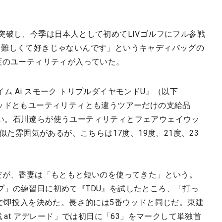
突破し、今季は日本人として初めてLIVゴルフにフル参戦
て難しくて好きじゃないんです」というキャディバッグの
度のユーティリティが入っていた。
 Ai スモーク トリプルダイヤモンドU』（以下
ウッドともユーティリティとも違うツアーだけの支給品
い。石川遼らが使うユーティリティとフェアウェイウッ
に似た雰囲気があるが、こちらは17度、19度、21度、23
チだが、香妻は「もともと短いのを使ってきた」という。
プ」の練習日に初めて『TDU』を試したところ、「打っ
チで即投入を決めた。長さ的には5番ウッドと同じだ。東建
戦 at アデレード」では初日に「63」をマークして単独首