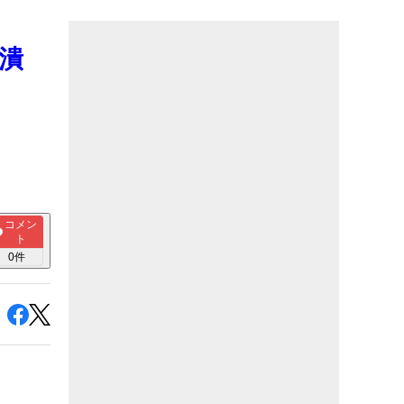
「潰
コメン
ト
0
件