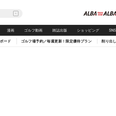
漫画
ゴルフ動画
雑誌出版
ショッピング
SN
ボード
ゴルフ場予約／毎週更新！限定優待プラン
削り出