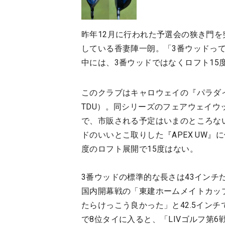
昨年12月に行われた予選会の狭き門を
している香妻陣一朗。「3番ウッドっ
中には、3番ウッドではなくロフト15
このクラブはキャロウェイの『パラダイム
TDU）。同シリーズのフェアウェイ
で、市販される予定はいまのところな
ドのいいとこ取りした『APEX UW』
度のロフト展開で15度はない。
3番ウッドの標準的な長さは43イン
国内開幕戦の「東建ホームメイトカッ
たらけっこう良かった」と42.5イン
で8位タイに入ると、「LIVゴルフ第6