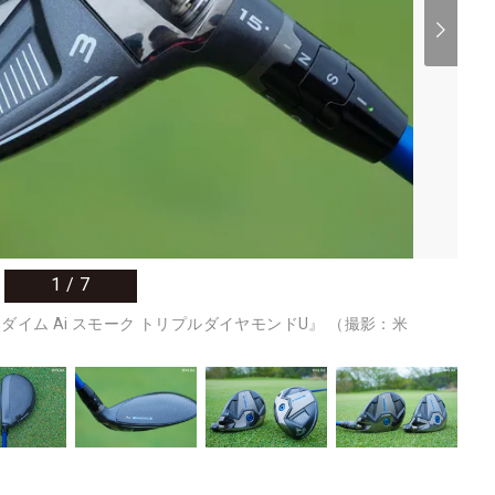
1
/
7
イム Ai スモーク トリプルダイヤモンドU』 （撮影：米