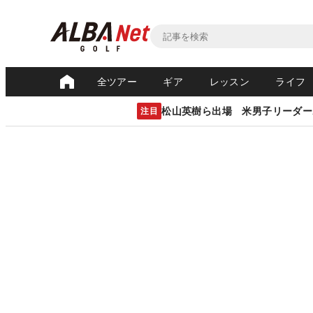
全ツアー
ギア
レッスン
ライフ
松山英樹ら出場 米男子リーダー
注目