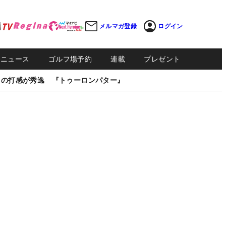
メルマガ登録
ログイン
Sニュース
ゴルフ場予約
連載
プレゼント
しの打感が秀逸 『トゥーロンパター』