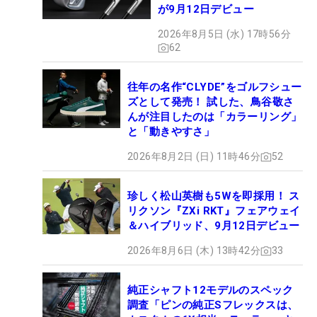
が9月12日デビュー
2026年8月5日 (水) 17時56分
62
往年の名作“CLYDE”をゴルフシュー
ズとして発売！ 試した、鳥谷敬さ
んが注目したのは「カラーリング」
と「動きやすさ」
2026年8月2日 (日) 11時46分
52
珍しく松山英樹も5Wを即採用！ ス
リクソン『ZXi RKT』フェアウェイ
＆ハイブリッド、9月12日デビュー
2026年8月6日 (木) 13時42分
33
純正シャフト12モデルのスペック
調査「ピンの純正Sフレックスは、