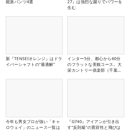
能派パンツ4選
27』は強烈な蹴りでパワーを
生む
新『TENSEIオレンジ』はドラ
インター5分、都心から60分
イバーシャフトの“最適解”
のフラットな美観コース。大
栄カントリー俱楽部（千葉
県）
今年も男女プロが強い「キャ
『G740』アイアンが引き出
ロウェイ」のニュース一覧は
す“反則級”の寛容性と飛びは