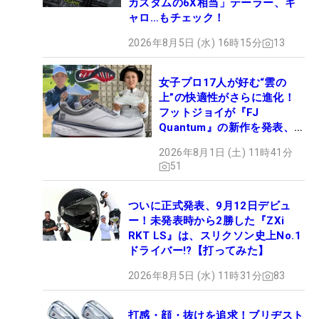
カスタムの6X相当」テーラー、キ
ャロ…もチェック！
2026年8月5日 (水) 16時15分
13
女子プロ17人が好む“雲の
上”の快適性がさらに進化！
フットジョイが『FJ
Quantum』の新作を発表、8
月7日デビュー
2026年8月1日 (土) 11時41分
51
ついに正式発表、9月12日デビュ
ー！未発表時から2勝した『ZXi
RKT LS』は、スリクソン史上No.1
ドライバー!?【打ってみた】
2026年8月5日 (水) 11時31分
83
打感・顔・抜けを追求！ブリヂスト