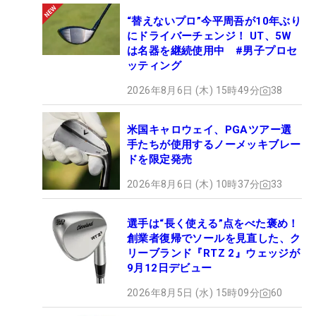
“替えないプロ”今平周吾が10年ぶり
にドライバーチェンジ！ UT、5W
は名器を継続使用中 #男子プロセ
ッティング
2026年8月6日 (木) 15時49分
38
米国キャロウェイ、PGAツアー選
手たちが使用するノーメッキブレー
ドを限定発売
2026年8月6日 (木) 10時37分
33
選手は“長く使える”点をべた褒め！
創業者復帰でソールを見直した、ク
リーブランド『RTZ 2』ウェッジが
9月12日デビュー
2026年8月5日 (水) 15時09分
60