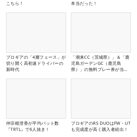
こちら！
本当だった！
プロギアの「4層フェース」が
「潮来CC（茨城県）」＆「鹿
切り開く高初速ドライバーの
児島ガーデンGC（鹿児島
新時代
県）」の無料プレー券が当た
る！！
仲宗根澄香が平均パット数
プロギアのRS DUOはFW・UT
『TRTL』で6人抜き！
も完成度が高く購入者続出！