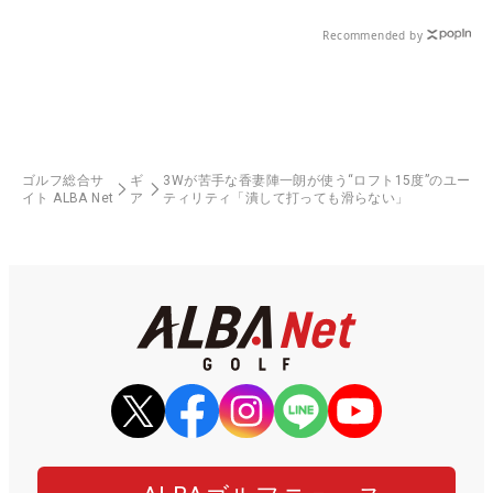
Recommended by
ゴルフ総合サ
ギ
3Wが苦手な香妻陣一朗が使う“ロフト15度”のユー
イト ALBA Net
ア
ティリティ「潰して打っても滑らない」