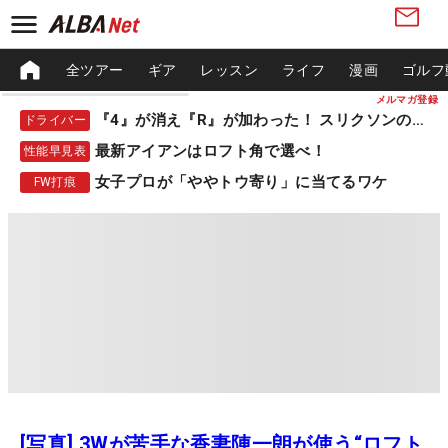
全ツアー
ギア
レッスン
ライフ
漫画
ゴルフ
メルマガ登録
『4』が消え『R』が加わった！ スリクソンの新作
ドライバー
最新アイアンはロフト角で選べ！
性能早見表
女子プロが「ややトウ寄り」に当てるワケ
FW打痕
[写真] 3Wが苦手な香妻陣一朗が使う“ロフト