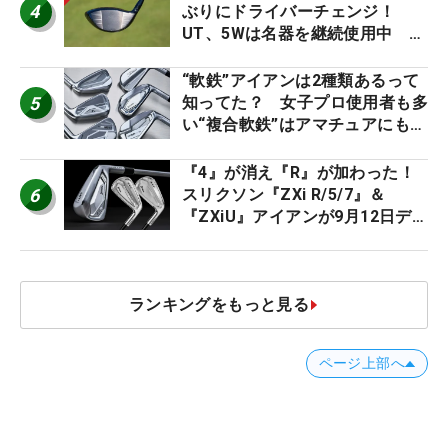
4
ぶりにドライバーチェンジ！
UT、5Wは名器を継続使用中 #
男子プロセッティング
“軟鉄”アイアンは2種類あるって
5
知ってた？ 女子プロ使用者も多
い“複合軟鉄”はアマチュアにもオ
ススメ！
『4』が消え『R』が加わった！
6
スリクソン『ZXi R/5/7』＆
『ZXiU』アイアンが9月12日デ
ビュー
ランキングをもっと見る
ページ上部へ