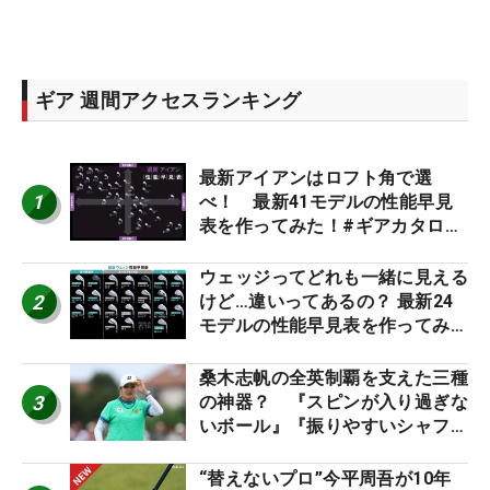
ギア 週間アクセスランキング
最新アイアンはロフト角で選
1
べ！ 最新41モデルの性能早見
表を作ってみた！#ギアカタログ
2026
ウェッジってどれも一緒に見える
2
けど…違いってあるの？ 最新24
モデルの性能早見表を作ってみ
た #ギアカタログ2026
桑木志帆の全英制覇を支えた三種
3
の神器？ 『スピンが入り過ぎな
いボール』『振りやすいシャフ
ト』『真っすぐ飛ぶドライバ
ー』 #女子プロセッティング
“替えないプロ”今平周吾が10年