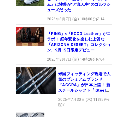
ム』は性能が“ど真ん中”のゴルフシ
ューズだった
2026年8月7日 (金) 10時00分
14
「PING」×「ECCO Leather」がコ
ラボ！ 経年変化を楽しむ上質な
『ARIZONA DESERT』コレクショ
ン、9月15日限定デビュー
2026年8月7日 (金) 14時28分
64
米国フィッティング現場で人
気のプレミアムブランド
『ACCRA』が日本上陸！ 新
スチールシャフト『iSteel
BLUE』が9月4日デビュー
2026年7月30日 (木) 11時59分
7