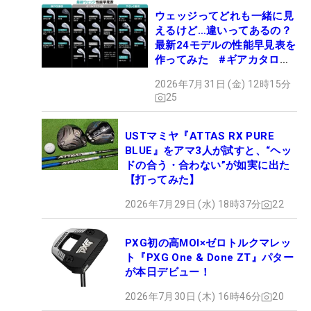
ウェッジってどれも一緒に見
えるけど…違いってあるの？
最新24モデルの性能早見表を
作ってみた #ギアカタログ
2026
2026年7月31日 (金) 12時15分
25
USTマミヤ『ATTAS RX PURE
BLUE』をアマ3人が試すと、“ヘッ
ドの合う・合わない”が如実に出た
【打ってみた】
2026年7月29日 (水) 18時37分
22
PXG初の高MOI×ゼロトルクマレッ
ト『PXG One & Done ZT』パター
が本日デビュー！
2026年7月30日 (木) 16時46分
20