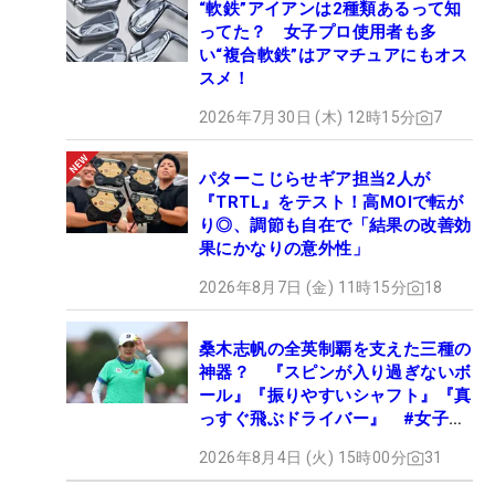
“軟鉄”アイアンは2種類あるって知
ってた？ 女子プロ使用者も多
い“複合軟鉄”はアマチュアにもオス
スメ！
2026年7月30日 (木) 12時15分
7
パターこじらせギア担当2人が
『TRTL』をテスト！高MOIで転が
り◎、調節も自在で「結果の改善効
果にかなりの意外性」
2026年8月7日 (金) 11時15分
18
桑木志帆の全英制覇を支えた三種の
神器？ 『スピンが入り過ぎないボ
ール』『振りやすいシャフト』『真
っすぐ飛ぶドライバー』 #女子プ
ロセッティング
2026年8月4日 (火) 15時00分
31