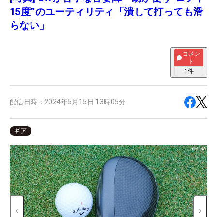
15度”のユーティリティ「潰して打っても滑
らない」
コメン
ト
1
件
配信日時：
2024年5月15日 13時05分
ギア