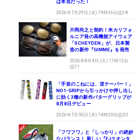
は本当だった！
2026年7月29日 (水) 19時36分
18
片岡尚之と契約！米カリフォ
ルニア発の高機能アイウェア
「SCHEYDEN」が、日本製
造の新作『GIMME』を発売
2026年8月4日 (火) 11時12分
11
「手首のこねには、逆テーパー！」
NO1-GRIPから引っかけや押し出し
に効く3種の新作パターグリップが
8月8日デビュー
2026年7月30日 (木) 14時20分
33
「フワフワ」と「しっかり」の絶妙
なバランス！ 新しい『FJクオンタ